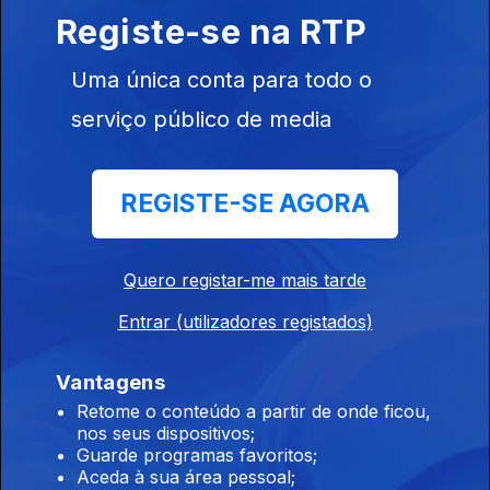
Registe-se na RTP
Uma única conta para todo o
Ep. 9
08 out. 2019
serviço público de media
REGISTE-SE AGORA
Ep. 8
01 out. 2019
Quero registar-me mais tarde
Entrar (utilizadores registados)
Vantagens
Retome o conteúdo a partir de onde ficou,
nos seus dispositivos;
Guarde programas favoritos;
Ep. 7
24 set. 2019
Aceda à sua área pessoal;