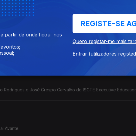
REGISTE-SE A
 partir de onde ficou, nos
Quero registar-me mais tar
avoritos;
 fundador do movimento BORA.
ssoal;
Entrar (utilizadores regista
o Rodrigues e José Crespo Carvalho do ISCTE Executive Education
al Avante.