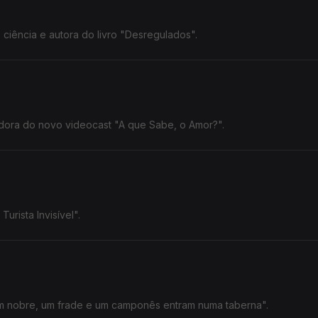
iência e autora do livro "Desregulados".
adora do novo videocast "A que Sabe, o Amor?".
urista Invisível".
Um nobre, um frade e um camponês entram numa taberna".