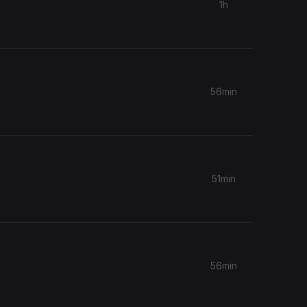
1h
56min
.
51min
56min