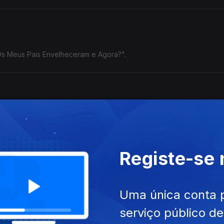
"Os Meus Pais Envelheceram e Agora?".
na Cunha, Legendary Tigerman, Tozé Brito e Sam The Kid.
Registe-se
Uma única conta 
serviço público d