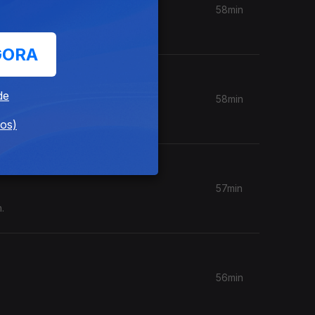
58min
GORA
de
58min
dos)
57min
.
56min