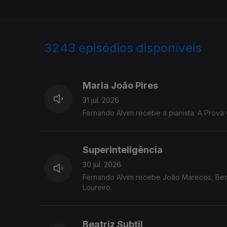
3243
episódios disponíveis
943239
939782
935623
Maria João Pires
31 jul. 2026
Fernando Alvim recebe a pianista. A Prova 
Superinteligência
30 jul. 2026
Fernando Alvim recebe João Marecos, Berna
Loureiro.
Beatriz Subtil