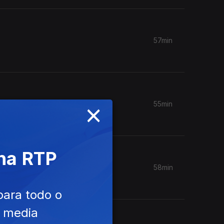
57min
×
55min
 na RTP
58min
para todo o
e media