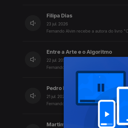
Filipa Dias
23 jul. 2026
Fernando Alvim recebe a autora do livro 
Entre a Arte e o Algoritmo
22 jul. 2026
Fernando Alvim conversa com Paula Cristi
Pedro Pires
21 jul. 2026
Fernando Alvim recebe o criativo.
Martim Sousa Tavares