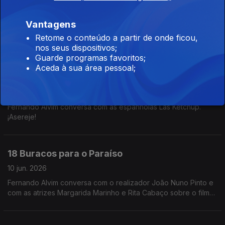
Las Ketchup
11 jun. 2026
Vantagens
Fernando Alvim conversa com as espanholas Las Ketchup.
Retome o conteúdo a partir de onde ficou,
¡Asereje!
nos seus dispositivos;
Guarde programas favoritos;
Aceda à sua área pessoal;
Las Ketchup
11 jun. 2026
Fernando Alvim conversa com as espanholas Las Ketchup.
¡Asereje!
18 Buracos para o Paraíso
10 jun. 2026
Fernando Alvim conversa com o realizador João Nuno Pinto e
com as atrizes Margarida Marinho e Rita Cabaço sobre o filme
"18 Buracos para o Paraíso".