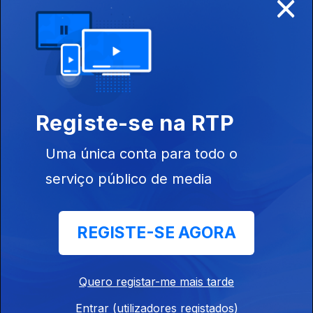
×
16 jun. 2026
Fernando Alvim recebe a bióloga e autora do livro "Isto não
é...".
Nuno Palma
Registe-se na RTP
15 jun. 2026
Fernando Alvim recebe o autor do livro "O Vício dos Fundos
Uma única conta para todo o
Europeus".
serviço público de media
Elisabete Cunha
REGISTE-SE AGORA
12 jun. 2026
Viajámos até à Austrália para conhecer a portuguesa Elisabete
Cunha, astrofísica e investigadora, que lançou o livro "O que
se Passa acima das Nossas Cabeças".
Quero registar-me mais tarde
Entrar (utilizadores registados)