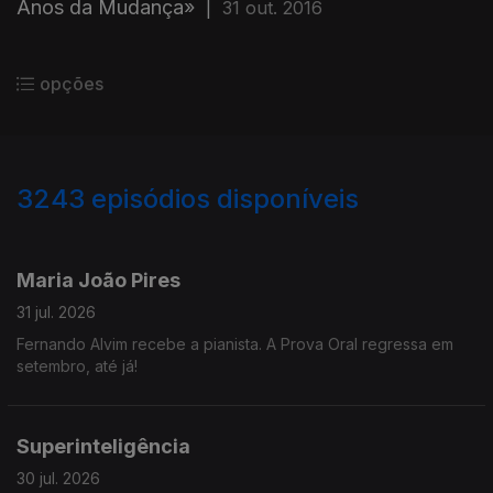
Anos da Mudança»
|
31 out. 2016
opções
3243
episódios disponíveis
943239
939782
935623
932024
929412
Maria João Pires
31 jul. 2026
Fernando Alvim recebe a pianista. A Prova Oral regressa em
setembro, até já!
Superinteligência
30 jul. 2026