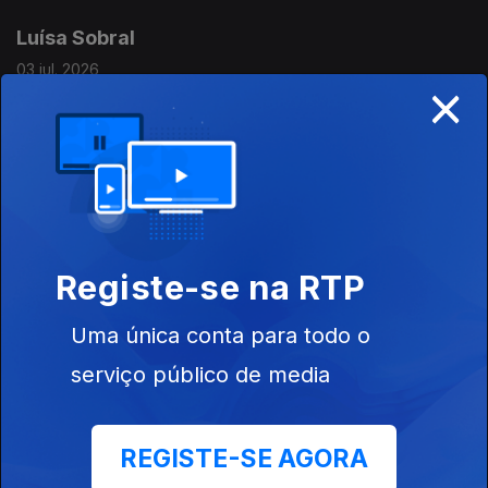
Luísa Sobral
03 jul. 2026
×
Ferando Alvim recebe a cantora e autora do livro "Nem todas
as árvores morrem de pé".
Álvaro Covões
02 jul. 2026
Fernando Alvim recebe o diretor do Nos Alive.
Registe-se na RTP
Uma única conta para todo o
INEM
serviço público de media
01 jul. 2026
Fernando Alvim recebe João Nunes e Tiago Lopes, dois
técnicos de emergência pré-hospitalar.
REGISTE-SE AGORA