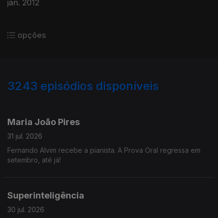
jan. 2012
opções
3243
episódios disponíveis
943239
939782
935623
932024
Maria João Pires
31 jul. 2026
Fernando Alvim recebe a pianista. A Prova Oral regressa em
setembro, até já!
Superinteligência
30 jul. 2026