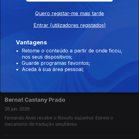
Fernanda Abreu
Quero registar-me mais tarde
30 jun. 2026
Fernando Alvim recebe a cantora brasileira apelidada de "Mãe
Entrar (utilizadores registados)
do Rock Dançante".
Vantagens
Retome o conteúdo a partir de onde ficou,
Flávia dos Santos
nos seus dispositivos;
29 jun. 2026
Guarde programas favoritos;
Aceda à sua área pessoal;
Fernando Alvim recebe a sexóloga, apresentadora e
comunicadora.
Bernat Castany Prado
26 jun. 2026
Fernando Alvim recebe o filósofo espanhol. Estreia o
mecanismo de tradução simultânea.