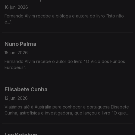
16 jun. 2026
Fernando Alvim recebe a bióloga e autora do livro "Isto não
é...".
Nuno Palma
15 jun. 2026
Fernando Alvim recebe o autor do livro "O Vício dos Fundos
Europeus".
Elisabete Cunha
12 jun. 2026
Viajámos até à Austrália para conhecer a portuguesa Elisabete
Cunha, astrofísica e investigadora, que lançou o livro "O que
se Passa acima das Nossas Cabeças".
Las Ketchup