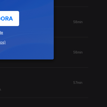
GORA
58min
de
dos)
58min
57min
.