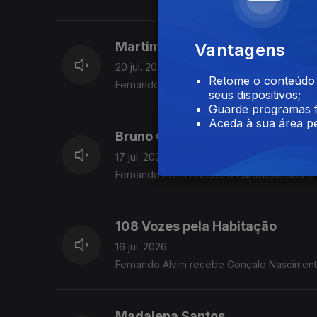
Martim Sousa Tavares
Vantagens
20 jul. 2026
Retome o conteúdo a
Fernando Alvim recebe o maestro e autor.
seus dispositivos;
Guarde programas f
Aceda à sua área pe
Bruno Gonçalves
17 jul. 2026
Fernando Alvim recebe o eurodeputado e
108 Vozes pela Habitação
16 jul. 2026
Fernando Alvim recebe Gonçalo Nasciment
Madalena Santos