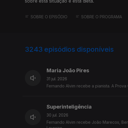
sobre esta situação e esta dieta.
SOBRE O EPISÓDIO
SOBRE O PROGRAMA
3243
episódios disponíveis
943239
939782
935623
Maria João Pires
31 jul. 2026
Fernando Alvim recebe a pianista. A Prova 
Superinteligência
30 jul. 2026
Fernando Alvim recebe João Marecos, Berna
Loureiro.