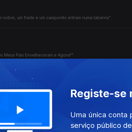
Um nobre, um frade e um camponês entram numa taberna".
"Os Meus Pais Envelheceram e Agora?".
Registe-se
na Cunha, Legendary Tigerman, Tozé Brito e Sam The Kid.
Uma única conta 
serviço público d