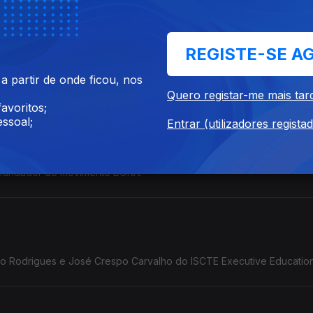
REGISTE-SE A
 partir de onde ficou, nos
Quero registar-me mais tar
avoritos;
ssoal;
Entrar (utilizadores regista
 fundador do movimento BORA.
o Rodrigues e José Crespo Carvalho do ISCTE Executive Education