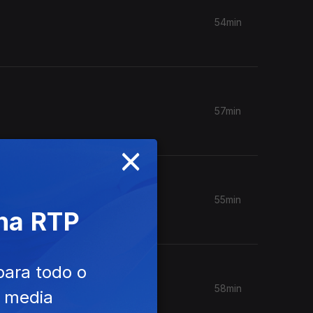
54min
57min
×
55min
 na RTP
para todo o
58min
e media