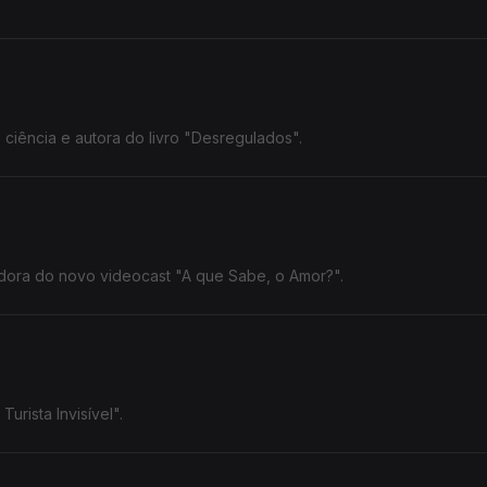
iência e autora do livro "Desregulados".
adora do novo videocast "A que Sabe, o Amor?".
urista Invisível".