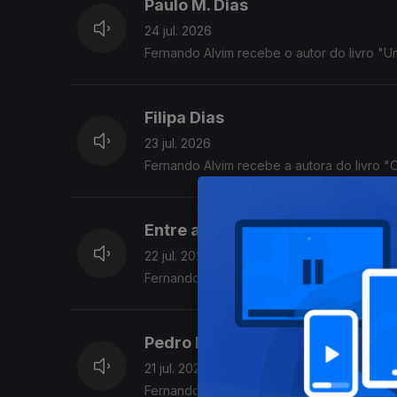
Paulo M. Dias
24 jul. 2026
Fernando Alvim recebe o autor do livro "
Filipa Dias
23 jul. 2026
Fernando Alvim recebe a autora do livro 
Entre a Arte e o Algoritmo
22 jul. 2026
Fernando Alvim conversa com Paula Cristi
Pedro Pires
21 jul. 2026
Fernando Alvim recebe o criativo.