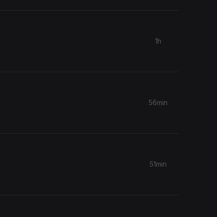
1h
56min
.
51min