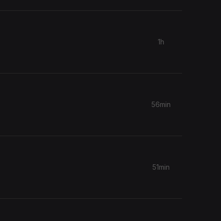
1h
56min
.
51min