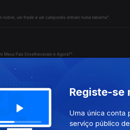
Um nobre, um frade e um camponês entram numa taberna".
"Os Meus Pais Envelheceram e Agora?".
Registe-se
na Cunha, Legendary Tigerman, Tozé Brito e Sam The Kid.
Uma única conta 
serviço público d