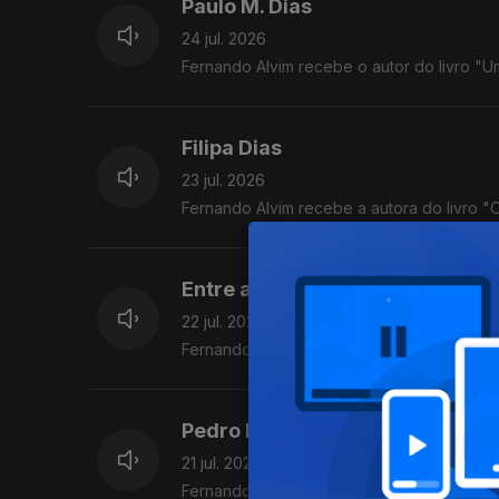
Paulo M. Dias
24 jul. 2026
Fernando Alvim recebe o autor do livro "
Filipa Dias
23 jul. 2026
Fernando Alvim recebe a autora do livro 
Entre a Arte e o Algoritmo
22 jul. 2026
Fernando Alvim conversa com Paula Cristi
Pedro Pires
21 jul. 2026
Fernando Alvim recebe o criativo.