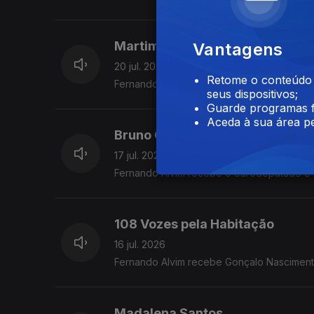
Martim Sousa Tavares
Vantagens
20 jul. 2026
Retome o conteúdo a
Fernando Alvim recebe o maestro e autor.
seus dispositivos;
Guarde programas f
Aceda à sua área pe
Bruno Gonçalves
17 jul. 2026
Fernando Alvim recebe o eurodeputado e
108 Vozes pela Habitação
16 jul. 2026
Fernando Alvim recebe Gonçalo Nasciment
Madalena Santos