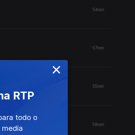
54min
57min
×
55min
 na RTP
para todo o
58min
e media