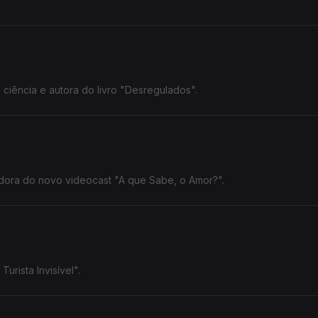
iência e autora do livro "Desregulados".
adora do novo videocast "A que Sabe, o Amor?".
urista Invisível".