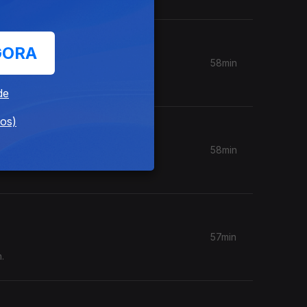
GORA
58min
de
dos)
58min
57min
.