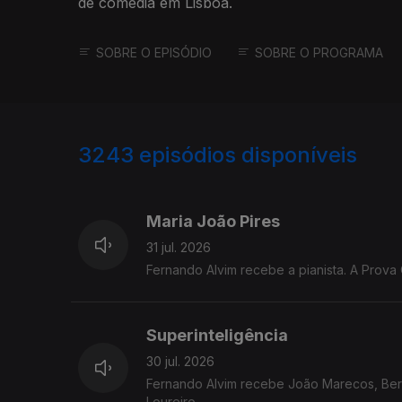
de comédia em Lisboa.
SOBRE O EPISÓDIO
SOBRE O PROGRAMA
3243
episódios disponíveis
943239
939782
935623
932024
Maria João Pires
31 jul. 2026
Fernando Alvim recebe a pianista. A Prova 
Superinteligência
30 jul. 2026
Fernando Alvim recebe João Marecos, Berna
Loureiro.