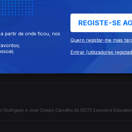
REGISTE-SE A
 partir de onde ficou, nos
Quero registar-me mais tar
avoritos;
ssoal;
Entrar (utilizadores regista
 fundador do movimento BORA.
o Rodrigues e José Crespo Carvalho do ISCTE Executive Education