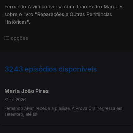
Fernando Alvim conversa com João Pedro Marques
sobre o livro "Reparações e Outras Penitências
Históricas".
opções
3243
episódios disponíveis
943239
939782
935623
932024
929412
924513
Maria João Pires
31 jul. 2026
Fernando Alvim recebe a pianista. A Prova Oral regressa em
setembro, até já!