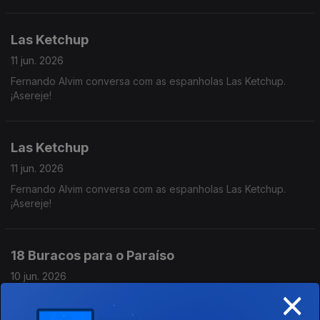
se Passa acima das Nossas Cabeças".
Las Ketchup
11 jun. 2026
Fernando Alvim conversa com as espanholas Las Ketchup.
¡Asereje!
Las Ketchup
11 jun. 2026
Fernando Alvim conversa com as espanholas Las Ketchup.
¡Asereje!
18 Buracos para o Paraíso
10 jun. 2026
×
Fernando Alvim conversa com o realizador João Nuno Pinto e
com as atrizes Margarida Marinho e Rita Cabaço sobre o filme