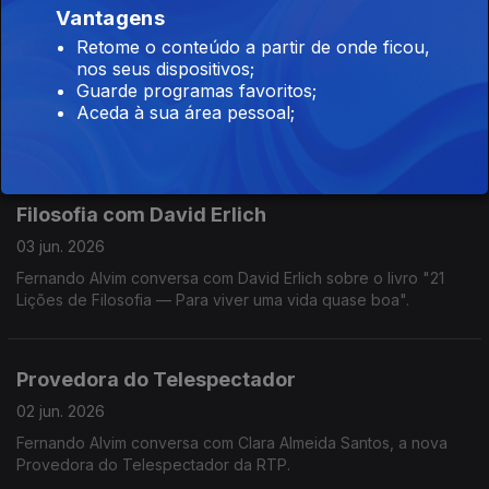
Vantagens
Retome o conteúdo a partir de onde ficou,
Conceição Calhau
nos seus dispositivos;
04 jun. 2026
Guarde programas favoritos;
Aceda à sua área pessoal;
Fernando Alvim conversa com Conceição Calhau sobre o livro
"Engolir Sapos Engorda — O peso das emoções na saúde e
na balança".
Filosofia com David Erlich
03 jun. 2026
Fernando Alvim conversa com David Erlich sobre o livro "21
Lições de Filosofia — Para viver uma vida quase boa".
Provedora do Telespectador
02 jun. 2026
Fernando Alvim conversa com Clara Almeida Santos, a nova
Provedora do Telespectador da RTP.