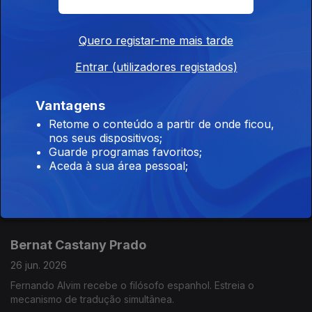
Fernanda Abreu
Quero registar-me mais tarde
30 jun. 2026
Entrar (utilizadores registados)
Fernando Alvim recebe a cantora brasileira apelidada de "Mãe
do Rock Dançante".
Vantagens
Retome o conteúdo a partir de onde ficou,
nos seus dispositivos;
Flávia dos Santos
Guarde programas favoritos;
29 jun. 2026
Aceda à sua área pessoal;
Fernando Alvim recebe a sexóloga, apresentadora e
comunicadora.
Bernat Castany Prado
26 jun. 2026
Fernando Alvim recebe o filósofo espanhol. Estreia o
mecanismo de tradução simultânea.