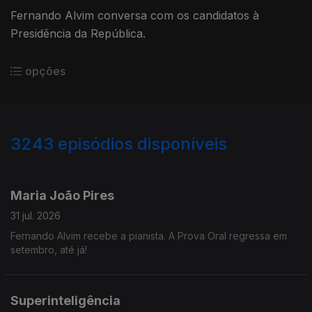
Fernando Alvim conversa com os candidatos à
Presidência da República.
opções
3243
episódios disponíveis
943239
939782
935623
932024
Maria João Pires
31 jul. 2026
Fernando Alvim recebe a pianista. A Prova Oral regressa em
setembro, até já!
Superinteligência