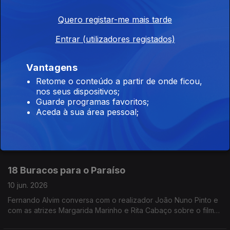
Las Ketchup
Quero registar-me mais tarde
11 jun. 2026
Entrar (utilizadores registados)
Fernando Alvim conversa com as espanholas Las Ketchup.
¡Asereje!
Vantagens
Retome o conteúdo a partir de onde ficou,
nos seus dispositivos;
Las Ketchup
Guarde programas favoritos;
11 jun. 2026
Aceda à sua área pessoal;
Fernando Alvim conversa com as espanholas Las Ketchup.
¡Asereje!
18 Buracos para o Paraíso
10 jun. 2026
Fernando Alvim conversa com o realizador João Nuno Pinto e
com as atrizes Margarida Marinho e Rita Cabaço sobre o filme
"18 Buracos para o Paraíso".