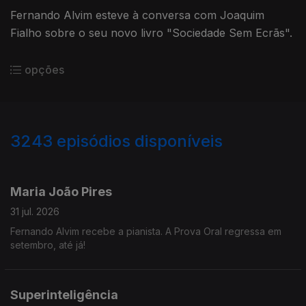
Fernando Alvim esteve à conversa com Joaquim
Fialho sobre o seu novo livro "Sociedade Sem Ecrãs".
opções
3243
episódios disponíveis
943239
939782
935623
932024
929412
924513
Maria João Pires
31 jul. 2026
Fernando Alvim recebe a pianista. A Prova Oral regressa em
setembro, até já!
Superinteligência