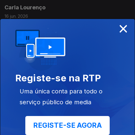
Carla Lourenço
16 jun. 2026
×
Fernando Alvim recebe a bióloga e autora do livro "Isto não
é...".
Nuno Palma
15 jun. 2026
Fernando Alvim recebe o autor do livro "O Vício dos Fundos
Registe-se na RTP
Europeus".
Uma única conta para todo o
Elisabete Cunha
serviço público de media
12 jun. 2026
Viajámos até à Austrália para conhecer a portuguesa Elisabete
Cunha, astrofísica e investigadora, que lançou o livro "O que
REGISTE-SE AGORA
se Passa acima das Nossas Cabeças".