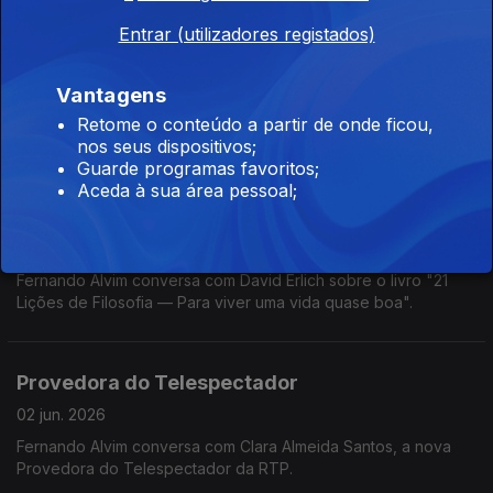
Entrar (utilizadores registados)
Conceição Calhau
04 jun. 2026
Vantagens
Fernando Alvim conversa com Conceição Calhau sobre o livro
Retome o conteúdo a partir de onde ficou,
"Engolir Sapos Engorda — O peso das emoções na saúde e
nos seus dispositivos;
na balança".
Guarde programas favoritos;
Aceda à sua área pessoal;
Filosofia com David Erlich
03 jun. 2026
Fernando Alvim conversa com David Erlich sobre o livro "21
Lições de Filosofia — Para viver uma vida quase boa".
Provedora do Telespectador
02 jun. 2026
Fernando Alvim conversa com Clara Almeida Santos, a nova
Provedora do Telespectador da RTP.