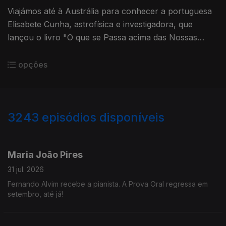
Viajámos até à Austrália para conhecer a portuguesa
Elisabete Cunha, astrofísica e investigadora, que
lançou o livro "O que se Passa acima das Nossas
Cabeças".
opções
3243
episódios disponíveis
943239
939782
935623
932024
929412
924513
920885
Maria João Pires
31 jul. 2026
Fernando Alvim recebe a pianista. A Prova Oral regressa em
setembro, até já!