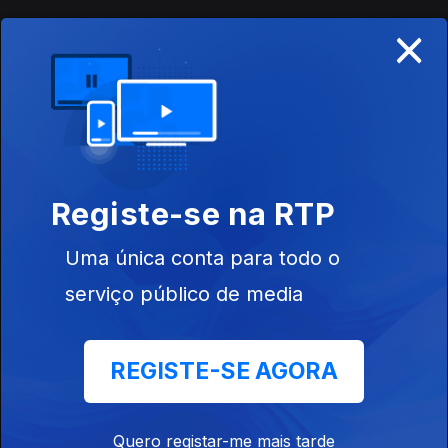
"18 Buracos para o Paraíso".
×
Trabalhadores do sexo
09 jun. 2026
Fernando Alvim conversa com Núria Baptista, Alexandra SCort,
Pedro Machado e Roger Morgado sobre a campanha
INVISÍVEIS, que expõe o apagamento legal e a total
desproteção laboral de milhares de pessoas em Portugal.
Registe-se na RTP
Re.Rural
08 jun. 2026
Uma única conta para todo o
Fernando Alvim recebe o projeto que quer repovoar o as
aldeias do país.
serviço público de media
Feira do Livro de Lisboa
REGISTE-SE AGORA
05 jun. 2026
Fernando Alvim à solta na Feira do Livro de Lisboa 2026.
Quero registar-me mais tarde