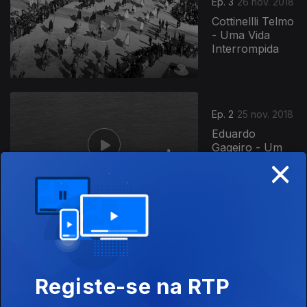
Ep. 3
26 nov. 2018
Cottinellli Telmo
- Uma Vida
Interrompida
245457
Ep. 2
25 nov. 2018
Eduardo
Gageiro - Um
×
Século
Ilustrado
Ep. 1
24 nov. 2018
Valeu a Pena -
Um Retrato de
Mário Moniz
Registe-se na RTP
Pereira