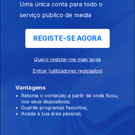
Uma única conta para todo o
serviço público de media
Este conteúdo faz parte de António-
Pedro Vasconcelos 1939 - 2024
REGISTE-SE AGORA
Quero registar-me mais tarde
Um Índio em Pé de
KM 224
Ep. 44
05 dez. 2018
Entrar (utilizadores registados)
Guerra - Vida e
Grande Entrevista
Obra de António-
Pedro Vasconcelos
Vantagens
Retome o conteúdo a partir de onde ficou,
nos seus dispositivos;
Guarde programas favoritos;
Aceda à sua área pessoal;
Instale a aplicação
RTP Play