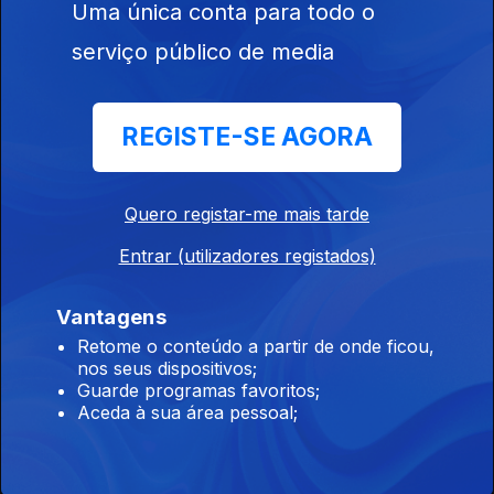
Uma única conta para todo o
Entrementes
serviço público de media
Ep. 11
15 mar. 2026
Entre a nostalgia do familiar e a urgência do desconhecido.
Texto de Carson McCullers. Música de Matthew Tavares &
REGISTE-SE AGORA
Leland Whitty
Entrementes
Quero registar-me mais tarde
Ep. 10
08 mar. 2026
Entrar (utilizadores registados)
Impressões de uma Americana em Paris. Texto de Sylvia Plath.
Música de Adja.
Vantagens
Retome o conteúdo a partir de onde ficou,
nos seus dispositivos;
Entrementes
Guarde programas favoritos;
Ep. 9
01 mar. 2026
Aceda à sua área pessoal;
O Tempo, nós e a Música. Texto de Maria Popova e Rebecca
West. Música de Michael Garrick.