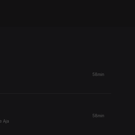
58min
58min
e Aja