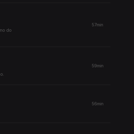
57min
ano do
59min
o.
56min