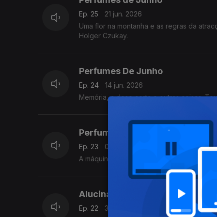
Ep. 25
21 jun. 2026
Uma flor na montanha e as regras da atrac
Holger Czukay.
Perfumes De Junho
Ep. 24
14 jun. 2026
Memória, a dose certa e outras coisas. Te
Perfumes de junho
Ep. 23
07 jun. 2026
A máquina do tempo e a bondade da violet
Alucinações De Maio
Ep. 22
31 mai. 2026