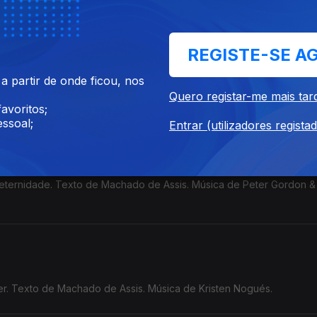
fe'. Texto de Machado de Assis. Música de Aksak Maboul.
REGISTE-SE A
 partir de onde ficou, nos
xto de Machado de Assis. Música de Peter Gordon & Love Of Life 
Quero registar-me mais tar
avoritos;
ssoal;
Entrar (utilizadores regista
eternidade. Texto de Machado de Assis. Música de Peter Gordon &
er. Texto de Machado de Assis. Música de Kristen Nogués.