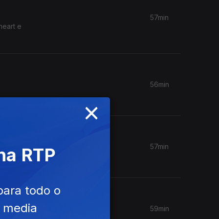
57min
heart e
56min
×
57min
 na RTP
para todo o
e media
59min