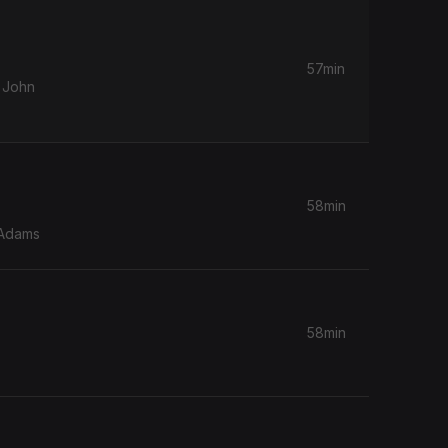
57min
& John
58min
 Adams
58min