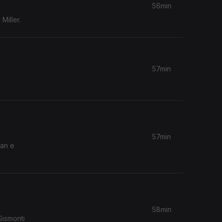
56min
Miller.
57min
57min
ean e
58min
Gismonti