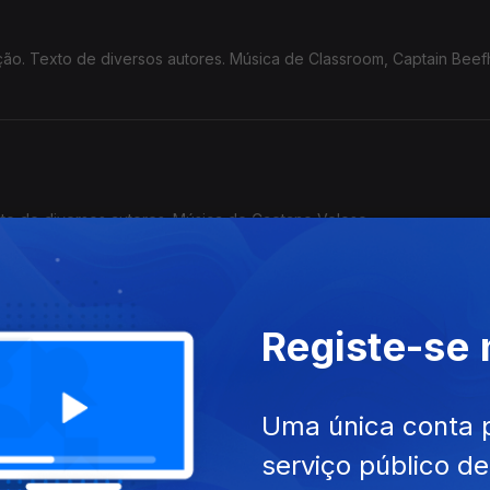
ção. Texto de diversos autores. Música de Classroom, Captain Beef
xto de diversos autores. Música de Caetano Veloso
Registe-se
a. Textos de diversos autores. Música de Holger Czukay e outros.
Uma única conta 
serviço público d