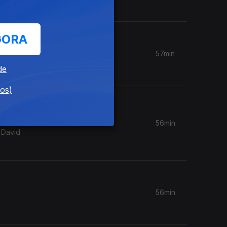
GORA
57min
Orchestra
de
dos)
56min
 David
56min