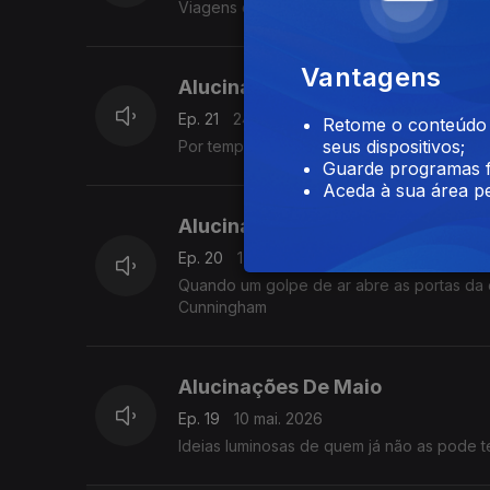
Viagens com e sem regresso, ou 'that's li
Vantagens
Alucinações De Maio
Ep. 21
24 mai. 2026
Retome o conteúdo a
seus dispositivos;
Por tempos nunca dantes sobrevoados. Te
Guarde programas f
Aceda à sua área pe
Alucinações De Maio
Ep. 20
17 mai. 2026
Quando um golpe de ar abre as portas da 
Cunningham
Alucinações De Maio
Ep. 19
10 mai. 2026
Ideias luminosas de quem já não as pode t