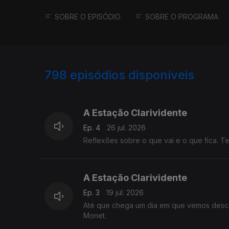
SOBRE O EPISÓDIO
SOBRE O PROGRAMA
798
episódios disponíveis
927890
908806
A Estação Clarividente
Ep. 4
26 jul. 2026
Reflexões sobre o que vai e o que fica. Tex
A Estação Clarividente
Ep. 3
19 jul. 2026
Até que chega um dia em que vemos descer
Monet.