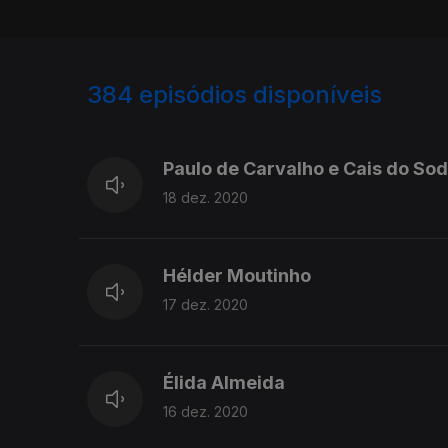
384
episódios disponíveis
503755
444846
Paulo de Carvalho e Cais do So
18 dez. 2020
Hélder Moutinho
17 dez. 2020
Élida Almeida
16 dez. 2020