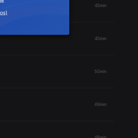
45min
dos)
45min
50min
49min
48min