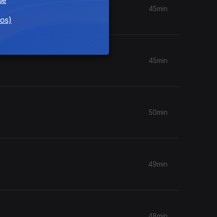
45min
dos)
45min
50min
49min
48min