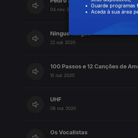
Pedro Joia
Guarde programas f
04 nov. 2020
Aceda à sua área pe
Ningue Ningue
22 out. 2020
100 Passos e 12 Canções de Am
15 out. 2020
UHF
08 out. 2020
Os Vocalistas