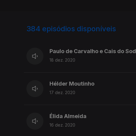
384
episódios disponíveis
503755
444846
Paulo de Carvalho e Cais do So
18 dez. 2020
Hélder Moutinho
17 dez. 2020
Élida Almeida
16 dez. 2020