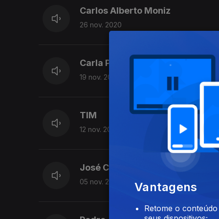
Carlos Alberto Moniz
26 nov. 2020
Carla Pires
19 nov. 2020
TIM
12 nov. 2020
José Cid
05 nov. 2020
Vantagens
Retome o conteúdo a
seus dispositivos;