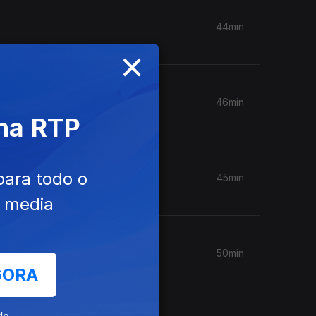
44min
×
46min
 na RTP
para todo o
45min
e media
50min
GORA
de