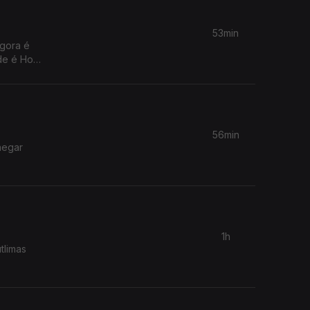
53min
agora é
de é Host
56min
negar
1h
tlimas