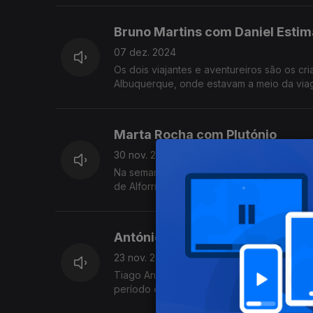
Bruno Martins com Daniel Estim
07 dez. 2024
Os dois viajantes e aventureiros são os 
Albuquerque, onde estavam a meio da viag
Marta Rocha com Plutónio
30 nov. 2024
Na semana em que esgotou uma MEO Arena, e
de Alforria" que deu a si próprio, e o "paí
António Jorge com Tiago André
23 nov. 2024
Tiago André Lopes professor universitário
período em que não há pontes políticas e
caminho pouco atrativo para quem gosta de 