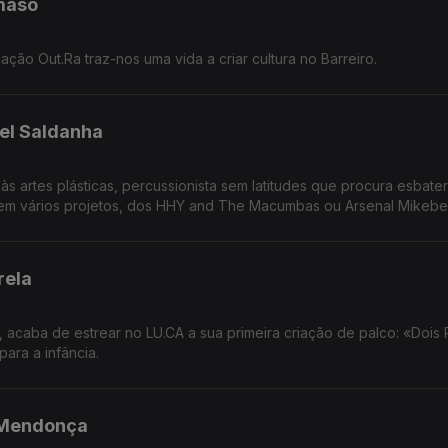
maso
ação Out.Ra traz-nos uma vida a criar cultura no Barreiro.
el Saldanha
às artes plásticas, percussionista sem latitudes que procura esbater
em vários projetos, dos HHY and The Macumbas ou Arsenal Mikebe
rela
s, acaba de estrear no LU.CA a sua primeira criação de palco: «Dois 
ara a infância.
 Mendonça