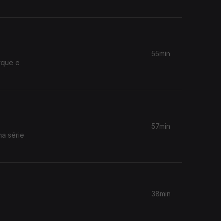
55min
rque e
57min
38min