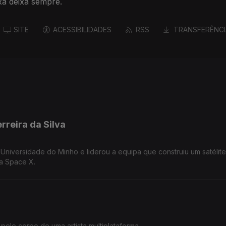
xa deixa sempre.
SITE
ACESSIBILIDADES
RSS
TRANSFERÊNCI
rreira da Silva
 Universidade do Minho e liderou a equipa que construiu um satélit
la Space X.
pelo corpo de uma artista multiplataforma.