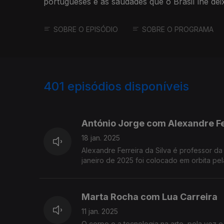
portugueses e as saudades que o Brasil lhe dei
SOBRE O EPISÓDIO
SOBRE O PROGRAMA
401
episódios disponíveis
800639
784455
António Jorge com Alexandre Fe
18 jan. 2025
Alexandre Ferreira da Silva é professor da
janeiro de 2025 foi colocado em orbita pe
Marta Rocha com Lua Carreira
11 jan. 2025
O corpo e a tecnologia na arte, pela voz e 