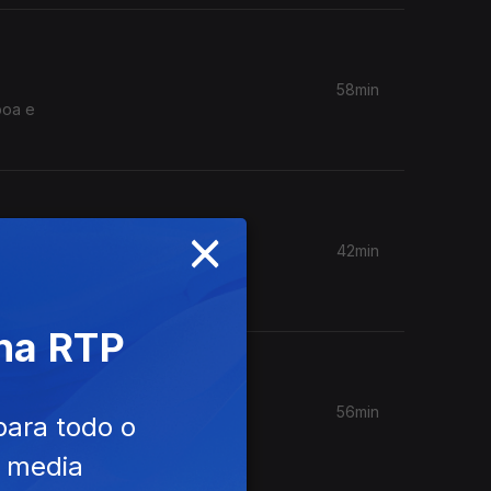
58min
boa e
×
42min
 a "Carta
 na RTP
56min
para todo o
 viver um
r num
e media