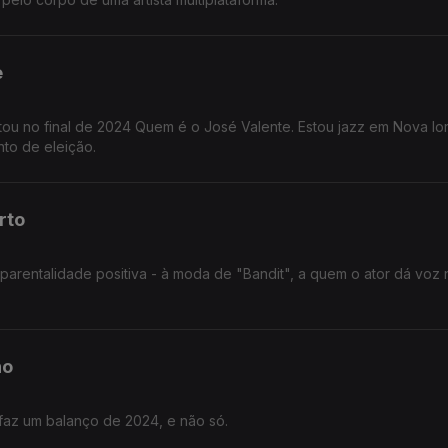
e
tou no final de 2024 Quem é o José Valente. Estou jazz em Nova Io
nto de eleição.
rto
e "Bandit", a quem o ator dá voz na série
no
faz um balanço de 2024, e não só.