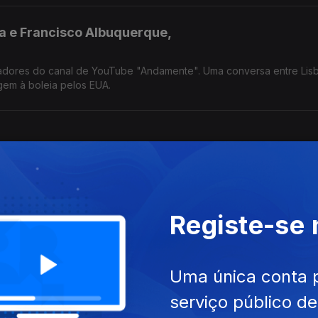
a e Francisco Albuquerque,
criadores do canal de YouTube "Andamente". Uma conversa entre Lis
em à boleia pelos EUA.
 anunciou outra, Plutónio fala-nos sobre as conquistas, as lutas,
s das maravilhas" em que vive.
Registe-se
 Lopes
Uma única conta 
 e especialista em relações internacionais considera que estamos a
ntre os países. Até organizações como a Eurovisão estão a embarca
serviço público d
multiplicidade cultural.