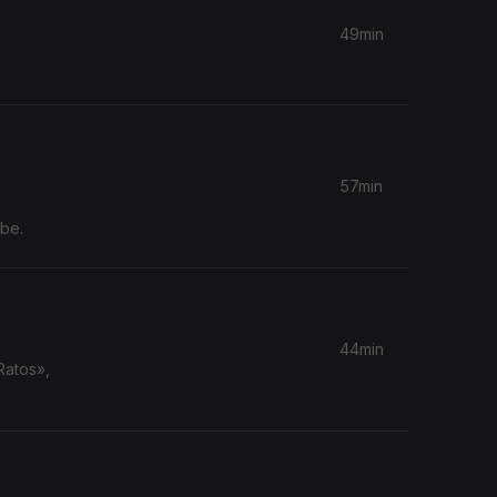
49min
57min
be.
44min
Ratos»,