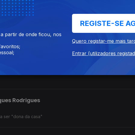
at
REGISTE-SE A
gal para fazer stand up comedy e gravar novos programas para a RT
 as saudades que o Brasil lhe deixa deixa sempre.
 partir de onde ficou, nos
Quero registar-me mais tar
avoritos;
ssoal;
Entrar (utilizadores regista
mos com uma jornalista que faz parte dela há 18. As histórias são mu
ques Rodrigues
a ser "dona da casa"