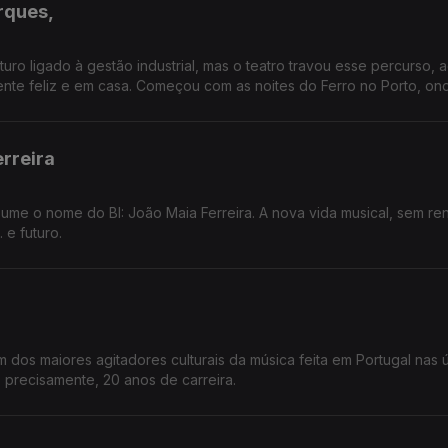
rques,
uro ligado à gestão industrial, mas o teatro travou esse percurso, 
te feliz e em casa. Começou com as noites do Ferro no Porto, on
rreira
me o nome do BI: João Maia Ferreira. A nova vida musical, sem re
 e futuro.
dos maiores agitadores culturais da música feita em Portugal nas ú
precisamente, 20 anos de carreira.