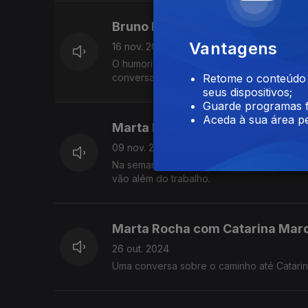
Bruno Martins com Fábio Porch
Vantagens
16 nov. 2024
O humorista brasileiro regressou a Portu
conversa sobre Portugal, os portugueses e
Retome o conteúdo a
seus dispositivos;
Guarde programas f
Aceda à sua área pe
Marta Rocha com Lia Pereira
09 nov. 2024
Na semana do 40º aniversário da Blitz, fala
vão além do trabalho.
Marta Rocha com Catarina Mar
26 out. 2024
Uma conversa sobre o caminho até Catarin