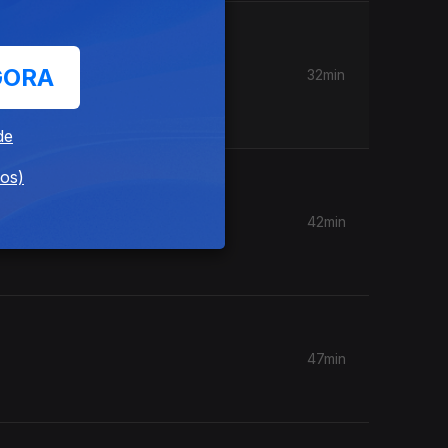
GORA
32min
P. Uma
de
dos)
42min
itas, e
47min