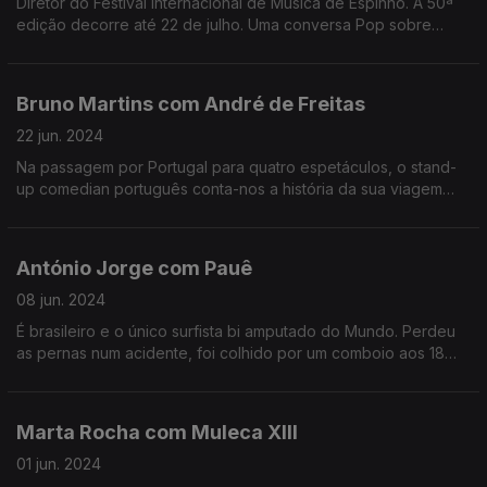
Diretor do Festival Internacional de Música de Espinho. A 50ª
edição decorre até 22 de julho. Uma conversa Pop sobre
música clássica.
Bruno Martins com André de Freitas
22 jun. 2024
Na passagem por Portugal para quatro espetáculos, o stand-
up comedian português conta-nos a história da sua viagem
pelo mundo das piadas que começou aos 18 nos EUA e
acontece, desde há dez anos, em Londres.
António Jorge com Pauê
08 jun. 2024
É brasileiro e o único surfista bi amputado do Mundo. Perdeu
as pernas num acidente, foi colhido por um comboio aos 18
anos de idade. É campeão mundial de triatlo. Um exemplo raro
de superação.
Marta Rocha com Muleca XIII
01 jun. 2024