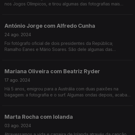
nos Jogos Olímpicos, e tirou algumas das fotografias mais
marcantes do evento.
António Jorge com Alfredo Cunha
24 ago. 2024
Foi fotógrafo oficial de dois presidentes da República;
Ramalho Eanes e Mário Soares. São dele algumas das
fotografias mais emblemáticas do 25 de Abril. Autor de mais de
30 livros, o mais recente regista o festival de Paredes de
Coura; Paraíso de Coura.
Mariana Oliveira com Beatriz Ryder
17 ago. 2024
Há 5 anos, emigrou para a Austrália com duas paixões na
bagagem: a fotografia e o surf. Algumas ondas depois, acaba
de estar nos Jogos Olímpicos de Paris a fotografar para a
International Surfing Association.
Marta Rocha com Iolanda
03 ago. 2024
Atravessamos a vida e carreira de Iolanda através da canção