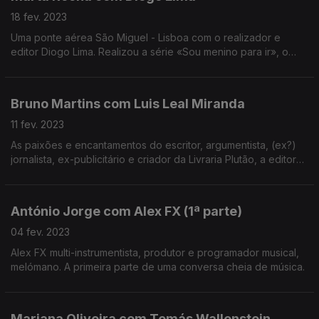
18 fev. 2023
Uma ponte aérea São Miguel - Lisboa com o realizador e
editor Diogo Lima. Realizou a série «Sou menino para ir», o
mockumentary «Os últimos dias de Emanuel Raposo», e muito
mais que descobrimos ao longo de uma hora.
Bruno Martins com Luis Leal Miranda
11 fev. 2023
As paixões e encantamentos do escritor, argumentista, (ex?)
jornalista, ex-publicitário e criador da Livraria Plutão, a editora
que só edita os seus próprios livros,
António Jorge com Alex FX (1ª parte)
04 fev. 2023
Alex FX multi-instrumentista, produtor e programador musical,
melómano. A primeira parte de uma conversa cheia de música.
Mariana Oliveira com Tomás Wallenstein