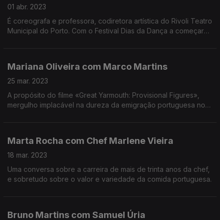
01 abr. 2023
É coreografa e professora, codiretora artística do Rivoli Teatro
Municipal do Porto. Com o Festival Dias da Dança a começar
no dia 18 de Abril (2023) uma conversa que baila por vários
caminhos.
Mariana Oliveira com Marco Martins
25 mar. 2023
A propósito do filme «Great Yarmouth: Provisional Figures»,
mergulho implacável na dureza da emigração portuguesa no
Reino Unido, sondamos as profundezas do trabalho criativo
do realizador e encenador.
Marta Rocha com Chef Marlene Vieira
18 mar. 2023
Uma conversa sobre a carreira de mais de trinta anos da chef,
e sobretudo sobre o valor e variedade da comida portuguesa.
Bruno Martins com Samuel Úria