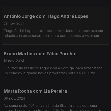
Alforria" que deu a si próprio, e o "país das maravilhas" em
que vive.
António Jorge com Tiago André Lopes
23 nov. 2024
Tiago André Lopes professor universitário e especialista em
relações internacionais considera que estamos a viver um
período em que não há pontes políticas entre os países. Até
organizações como a Eurovisão estão a embarcar num
caminho pouco atrativo para quem gosta de multiplicidade
Bruno Martins com Fábio Porchat
cultural.
16 nov. 2024
O humorista brasileiro regressou a Portugal para fazer stand
up comedy e gravar novos programas para a RTP. Uma
conversa sobre Portugal, os portugueses e as saudades que
o Brasil lhe deixa deixa sempre.
Marta Rocha com Lia Pereira
09 nov. 2024
Na semana do 40º aniversário da Blitz, falamos com uma
jornalista que faz parte dela há 18. As histórias são muitas, e