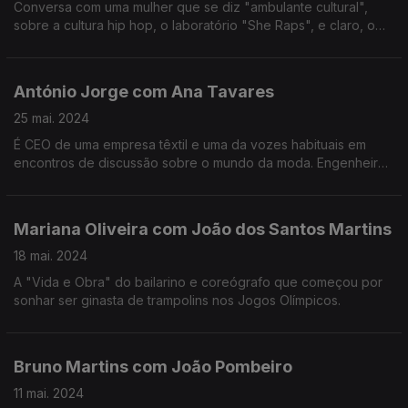
Conversa com uma mulher que se diz "ambulante cultural",
sobre a cultura hip hop, o laboratório "She Raps", e claro, o
percurso de vida e carreira de Muleca, ou Samantha.
António Jorge com Ana Tavares
25 mai. 2024
É CEO de uma empresa têxtil e uma da vozes habituais em
encontros de discussão sobre o mundo da moda. Engenheira
química que passou pela Alemanha e aposta na
sustentabilidade.
Mariana Oliveira com João dos Santos Martins
18 mai. 2024
A "Vida e Obra" do bailarino e coreógrafo que começou por
sonhar ser ginasta de trampolins nos Jogos Olímpicos.
Bruno Martins com João Pombeiro
11 mai. 2024