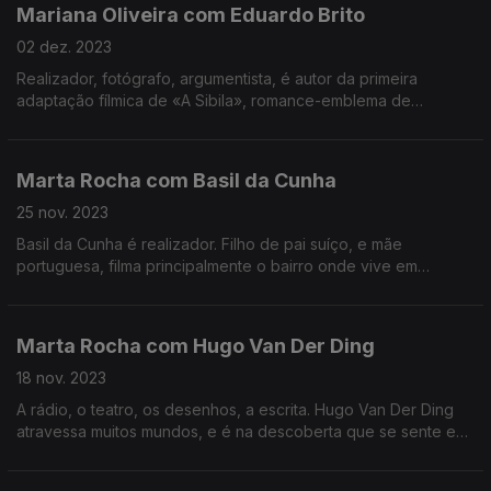
Mariana Oliveira com Eduardo Brito
02 dez. 2023
Realizador, fotógrafo, argumentista, é autor da primeira
adaptação fílmica de «A Sibila», romance-emblema de
Agustina Bessa-Luís. Uma volta pela vida e pelas paisagens
mentais de um ex-advogado que se desviou das leis.
Marta Rocha com Basil da Cunha
25 nov. 2023
Basil da Cunha é realizador. Filho de pai suíço, e mãe
portuguesa, filma principalmente o bairro onde vive em
Portugal, a Reboleira, no subúrbio de Lisboa. Procura, com o
cinema, dar visibilidade aos invisíveis.
Marta Rocha com Hugo Van Der Ding
18 nov. 2023
A rádio, o teatro, os desenhos, a escrita. Hugo Van Der Ding
atravessa muitos mundos, e é na descoberta que se sente em
casa. Nesta conversa, conduz-nos numa pequena viagem por
algumas destas paisagens.