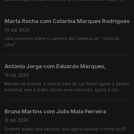
vão além do trabalho.
Marta Rocha com Catarina Marques Rodrigues
26 out. 2024
Uma conversa sobre o caminho até Catarina ser "dona da
casa"
António Jorge com Eduardo Marques,
19 out. 2024
Nasceu na Guarda, e esteve para ter um futuro ligado à gestão
industrial, mas o teatro travou esse percurso, agora é nos
palcos do Stand Up Comedy que se sente feliz e em casa.
Começou com as noites do Ferro no Porto, onde é Host e
programador.
Bruno Martins com João Maia Ferreira
12 out. 2024
Durante quase uma década, mas agora assume o nome do BI: