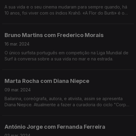
A sua vida e o seu cinema mudaram para sempre quando, há
10 anos, foi viver com os índios Krahô. «A Flor do Buriti» é o
segundo filme protagonizado pela comunidade indígena de
Tocatins, no Brasil.
Bruno Martins com Frederico Morais
16 mar. 2024
O único surfista português em competição na Liga Mundial de
Surf à conversa sobre a sua vida no mar e na estrada.
Marta Rocha com Diana Niepce
09 mar. 2024
Bailarina, coreógrafa, autora, e ativista, assim se apresenta
Diana Niepce. Atualmente a fazer a curadoria do ciclo "Corpos
Políticos", conversa sobre a arte e os seus motivos.
António Jorge com Fernanda Ferreira
02 mar. 2024