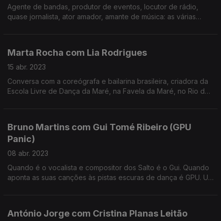
Agente de bandas, produtor de eventos, locutor de rádio,
quase jornalista, ator amador, amante de música: as várias
faces e as muitas voltas da vida de João Vaz Silva, um homem
de bastidores com um pé em cima do palco.
Marta Rocha com Lia Rodrigues
15 abr. 2023
Conversa com a coreógrafa e bailarina brasileira, criadora da
Escola Livre de Dança da Maré, na Favela da Maré, no Rio de
Janeiro. Esteve em Portugal para apresentar "Fúria" e
"Encantado", e falou com a Marta Rocha.
Bruno Martins com Gui Tomé Ribeiro (GPU
Panic)
08 abr. 2023
Quando é o vocalista e compositor dos Salto é o Gui. Quando
aponta as suas canções às pistas escuras de dança é GPU. Um
músico com muitas caras, mas, sobretudo, uma tremenda
paixão pela música.
António Jorge com Cristina Planas Leitão