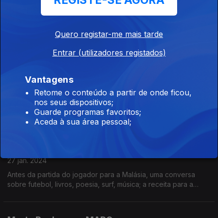
REGISTE-SE AGORA
10 fev. 2024
É fotógrafo e músico, realizador de vídeo-clips. Trabalhou em
Londres e testemunhou o percurso pessoal e profissional das
Quero registar-me mais tarde
bandas mais relevantes do Porto.
Entrar (utilizadores registados)
Mariana Oliveira com Ana Borralho e João
Galante
Vantagens
03 fev. 2024
Retome o conteúdo a partir de onde ficou,
São uma dupla: nas artes e na vida. Nas vésperas de
nos seus dispositivos;
apresentação do espetáculo «Louise Michel», falam-nos da
Guarde programas favoritos;
música que os apaixona, de como se apaixonaram, da criação
Aceda à sua área pessoal;
a pares e do desejo de (nunca?) parar.
Bruno Martins com Francisco Geraldes
27 jan. 2024
Antes da partida do jogador para a Malásia, uma conversa
sobre futebol, livros, poesia, surf, música; a receita para a
gestão de expectativas (ou não) e o desejo - muito palpável -
de vir a ser treinador.