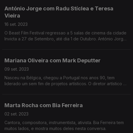
António Jorge com Radu Stíclea e Teresa
Vieira
16 set. 2023
O Beast Film Festival regressao a 5 salas de cinema da cidade
Invicta a 27 de Setembro, até dia 1 de Outubro. António Jorge
falou com com o diretor Radu Stíclea, e a diretora artística
Teresa Vieira.
Mariana Oliveira com Mark Deputter
09 set. 2023
Nasceu na Bélgica, chegou a Portugal nos anos 90, tem
liderado um sem fim de projetos artísticos. O diretor artístico da
Culturgest recebe-nos na casa que dirige há 6 anos, e que
este ano cumpre o 30º aniversário.
Marta Rocha com Bia Ferreira
02 set. 2023
Cantora, compositora, instrumentista, ativista. Bia Ferreira tem
muitos lados, e mostra muitos deles nesta conversa.