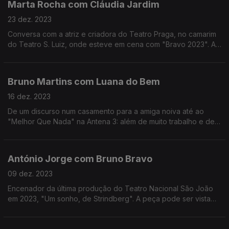
Marta Rocha com Cláudia Jardim
23 dez. 2023
Conversa com a atriz e criadora do Teatro Praga, no camarim
do Teatro S. Luiz, onde esteve em cena com "Bravo 2023". A
peça volta ao palco em janeiro, no Porto.
Bruno Martins com Luana do Bem
16 dez. 2023
De um discurso num casamento para a amiga noiva até ao
"Melhor Que Nada" na Antena 3: além de muito trabalho e de
muita graça, o que é que a Luana tem?
António Jorge com Bruno Bravo
09 dez. 2023
Encenador da última produção do Teatro Nacional São João
em 2023, "Um sonho, de Strindberg". A peça pode ser vista
até 14 de janeiro de 2024..