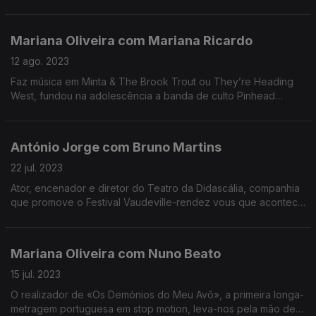
Mariana Oliveira com Mariana Ricardo
12 ago. 2023
Faz música em Minta & The Brook Trout ou They’re Heading
West, fundou na adolescência a banda de culto Pinhead
Society, é argumentista de alguns monumentos do cinema
português recente. Brilha na sombra. Discretamente.
António Jorge com Bruno Martins
22 jul. 2023
Ator, encenador e diretor do Teatro da Didascália, companhia
que promove o Festival Vaudeville-rendez vous que acontece
em quatro cidades do Minho.
Mariana Oliveira com Nuno Beato
15 jul. 2023
O realizador de «Os Demónios do Meu Avô», a primeira longa-
metragem portuguesa em stop motion, leva-nos pela mão de