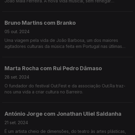
João Maia Ferreira. A nova vida musical, sem renegar
passados, mas a desafiar a descendência... e futuro.
Bruno Martins com Branko
05 out. 2024
Uma viagem pela vida de João Barbosa, um dos maiores
agitadores culturais da música feita em Portugal nas útlimas
duas décadas numa altura em que celebra, precisamente, 20
anos de carreira.
Marta Rocha com Rui Pedro Dâmaso
28 set. 2024
O fundador do festival Out.Fest e da associação Out.Ra traz-
nos uma vida a criar cultura no Barreiro.
António Jorge com Jonathan Uliel Saldanha
21 set. 2024
É um artista cheio de dimensões, do teatro às artes plásticas,