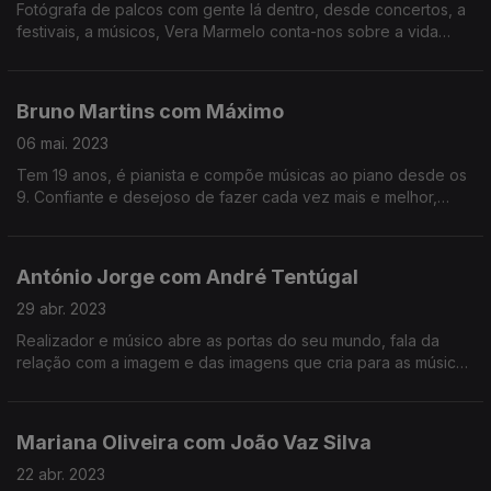
Fotógrafa de palcos com gente lá dentro, desde concertos, a
festivais, a músicos, Vera Marmelo conta-nos sobre a vida
dupla entre a fotografia e a engenharia, e as aventuras de
uma mulher que não sabe muito bem parar.
Bruno Martins com Máximo
06 mai. 2023
Tem 19 anos, é pianista e compõe músicas ao piano desde os
9. Confiante e desejoso de fazer cada vez mais e melhor,
Máximo apresenta-se a si e ao seu disco de estreia: «Greatest
Hits».
António Jorge com André Tentúgal
29 abr. 2023
Realizador e músico abre as portas do seu mundo, fala da
relação com a imagem e das imagens que cria para as músicas
dos outros. A caminho está novo disco.
Mariana Oliveira com João Vaz Silva
22 abr. 2023