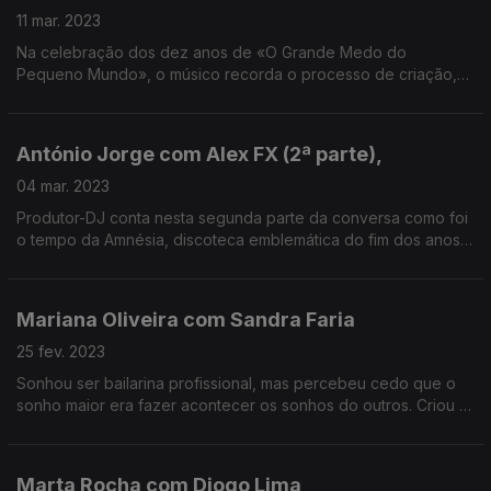
11 mar. 2023
Na celebração dos dez anos de «O Grande Medo do
Pequeno Mundo», o músico recorda o processo de criação,
maturação e crescimento pessoal do seu segundo disco.
António Jorge com Alex FX (2ª parte),
04 mar. 2023
Produtor-DJ conta nesta segunda parte da conversa como foi
o tempo da Amnésia, discoteca emblemática do fim dos anos
80. E recorda o trabalho com o Repórter Estrábico.
Mariana Oliveira com Sandra Faria
25 fev. 2023
Sonhou ser bailarina profissional, mas percebeu cedo que o
sonho maior era fazer acontecer os sonhos do outros. Criou a
Força de Produção, e com ela tem dado palco a dezenas de
espetáculos e artistas.
Marta Rocha com Diogo Lima