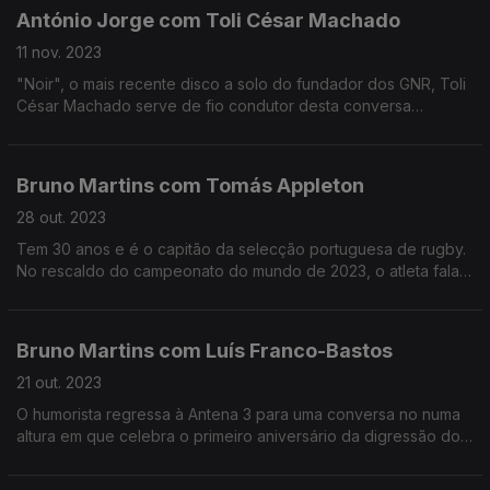
António Jorge com Toli César Machado
11 nov. 2023
"Noir", o mais recente disco a solo do fundador dos GNR, Toli
César Machado serve de fio condutor desta conversa
registada no estúdio do compositor na cidade do Porto.
Bruno Martins com Tomás Appleton
28 out. 2023
Tem 30 anos e é o capitão da selecção portuguesa de rugby.
No rescaldo do campeonato do mundo de 2023, o atleta fala
da experiência da prova, do crescimento pessoal e também
da modalidade em Portugal.
Bruno Martins com Luís Franco-Bastos
21 out. 2023
O humorista regressa à Antena 3 para uma conversa no numa
altura em que celebra o primeiro aniversário da digressão do
espetáculo "Diogo".