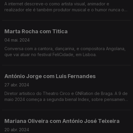
A internet descreve-o como artista visual, animador e
realizador ele é também produtor musical e o humor nunca o
larga. Fomos conhecer o autor da imagem dos 30 anos da
Antena 3 e perceber melhor as suas múltiplas faces.
Marta Rocha com Titica
04 mai. 2024
Conversa com a cantora, dançarina, e compositora Angolana,
que vai atuar no festival FeliCidade, em Lisboa.
António Jorge com Luis Fernandes
27 abr. 2024
Diretor artisitico do Theatro Circo e GNRation de Braga. A 9 de
maio 2024 começa a segunda bienal Index, sobre pensamento
e tecnologia. Este ano o tema é "Coexistência".
Mariana Oliveira com António José Teixeira
20 abr. 2024