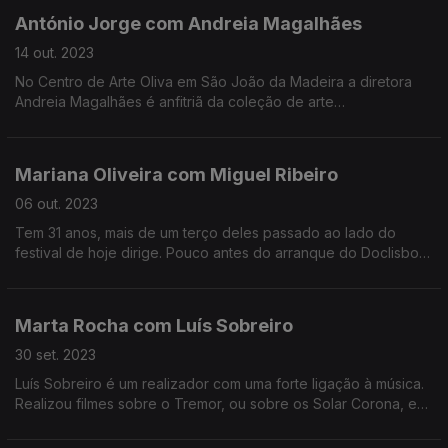
António Jorge com Andreia Magalhães
14 out. 2023
No Centro de Arte Oliva em São João da Madeira a diretora
Andreia Magalhães é anfitriã da coleção de arte
contemporânea de Norlinda e José Lima e da coleção Treger
Saint Silvestre.
Mariana Oliveira com Miguel Ribeiro
06 out. 2023
Tem 31 anos, mais de um terço deles passado ao lado do
festival de hoje dirige. Pouco antes do arranque do Doclisboa,
conversamos com o programador que se fez cinéfilo (talvez)
por culpa de um pacto que fez com a avó.
Marta Rocha com Luís Sobreiro
30 set. 2023
Luís Sobreiro é um realizador com uma forte ligação à música.
Realizou filmes sobre o Tremor, ou sobre os Solar Corona, e
muito mais. Criou os «Concertos que nunca existiram», e é
fervoroso adepto do colectivo.