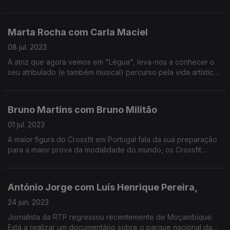
visita ao mundo encantado da Sardinha em Lata, a produtora
de cinema de animação que criou em 2007.
Marta Rocha com Carla Maciel
08 jul. 2023
A atriz que agora vemos em "Légua", leva-nos a conhecer o
seu atribulado (e também musical) percurso pela vida artística,
numa conversa com revelações inéditas.
Bruno Martins com Bruno Militão
01 jul. 2023
A maior figura do Crossfit em Portugal fala da sua preparação
para a maior prova da modalidade do mundo, os Crossfit
Games.
António Jorge com Luís Henrique Pereira,
24 jun. 2023
Jornalista da RTP regressou recentemente de Moçambique.
Está a realizar um documentário sobre o parque nacional da