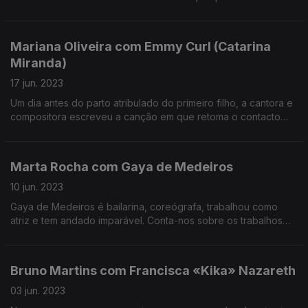
Gorongosa. Leva mais de vinte anos a divulgar a vida
selvagem.
Mariana Oliveira com Emmy Curl (Catarina
Miranda)
17 jun. 2023
Um dia antes do parto atribulado do primeiro filho, a cantora e
compositora escreveu a canção em que retoma o contacto
com as origens transmontanas. Uma conversa entre Vila Real,
Copenhaga e o Funchal, onde agora vive.
Marta Rocha com Gaya de Medeiros
10 jun. 2023
Gaya de Medeiros é bailarina, coreógrafa, trabalhou como
atriz e tem andado imparável. Conta-nos sobre os trabalhos
que passaram, e que virão; sobre os desafios de uma mulher
migrante e trans; sobre amor, e muito mais.
Bruno Martins com Francisca «Kika» Nazareth
03 jun. 2023