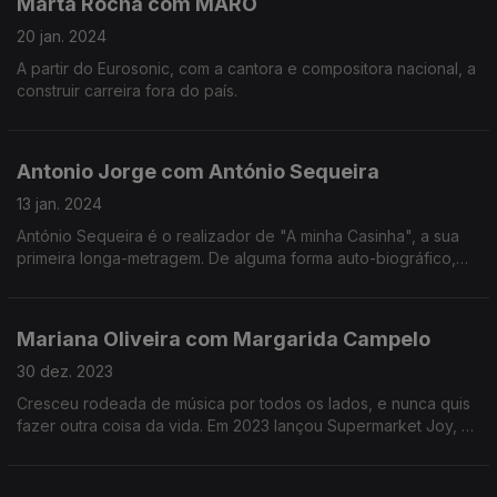
Marta Rocha com MARO
20 jan. 2024
A partir do Eurosonic, com a cantora e compositora nacional, a
construir carreira fora do país.
Antonio Jorge com António Sequeira
13 jan. 2024
António Sequeira é o realizador de "A minha Casinha", a sua
primeira longa-metragem. De alguma forma auto-biográfico,
retrata a história de uma família e a partida dos filhos para
estudar no estrangeiro.
Mariana Oliveira com Margarida Campelo
30 dez. 2023
Cresceu rodeada de música por todos os lados, e nunca quis
fazer outra coisa da vida. Em 2023 lançou Supermarket Joy, o
primeiro disco em nome próprio. Adora supermercados.