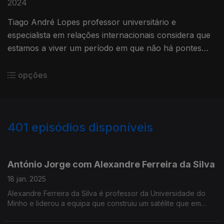
2024
Tiago André Lopes professor universitário e
especialista em relações internacionais considera que
estamos a viver um período em que não há pontes
políticas entre os países. Até organizações como a
Eurovisão estão a embarcar num caminho pouco
opções
atrativo para quem gosta de multiplicidade cultural.
401
episódios disponíveis
800639
784455
757573
738524
718194
696185
677711
660905
642381
António Jorge com Alexandre Ferreira da Silva
18 jan. 2025
Alexandre Ferreira da Silva é professor da Universidade do
Minho e liderou a equipa que construiu um satélite que em
janeiro de 2025 foi colocado em orbita pela Space X.