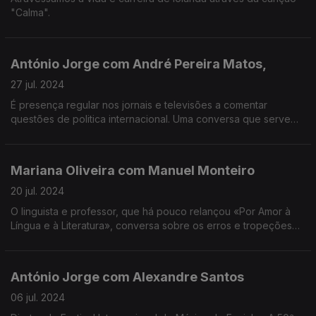
"Calma".
António Jorge com André Pereira Matos,
27 jul. 2024
É presença regular nos jornais e televisões a comentar
questões de politica internacional. Uma conversa que serve
para pontuar a necessidade da proteção da dignidade
humana na visão das relações entre Estados e organizações.
Mariana Oliveira com Manuel Monteiro
20 jul. 2024
O linguista e professor, que há pouco relançou «Por Amor à
Língua e à Literatura», conversa sobre os erros e tropeções
mais frequentes da Língua Portuguesa.
António Jorge com Alexandre Santos
06 jul. 2024