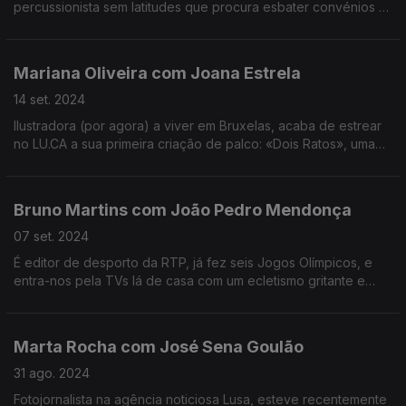
percussionista sem latitudes que procura esbater convénios e
procurar sempre a mutação.Tem vários projetos, dos HHY and
The Macumbas ou Arsenal Mikebebe.
Mariana Oliveira com Joana Estrela
14 set. 2024
Ilustradora (por agora) a viver em Bruxelas, acaba de estrear
no LU.CA a sua primeira criação de palco: «Dois Ratos», uma
revisitação adulterada de um clássico para a infância.
Bruno Martins com João Pedro Mendonça
07 set. 2024
É editor de desporto da RTP, já fez seis Jogos Olímpicos, e
entra-nos pela TVs lá de casa com um ecletismo gritante e
palavras de coração cheio. Um jornalista premiado, um eterno
apaixonado pela rádio e amante de música.
Marta Rocha com José Sena Goulão
31 ago. 2024
Fotojornalista na agência noticiosa Lusa, esteve recentemente