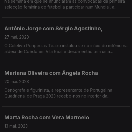
Na semana em que se anunciaram as convocadas da primeira
selecção feminina de futebol a participar num Mundial, a
futebolista - tricampeã nacional pelo Benfica - fala da
temporada e dos desafios.
António Jorge com Sérgio Agostinho,
27 mai. 2023
O Coletivo Peripécias Teatro instalou-se no início do milénio na
aldeia de Coêdo em Vila Real e desde então tem uma
vocação ibérica. Entre Portugal e Espanha produz teatro
centrado em temáticas de inquietação.
Mariana Oliveira com Ângela Rocha
20 mai. 2023
Cenógrafa e figurinista, a representante de Portugal na
Quadrienal de Praga 2023 recebe-nos no interior da
instalação «Metade dos Minutos». Uma conversa cheia de
becos sem saída, visões de futuro e cenários impossíveis.
Marta Rocha com Vera Marmelo
13 mai. 2023