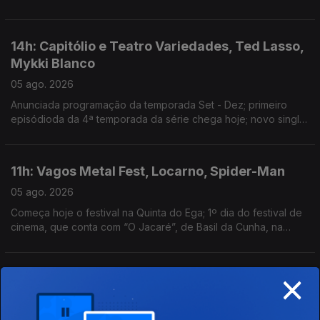
Guimarães
14h: Capitólio e Teatro Variedades, Ted Lasso,
Mykki Blanco
05 ago. 2026
Anunciada programação da temporada Set - Dez; primeiro
episódioda da 4ª temporada da série chega hoje; novo single:
NYC Dogs
11h: Vagos Metal Fest, Locarno, Spider-Man
05 ago. 2026
Começa hoje o festival na Quinta do Ega; 1º dia do festival de
cinema, que conta com “O Jacaré”, de Basil da Cunha, na
Competição Internacional; filme ultrapassa 1 bilião de dólares
de receita
×
14h: Sam Fender & Olivia Dean; Cartografias;
Traça
04 ago. 2026