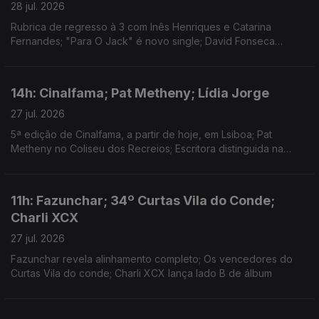
28 jul. 2026
Rubrica de regresso à 3 com Inês Henriques e Catarina
Fernandes; "Para O Jack" é novo single; David Fonseca
reedita álbum de estreia em vinil colorido
14h: Cinalfama; Pat Metheny; Lídia Jorge
27 jul. 2026
5ª edição de Cinalfama, a partir de hoje, em Lsiboa; Pat
Metheny no Coliseu dos Recreios; Escritora distinguida na
Aústria.
11h: Fazunchar; 34º Curtas Vila do Conde;
Charli XCX
27 jul. 2026
Fazunchar revela alinhamento completo; Os vencedores do
Curtas Vila do conde; Charli XCX lança lado B de álbum