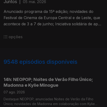
Juntos
|
05 mai. 2026
Anunciado programa da 15ª edição; novidades do
Festival de Cinema da Europa Central e de Leste, que
acontece de 3 a 7 de junho; Iniciativa solidária de apoio
às vítimas da tempestade Kristin hoje, no Coliseu dos
Recreios
opções
9548
episódios disponíveis
946137
944511
14h: NEOPOP; Noites de Verão Filho Único;
Madonna e Kylie Minogue
07 ago. 2026
Destaque NEOPOP; anunciadas Noites de Verão da Filho
Único; novidades de Madonna em colaboração com Kylie