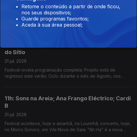
Retome o conteúdo a partir de onde ficou,
03 ago. 2026
nos seus dispositivos;
Anunciadas 8 novas confirmações; começa hoje o festival na
Guarde programas favoritos;
Aldeia de Valezim; Spider Man faz 927 milhões de dólares no
Aceda à sua área pessoal;
primeiro fim-de-semana e a Odisseia conta já com 911 milhões
em 3 semanas
14h: Boil Fest; Bairros Iminente; Cinema Fora
do Sítio
31 jul. 2026
Festival revela programação completa; Projeto está de
regresso este verão; Ciclo durante o mês de Agosto, nos
espaços públicos do Porto.
11h: Sons na Areia; Ana Frango Eléctrico; Cardi
B
31 jul. 2026
Festival acontece, hoje e amanhã, na Lourinhã; concerto, hoje,
no Morro Sonoro, em Vila Nova de Gaia; "Ah Ha" é a nova
música de Cardi B.