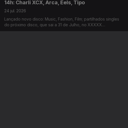
14h: Charli XCX, Arca, Eels, Tipo
24 jul. 2026
Lançado novo disco: Music, Fashion, Film; partilhados singles
do próximo disco, que sai a 31 de Julho, no XXXXX
Livestream; duplo single de avanço do próximo disco; dois
novos singles: “Já Perdeu” e “Homem das Notícias”
11h: Clap Your Hands, Sonic Blast, Love Spells,
Willow
24 jul. 2026
Concerto que junta Noiserv e Grutera acontece hoje, no
Teatro Miguel Franco; revelados horários dos concertos da
14ª edição; lançado disco de estreia: Love Is The Law; novo
disco: The Thread
14h: L’Agosto, Festival de Veneza, Oasis
23 jul. 2026
La Familia Gitana adicionados ao cartaz da edição deste ano;
revelado programa da 83ª edição do festival de cinema;
segundo disco dos Oasis estar no 3º lugar do top de vendas