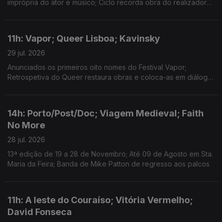
imprópria do ator e músico; Ciclo recorda obra do realizador
no Theatro Circo, em Braga; Sueca convida compatriota Zara
Larsson para nova versão de "Talk to Me".
11h: Vapor; Queer Lisboa; Kavinsky
29 jul. 2026
Anunciados os primeiros oito nomes do Festival Vapor;
Retrospetiva do Queer restaura obras e coloca-as em diálogo;
Morreu o DJ e produtor Kavinsky, aos 50 anos.
14h: Porto/Post/Doc; Viagem Medieval; Faith
No More
28 jul. 2026
13ª edição de 19 a 28 de Novembro; Até 09 de Agosto em Sta.
Maria da Feira; Banda de Mike Patton de regresso aos palcos
11h: A leste do Couraíso; Vitória Vermelho;
David Fonseca