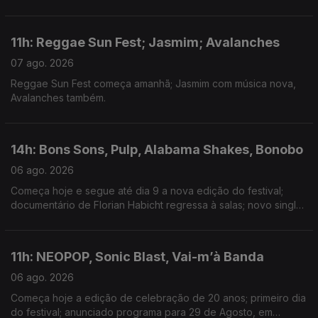
Minogue; nova música de Isak e Armando Teles.
11h: Reggae Sun Fest; Jasmim; Avalanches
07 ago. 2026
Reggae Sun Fest começa amanhã; Jasmim com música nova,
Avalanches também.
14h: Bons Sons, Pulp, Alabama Shakes, Bonobo
06 ago. 2026
Começa hoje e segue até dia 9 a nova edição do festival;
documentário de Florian Habicht regressa à salas; novo single:
Garden; música nova com Joy Crookes
11h: NEOPOP, Sonic Blast, Vai-m’à Banda
06 ago. 2026
Começa hoje a edição de celebração de 20 anos; primeiro dia
do festival; anunciado programa para 29 de Agosto, em