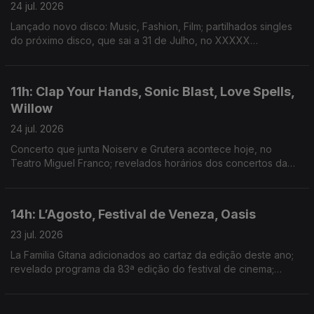
24 jul. 2026
Lançado novo disco: Music, Fashion, Film; partilhados singles
do próximo disco, que sai a 31 de Julho, no XXXXX
Livestream; duplo single de avanço do próximo disco; dois
novos singles: “Já Perdeu” e “Homem das Notícias”
11h: Clap Your Hands, Sonic Blast, Love Spells,
Willow
24 jul. 2026
Concerto que junta Noiserv e Grutera acontece hoje, no
Teatro Miguel Franco; revelados horários dos concertos da
14ª edição; lançado disco de estreia: Love Is The Law; novo
disco: The Thread
14h: L’Agosto, Festival de Veneza, Oasis
23 jul. 2026
La Familia Gitana adicionados ao cartaz da edição deste ano;
revelado programa da 83ª edição do festival de cinema;
segundo disco dos Oasis estar no 3º lugar do top de vendas
de sempre de discos no Reino Unido