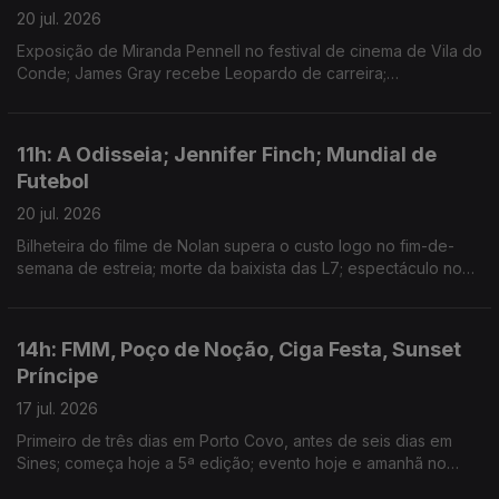
20 jul. 2026
Exposição de Miranda Pennell no festival de cinema de Vila do
Conde; James Gray recebe Leopardo de carreira;
colaboração entre os músicos em mais uma Bapcave Session.
11h: A Odisseia; Jennifer Finch; Mundial de
Futebol
20 jul. 2026
Bilheteira do filme de Nolan supera o custo logo no fim-de-
semana de estreia; morte da baixista das L7; espectáculo no
intervalo da final juntou Madonna, BTS, Justin Bieber, Burna
Boy ou Shakira.
14h: FMM, Poço de Noção, Ciga Festa, Sunset
Príncipe
17 jul. 2026
Primeiro de três dias em Porto Covo, antes de seis dias em
Sines; começa hoje a 5ª edição; evento hoje e amanhã no
Teatrão, em Coimbra; Domingo há Sunset Príncipe, da Príncipe