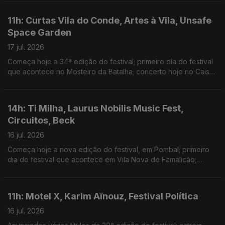
Discos, na Quinta Mira Rio
11h: Curtas Vila do Conde, Artes à Vila, Unsafe
Space Garden
17 jul. 2026
Começa hoje a 34ª edição do festival; primeiro dia do festival
que acontece no Mosteiro da Batalha; concerto hoje no Cais
Criativo da Costa Nova
14h: Ti Milha, Laurus Nobilis Music Fest,
Circuitos, Beck
16 jul. 2026
Começa hoje a nova edição do festival, em Pombal; primeiro
dia do festival que acontece em Vila Nova de Famalicão;
warm-up do evento gratuito no Porto; novo single: In the Night
11h: Motel X, Karim Aïnouz, Festival Política
16 jul. 2026