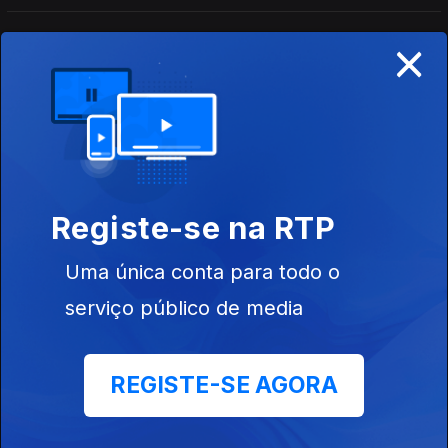
Larsson para nova versão de "Talk to Me".
×
11h: Vapor; Queer Lisboa; Kavinsky
29 jul. 2026
Anunciados os primeiros oito nomes do Festival Vapor;
Retrospetiva do Queer restaura obras e coloca-as em diálogo;
Morreu o DJ e produtor Kavinsky, aos 50 anos.
14h: Porto/Post/Doc; Viagem Medieval; Faith
Registe-se na RTP
No More
28 jul. 2026
Uma única conta para todo o
13ª edição de 19 a 28 de Novembro; Até 09 de Agosto em Sta.
Maria da Feira; Banda de Mike Patton de regresso aos palcos
serviço público de media
11h: A leste do Couraíso; Vitória Vermelho;
REGISTE-SE AGORA
David Fonseca
28 jul. 2026