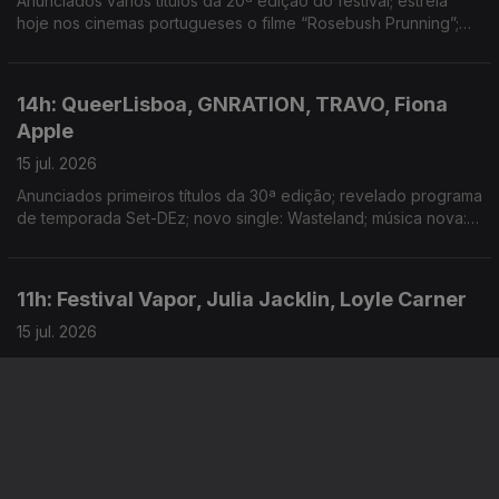
Anunciados vários títulos da 20ª edição do festival; estreia
hoje nos cinemas portugueses o filme “Rosebush Prunning”;
festival anuncia locais, tema e datas da edição deste ano
14h: QueerLisboa, GNRATION, TRAVO, Fiona
Apple
15 jul. 2026
Anunciados primeiros títulos da 30ª edição; revelado programa
de temporada Set-DEz; novo single: Wasteland; música nova:
Horns of a Bull
11h: Festival Vapor, Julia Jacklin, Loyle Carner
15 jul. 2026
Anunciadas datas para a edição de 2026; novo single: I Wish;
concerto hoje no Cool Jazz
14h: Vaudeville Rendez-Vous, Digger, David
Byrne