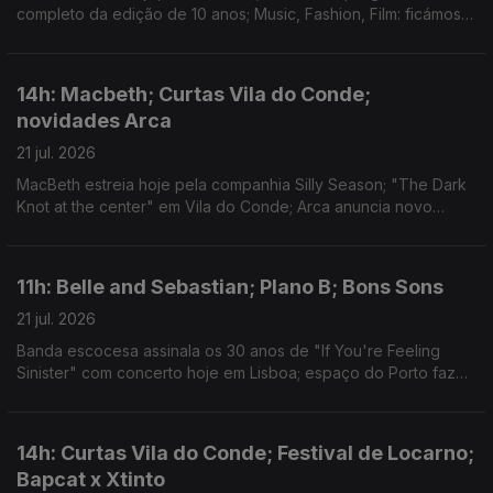
completo da edição de 10 anos; Music, Fashion, Film: ficámos a
conhecer o single "Camera"
14h: Macbeth; Curtas Vila do Conde;
novidades Arca
21 jul. 2026
MacBeth estreia hoje pela companhia Silly Season; "The Dark
Knot at the center" em Vila do Conde; Arca anuncia novo
disco.
11h: Belle and Sebastian; Plano B; Bons Sons
21 jul. 2026
Banda escocesa assinala os 30 anos de "If You're Feeling
Sinister" com concerto hoje em Lisboa; espaço do Porto faz
20 anos e apresenta a programação até final do ano; Festival
de Cem Soldos para lá da música.
14h: Curtas Vila do Conde; Festival de Locarno;
Bapcat x Xtinto