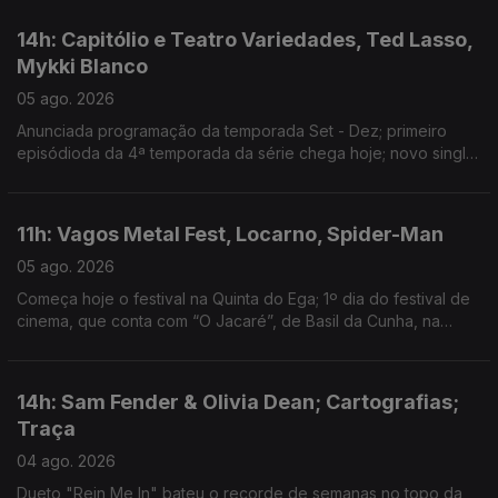
14h: Capitólio e Teatro Variedades, Ted Lasso,
Mykki Blanco
05 ago. 2026
Anunciada programação da temporada Set - Dez; primeiro
episódioda da 4ª temporada da série chega hoje; novo single:
NYC Dogs
11h: Vagos Metal Fest, Locarno, Spider-Man
05 ago. 2026
Começa hoje o festival na Quinta do Ega; 1º dia do festival de
cinema, que conta com “O Jacaré”, de Basil da Cunha, na
Competição Internacional; filme ultrapassa 1 bilião de dólares
de receita
14h: Sam Fender & Olivia Dean; Cartografias;
Traça
04 ago. 2026
Dueto "Rein Me In" bateu o recorde de semanas no topo da