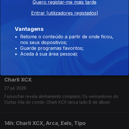
Quero registar-me mais tarde
Rubrica de regresso à 3 com Inês Henriques e Catarina
Fernandes; "Para O Jack" é novo single; David Fonseca
Entrar (utilizadores registados)
reedita álbum de estreia em vinil colorido
Vantagens
14h: Cinalfama; Pat Metheny; Lídia Jorge
Retome o conteúdo a partir de onde ficou,
27 jul. 2026
nos seus dispositivos;
5ª edição de Cinalfama, a partir de hoje, em Lsiboa; Pat
Guarde programas favoritos;
Metheny no Coliseu dos Recreios; Escritora distinguida na
Aceda à sua área pessoal;
Aústria.
11h: Fazunchar; 34º Curtas Vila do Conde;
Charli XCX
27 jul. 2026
Fazunchar revela alinhamento completo; Os vencedores do
Curtas Vila do conde; Charli XCX lança lado B de álbum
14h: Charli XCX, Arca, Eels, Tipo