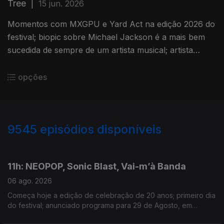
Tree
|
15 jun. 2026
Momentos com MXGPU e Yard Act na edição 2026 do
festival; biopic sobre Michael Jackson é a mais bem
sucedida de sempre de um artista musical; artista
morreu aos 32 anos num acidente de helicóptero
opções
9545
episódios disponíveis
945912
944249
942690
11h: NEOPOP, Sonic Blast, Vai-m’à Banda
06 ago. 2026
Começa hoje a edição de celebração de 20 anos; primeiro dia
do festival; anunciado programa para 29 de Agosto, em
Guimarães