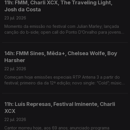
11h: FMM, Charli XCX, The Traveling Light,
Josh da Costa
23 jul. 2026
Momento da emissão no festival com Julian Marley; lançada
canção do b-side; open call do Ponto D’Orvalho para jovens
entre os 15 e 20 anos; novo single: Shireen
14h: FMM Sines, Mêda+, Chelsea Wolfe, Boy
Harsher
22 jul. 2026
Começam hoje emissões especiais RTP Antena 3 a partir do
festival; primeiro dia da 12ª edição; novo single: “Cold”; música
nova: Hard Beat
11h: Luís Represas, Festival Iminente, Charli
XCX
22 jul. 2026
Cantor morreu hoje, aos 69 anos; anunciado programa