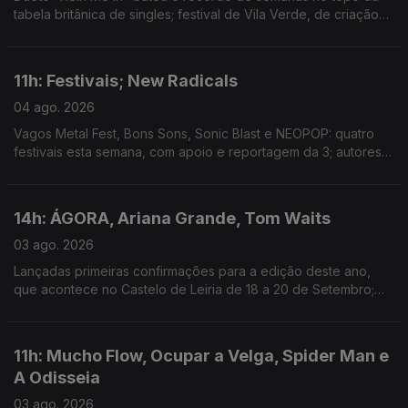
tabela britânica de singles; festival de Vila Verde, de criação
com a comunidade local, estreia hoje; mostra de arquivos e
filmes familiares em Outubro, em Lisboa.
11h: Festivais; New Radicals
04 ago. 2026
Vagos Metal Fest, Bons Sons, Sonic Blast e NEOPOP: quatro
festivais esta semana, com apoio e reportagem da 3; autores
de "You Get What You Give" regressam, 28 anos depois, com
"One Night Only".
14h: ÁGORA, Ariana Grande, Tom Waits
03 ago. 2026
Lançadas primeiras confirmações para a edição deste ano,
que acontece no Castelo de Leiria de 18 a 20 de Setembro;
Ariana Grande retira-se da esfera pública depois de 1 de
Setembro; novo single: The Fly
11h: Mucho Flow, Ocupar a Velga, Spider Man e
A Odisseia
03 ago. 2026