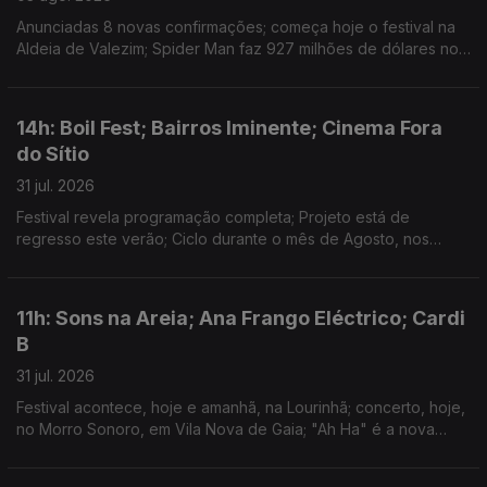
Anunciadas 8 novas confirmações; começa hoje o festival na
Aldeia de Valezim; Spider Man faz 927 milhões de dólares no
primeiro fim-de-semana e a Odisseia conta já com 911 milhões
em 3 semanas
14h: Boil Fest; Bairros Iminente; Cinema Fora
do Sítio
31 jul. 2026
Festival revela programação completa; Projeto está de
regresso este verão; Ciclo durante o mês de Agosto, nos
espaços públicos do Porto.
11h: Sons na Areia; Ana Frango Eléctrico; Cardi
B
31 jul. 2026
Festival acontece, hoje e amanhã, na Lourinhã; concerto, hoje,
no Morro Sonoro, em Vila Nova de Gaia; "Ah Ha" é a nova
música de Cardi B.