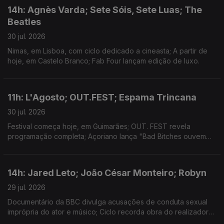
14h: Agnès Varda; Sete Sóis, Sete Luas; The
Beatles
30 jul. 2026
Nimas, em Lisboa, com ciclo dedicado a cineasta; A partir de
hoje, em Castelo Branco; Fab Four lançam edição de luxo.
11h: L'Agosto; OUT.FEST; Espama Trincana
30 jul. 2026
Festival começa hoje, em Guimarães; OUT. FEST revela
programação completa; Açoriano lança "Bad Bitches ouvem
Espama, a Mixtape"
14h: Jared Leto; João César Monteiro; Robyn
29 jul. 2026
Documentário da BBC divulga acusações de conduta sexual
imprópria do ator e músico; Ciclo recorda obra do realizador
no Theatro Circo, em Braga; Sueca convida compatriota Zara