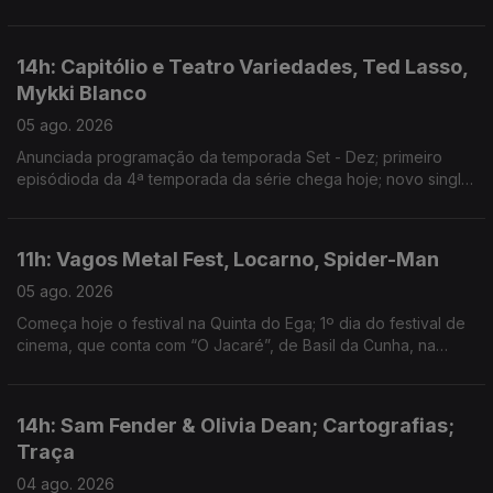
Guimarães
14h: Capitólio e Teatro Variedades, Ted Lasso,
Mykki Blanco
05 ago. 2026
Anunciada programação da temporada Set - Dez; primeiro
episódioda da 4ª temporada da série chega hoje; novo single:
NYC Dogs
11h: Vagos Metal Fest, Locarno, Spider-Man
05 ago. 2026
Começa hoje o festival na Quinta do Ega; 1º dia do festival de
cinema, que conta com “O Jacaré”, de Basil da Cunha, na
Competição Internacional; filme ultrapassa 1 bilião de dólares
de receita
14h: Sam Fender & Olivia Dean; Cartografias;
Traça
04 ago. 2026