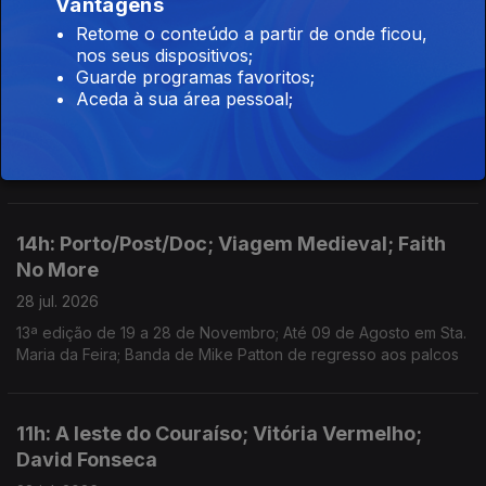
imprópria do ator e músico; Ciclo recorda obra do realizador
Vantagens
no Theatro Circo, em Braga; Sueca convida compatriota Zara
Retome o conteúdo a partir de onde ficou,
Larsson para nova versão de "Talk to Me".
nos seus dispositivos;
Guarde programas favoritos;
11h: Vapor; Queer Lisboa; Kavinsky
Aceda à sua área pessoal;
29 jul. 2026
Anunciados os primeiros oito nomes do Festival Vapor;
Retrospetiva do Queer restaura obras e coloca-as em diálogo;
Morreu o DJ e produtor Kavinsky, aos 50 anos.
14h: Porto/Post/Doc; Viagem Medieval; Faith
No More
28 jul. 2026
13ª edição de 19 a 28 de Novembro; Até 09 de Agosto em Sta.
Maria da Feira; Banda de Mike Patton de regresso aos palcos
11h: A leste do Couraíso; Vitória Vermelho;
David Fonseca