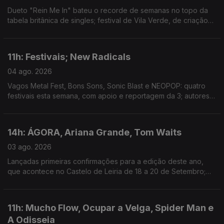
Dueto "Rein Me In" bateu o recorde de semanas no topo da
tabela britânica de singles; festival de Vila Verde, de criação
com a comunidade local, estreia hoje; mostra de arquivos e
filmes familiares em Outubro, em Lisboa.
11h: Festivais; New Radicals
04 ago. 2026
Vagos Metal Fest, Bons Sons, Sonic Blast e NEOPOP: quatro
festivais esta semana, com apoio e reportagem da 3; autores
de "You Get What You Give" regressam, 28 anos depois, com
"One Night Only".
14h: ÁGORA, Ariana Grande, Tom Waits
03 ago. 2026
Lançadas primeiras confirmações para a edição deste ano,
que acontece no Castelo de Leiria de 18 a 20 de Setembro;
Ariana Grande retira-se da esfera pública depois de 1 de
Setembro; novo single: The Fly
11h: Mucho Flow, Ocupar a Velga, Spider Man e
A Odisseia