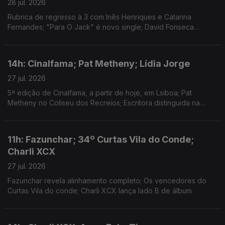
28 jul. 2026
Rubrica de regresso à 3 com Inês Henriques e Catarina
Fernandes; "Para O Jack" é novo single; David Fonseca
reedita álbum de estreia em vinil colorido
14h: Cinalfama; Pat Metheny; Lídia Jorge
27 jul. 2026
5ª edição de Cinalfama, a partir de hoje, em Lsiboa; Pat
Metheny no Coliseu dos Recreios; Escritora distinguida na
Aústria.
11h: Fazunchar; 34º Curtas Vila do Conde;
Charli XCX
27 jul. 2026
Fazunchar revela alinhamento completo; Os vencedores do
Curtas Vila do conde; Charli XCX lança lado B de álbum