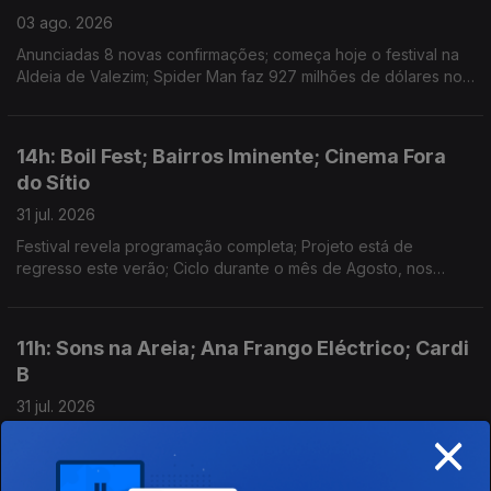
03 ago. 2026
Anunciadas 8 novas confirmações; começa hoje o festival na
Aldeia de Valezim; Spider Man faz 927 milhões de dólares no
primeiro fim-de-semana e a Odisseia conta já com 911 milhões
em 3 semanas
14h: Boil Fest; Bairros Iminente; Cinema Fora
do Sítio
31 jul. 2026
Festival revela programação completa; Projeto está de
regresso este verão; Ciclo durante o mês de Agosto, nos
espaços públicos do Porto.
11h: Sons na Areia; Ana Frango Eléctrico; Cardi
B
31 jul. 2026
×
Festival acontece, hoje e amanhã, na Lourinhã; concerto, hoje,
no Morro Sonoro, em Vila Nova de Gaia; "Ah Ha" é a nova
música de Cardi B.