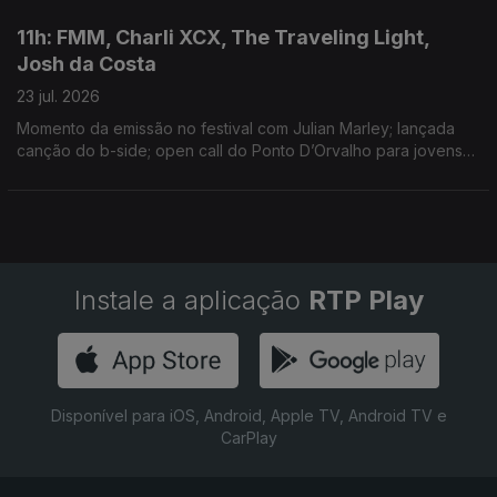
de sempre de discos no Reino Unido
11h: FMM, Charli XCX, The Traveling Light,
Josh da Costa
23 jul. 2026
Momento da emissão no festival com Julian Marley; lançada
canção do b-side; open call do Ponto D’Orvalho para jovens
entre os 15 e 20 anos; novo single: Shireen
Instale a aplicação
RTP Play
Disponível para iOS, Android, Apple TV, Android TV e
CarPlay