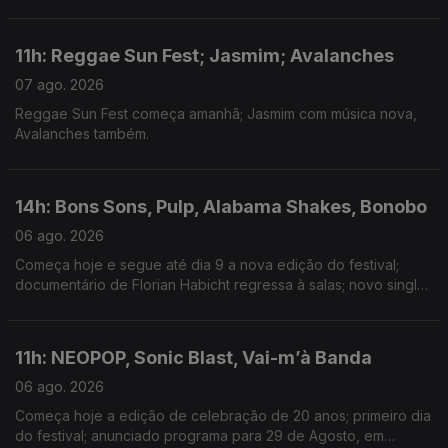
Minogue; nova música de Isak e Armando Teles.
11h: Reggae Sun Fest; Jasmim; Avalanches
07 ago. 2026
Reggae Sun Fest começa amanhã; Jasmim com música nova,
Avalanches também.
14h: Bons Sons, Pulp, Alabama Shakes, Bonobo
06 ago. 2026
Começa hoje e segue até dia 9 a nova edição do festival;
documentário de Florian Habicht regressa à salas; novo single:
Garden; música nova com Joy Crookes
11h: NEOPOP, Sonic Blast, Vai-m’à Banda
06 ago. 2026
Começa hoje a edição de celebração de 20 anos; primeiro dia
do festival; anunciado programa para 29 de Agosto, em