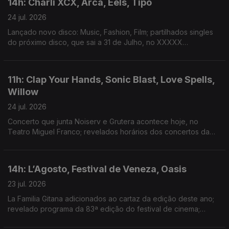
14h: Charli XCX, Arca, Eels, Tipo
24 jul. 2026
Lançado novo disco: Music, Fashion, Film; partilhados singles
do próximo disco, que sai a 31 de Julho, no XXXXX
Livestream; duplo single de avanço do próximo disco; dois
novos singles: “Já Perdeu” e “Homem das Notícias”
11h: Clap Your Hands, Sonic Blast, Love Spells,
Willow
24 jul. 2026
Concerto que junta Noiserv e Grutera acontece hoje, no
Teatro Miguel Franco; revelados horários dos concertos da
14ª edição; lançado disco de estreia: Love Is The Law; novo
disco: The Thread
14h: L’Agosto, Festival de Veneza, Oasis
23 jul. 2026
La Familia Gitana adicionados ao cartaz da edição deste ano;
revelado programa da 83ª edição do festival de cinema;
segundo disco dos Oasis estar no 3º lugar do top de vendas