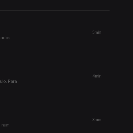
5min
eçados
4min
ulo. Para
3min
r num