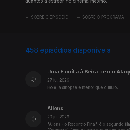
quantos a estrear no cinema mesmo.
SOBRE O EPISÓDIO
SOBRE O PROGRAMA
458
episódios disponíveis
927132
908236
Uma Família à Beira de um Ataq
27 jul. 2026
Hoje, a sinopse é menor que o título.
Aliens
20 jul. 2026
"Aliens - o Recontro Final" é o segundo fi
"Recontro" (uma palavra que nunca ningué