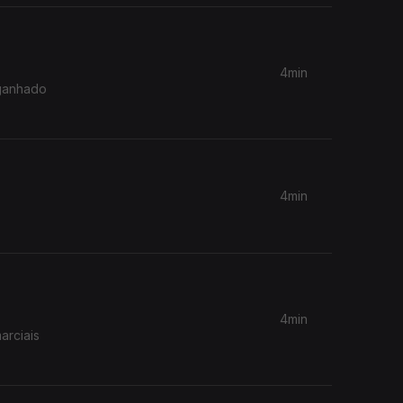
4min
 ganhado
4min
4min
arciais