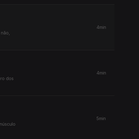
4min
 não,
4min
iro dos
5min
inúsculo