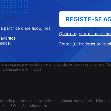
REGISTE-SE A
 hoje 100 anos! Um século! Achava que era mais? Achava que era m
 partir de onde ficou, nos
.
Quero registar-me mais tar
avoritos;
ssoal;
Entrar (utilizadores regista
hy era guitarrista e vocalista de uma banda de acid-jazz chamada "So
, podia até dar em nada)
dorado por todos e os seus filmes agradam toda a família. Mas sab
ristes? Oiça já e saiba quais!