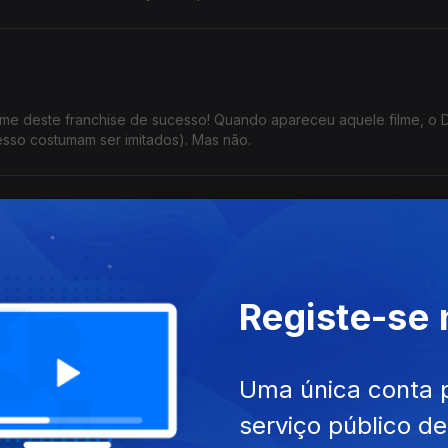
ilme deste franchise de sucesso! Quando apareceu aquele filme, o D
esso costumam ser imitados). Mas não.
he Cable Guy" para falar do artista Jim Carrey, no geral... Mas so
a a próxima, amigo!
Registe-se
Uma única conta 
tamente no mesmo dia há 42 anos? Jogo sujo... Gremlins é claramen
serviço público d
Ghostbusters, só pode.