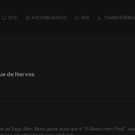
SITE
ACESSIBILIDADES
RSS
TRANSFERÊNCI
ue de Nervos
lme da Saga Alien. Muita gente acha que é "O Reencontro Final", mas 
m usa, escolheram só para confundir.