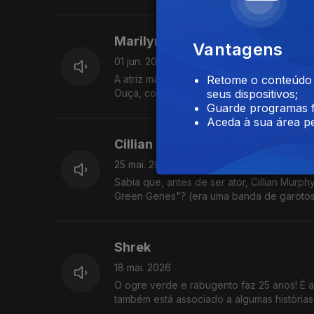
Marilyn Monroe
Vantagens
01 jun. 2026
A atriz mais famosa de sempre nasceu faz
Retome o conteúdo a
Ouça, comente, me segue, compartilha, etc
seus dispositivos;
Guarde programas f
Aceda à sua área pe
Cillian Murphy
25 mai. 2026
Sabia que, antes de ser ator, Cillian Murp
Green Genes"? (era uma banda de garotos
Shrek
18 mai. 2026
O ogre verde e rabugento faz 25 anos! É a
também está associado a algumas histórias t