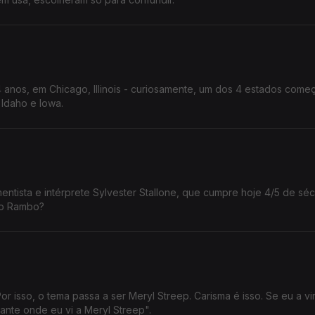
 anos, em Chicago, Illinois - curiosamente, um dos 4 estados com
o Idaho e Iowa.
ntista e intérprete Sylvester Stallone, que cumpre hoje 4/5 de séc
no Rambo?
or isso, o tema passa a ser Meryl Streep. Carisma é isso. Se eu a vi
ante onde eu vi a Meryl Streep".