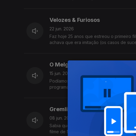
Velozes & Furiosos
22 jun. 2026
Faz hoje 25 anos que estreou o primeiro f
achava que era imitação (os casos de suc
O Melga
15 jun. 2026
Podíamos ter aproveitado os 30 anos de "T
programa fiel aos seus princípios. Fica par
Gremlins & Ghostbusters
08 jun. 2026
Sabia que estes dois filmes estrearam exa
filme de Natal. Foi para lixar a estreia ao 