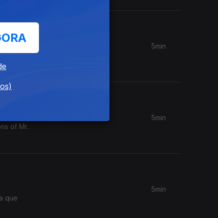
GORA
5min
enos?
de
dos)
5min
ns of Mr.
5min
ia que