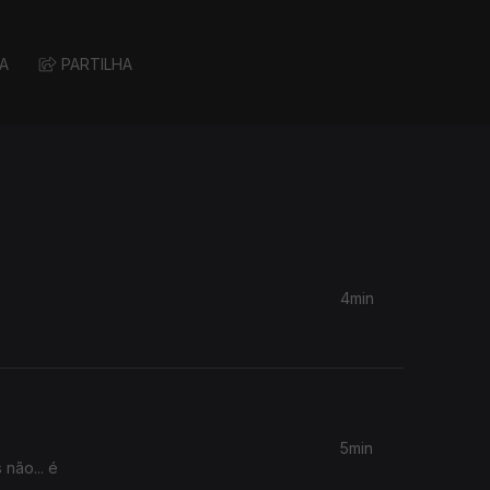
A
PARTILHA
4min
5min
não... é