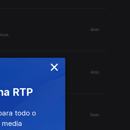
4min
rive,
×
4min
mos um
 na RTP
para todo o
5min
te um
e media