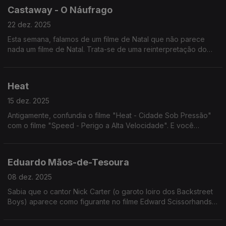
Castaway - O Náufrago
22 dez. 2025
Esta semana, falamos de um filme de Natal que não parece
nada um filme de Natal. Trata-se de uma reinterpretação do
Robinson Crusoe, mas em que o Sexta-Feira é uma cabeça
numa bola.
Heat
15 dez. 2025
Antigamente, confundia o filme "Heat - Cidade Sob Pressão"
com o filme "Speed - Perigo a Alta Velocidade". E você
também, que eu sei. Ouça já e deixe de confundir!
Eduardo Mãos-de-Tesoura
08 dez. 2025
Sabia que o cantor Nick Carter (o garoto loiro dos Backstreet
Boys) aparece como figurante no filme Edward Scissorhands?
Tinha 12 anos, foi antes de entrar para a banda (só entrou com
13)