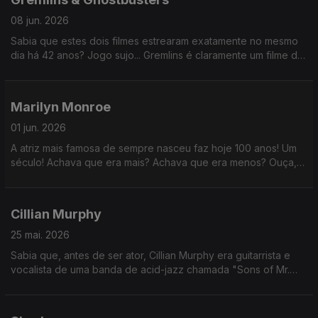
08 jun. 2026
Sabia que estes dois filmes estrearam exatamente no mesmo
dia há 42 anos? Jogo sujo... Gremlins é claramente um filme de
Natal. Foi para lixar a estreia ao Ghostbusters, só pode.
Marilyn Monroe
01 jun. 2026
A atriz mais famosa de sempre nasceu faz hoje 100 anos! Um
século! Achava que era mais? Achava que era menos? Ouça,
comente, me segue, compartilha, etc.
Cillian Murphy
25 mai. 2026
Sabia que, antes de ser ator, Cillian Murphy era guitarrista e
vocalista de uma banda de acid-jazz chamada "Sons of Mr.
Green Genes"? (era uma banda de garotos, podia até dar em
nada)