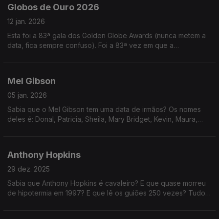
Globos de Ouro 2026
12 jan. 2026
Esta foi a 83ª gala dos Golden Globe Awards (nunca metem a
data, fica sempre confuso). Foi a 83ª vez em que a
Associação de Imprensa Estrangeira de Hollywood atribuiu
prémios nas áreas de cinema e TV.
Mel Gibson
05 jan. 2026
Sabia que o Mel Gibson tem uma data de irmãos? Os nomes
deles é: Donal, Patricia, Sheila, Mary Bridget, Kevin, Maura,
Daniel, Cristopher, Anne, Andrew (todos Gibson, também).
Anthony Hopkins
29 dez. 2025
Sabia que Anthony Hopkins é cavaleiro? E que quase morreu
de hipotermia em 1997? E que lê os guiões 250 vezes? Tudo
assuntos NÂO abordados neste episódio... porque há muitos
mais!