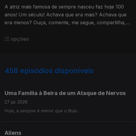
A atriz mais famosa de sempre nasceu faz hoje 100
anos! Um século! Achava que era mais? Achava que
era menos? Ouça, comente, me segue, compartilha,
etc.
opções
458
episódios disponíveis
927132
908236
891091
Uma Família à Beira de um Ataque de Nervos
27 jul. 2026
Hoje, a sinopse é menor que o título.
Aliens