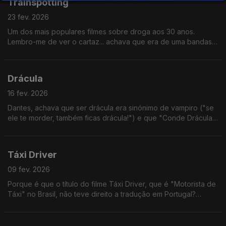
Trainspotting
23 fev. 2026
Um dos mais populares filmes sobre droga aos 30 anos.
Lembro-me de ver o cartaz... achava que era de uma bandas
de Brit Pop. E até faz algum sentido, se formos bem a ver.
Drácula
16 fev. 2026
Dantes, achava que ser drácula era sinónimo de vampiro ("se
ele te morder, também ficas drácula!") e que "Conde Drácula"
era tipo um chefe dos dráculas. Mas não - Drácula é um
vampiro específico.
Táxi Driver
09 fev. 2026
Porque é que o título do filme Táxi Driver, que é "Motorista de
Táxi" no Brasil, não teve direito a tradução em Portugal?
Porque é que não ficou "O Taxista"? Não faz sentido. Alguém
sabe?