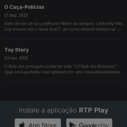
O Caça-Polícias
01 dez. 2025
Além de ser um dos melhores filmes de sempre, o Beverly Hills
Cop trouxe-nos o tema Axel F, um ícone musical intemporal -
recentemente popularizado pelo boneco Crazy Frog!
Toy Story
24 nov. 2025
O título em português podia ter sido "O Filme dos Bonecos"
(que seria perfeito) mas optaram por uma coisa absolutamente
genérica como "Toy Story: Os Rivais". Enfim.
Instale a aplicação
RTP Play