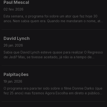
Paul Mescal
02 fev. 2026
Esta semana, o programa foi sobre um ator que faz hoje 30
anos. Nem sabia quem era. Quando me mandaram o nome, até
imaginei o Pedro Pascal. Mas não - é um ator assim mais
garoto.
David Lynch
26 jan. 2026
Sabia que David Lynch esteve quase para realizar O Regresso
de Jedi? Mas, se tivesse aceitado, já não ia a tempo de
realizar o Dune (e nunca teríamos aquela cena com o Sting de
cueca...)
Palpitações
19 jan. 2026
O programa era para ter sido sobre o filme Donnie Darko (que
fez 25 anos) mas fizemos Agora Escolha em direto e público
foi soberano: ganhou um excelente filme com o ator Kevin
Bacon.