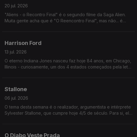
20 jul. 2026
"Aliens - o Recontro Final" é o segundo filme da Saga Alien.
Muita gente acha que é "O Reencontro Final", mas não... é
"Recontro" (uma palavra que nunca ninguém usa, escolheram
só para confundir.
Harrison Ford
13 jul. 2026
O eterno Indiana Jones nasceu faz hoje 84 anos, em Chicago,
Illinois - curiosamente, um dos 4 estados começados pela letra
i, tal como Indiana. Os outros são Idaho e Iowa.
Stallone
06 jul. 2026
O tema desta semana é o realizador, argumentista e intérprete
Sylvester Stallone, que cumpre hoje 4/5 de século. Para si, ele
é quem? O eterno Rocky ou o eterno Rambo?
O Diabo Veste Prada