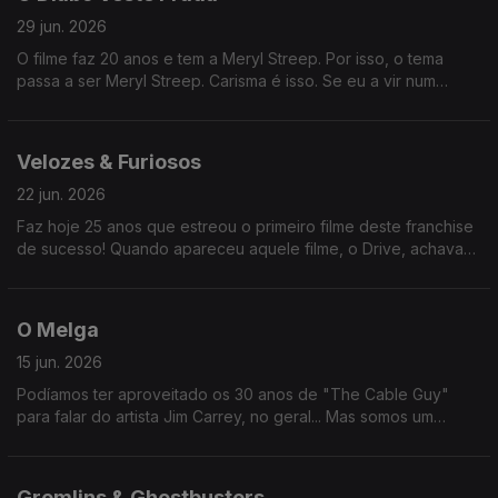
29 jun. 2026
O filme faz 20 anos e tem a Meryl Streep. Por isso, o tema
passa a ser Meryl Streep. Carisma é isso. Se eu a vir num
restaurante, também passa a ser "o restaurante onde eu vi a
Meryl Streep".
Velozes & Furiosos
22 jun. 2026
Faz hoje 25 anos que estreou o primeiro filme deste franchise
de sucesso! Quando apareceu aquele filme, o Drive, achava
que era imitação (os casos de sucesso costumam ser
imitados). Mas não.
O Melga
15 jun. 2026
Podíamos ter aproveitado os 30 anos de "The Cable Guy"
para falar do artista Jim Carrey, no geral... Mas somos um
programa fiel aos seus princípios. Fica para a próxima, amigo!
Gremlins & Ghostbusters