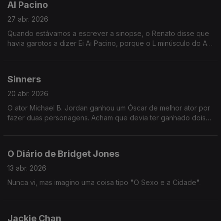
Al Pacino
27 abr. 2026
Quando estávamos a escrever a sinopse, o Renato disse que
havia garotos a dizer Ei Ai Pacino, porque o L minúsculo do Al
parede um I maiúsculo. Não percebi se era verdade ou
piadola dele.
Sinners
20 abr. 2026
O ator Michael B. Jordan ganhou um Óscar de melhor ator por
fazer duas personagens. Acham que devia ter ganhado dois?
Ou duas metades? Porquê? Justifique a sua resposta.
O Diário de Bridget Jones
13 abr. 2026
Nunca vi, mas imagino uma coisa tipo "O Sexo e a Cidade".
Jackie Chan