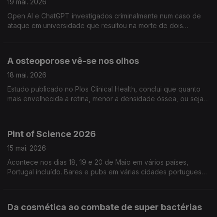
19 mai. 2026
Open AI e ChatGPT investigados criminalmente num caso de
ataque em universidade que resultou na morte de dois
estudantes. Não é a primeira vez que este tipo de alegações
são investigadas
A osteoporose vê-se nos olhos
18 mai. 2026
Estudo publicado no Plos Clinical Health, conclui que quanto
mais envelhecida a retina, menor a densidade óssea, ou seja,
maior o risco de osteoporose
Pint of Science 2026
15 mai. 2026
Acontece nos dias 18, 19 e 20 de Maio em vários países,
Portugal incluído. Bares e pubs em várias cidades portuguesas
vão acolher este evento. Informações em pintofscience.pt
Da cosmética ao combate de super bactérias