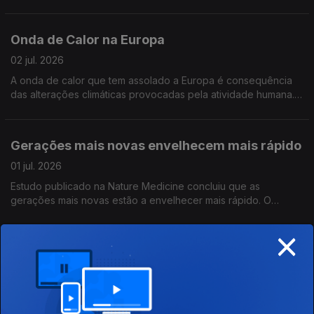
anticorpos,, mas são considerados duvidosos porque o
cientistas foi também cobaia.
Onda de Calor na Europa
02 jul. 2026
A onda de calor que tem assolado a Europa é consequência
das alterações climáticas provocadas pela atividade humana.
Conclusão de um estudo da World Weather Attribution
Gerações mais novas envelhecem mais rápido
01 jul. 2026
Estudo publicado na Nature Medicine concluiu que as
gerações mais novas estão a envelhecer mais rápido. O
envelhecimento sistémico aumenta o risco de cancro em 8%
×
A Caixa Negra da Terra
30 jun. 2026
Organização australiana Rouser Lab quer construir uma Caixa
Negra da Terra na Tasmania antes do final do ano. O monólito,