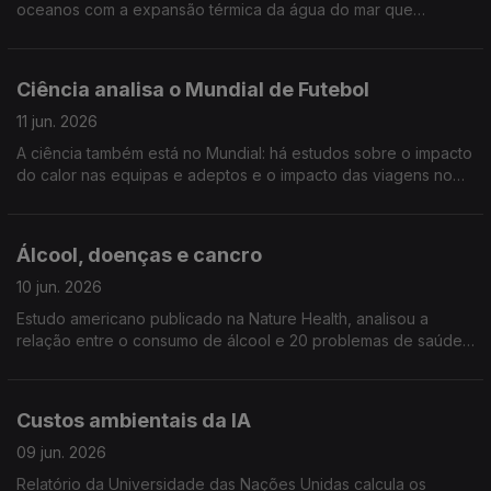
oceanos com a expansão térmica da água do mar que
acontece com o calor. Na Nature Climate Change, Portugal
está como um paises que corre maiores riscos
Ciência analisa o Mundial de Futebol
11 jun. 2026
A ciência também está no Mundial: há estudos sobre o impacto
do calor nas equipas e adeptos e o impacto das viagens no
clima, análise de aguas residuais para prevenir doenças e
todo o tipo de metricas de desempenho ...
Álcool, doenças e cancro
10 jun. 2026
Estudo americano publicado na Nature Health, analisou a
relação entre o consumo de álcool e 20 problemas de saúde,
encontrou relação directa com todos, especialmente com 10
tipos de cancro
Custos ambientais da IA
09 jun. 2026
Relatório da Universidade das Nações Unidas calcula os