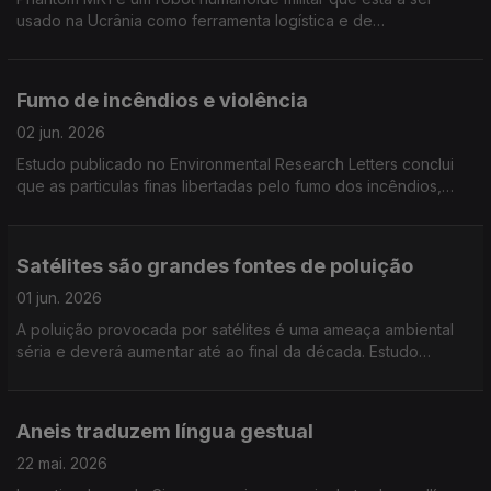
usado na Ucrânia como ferramenta logística e de
reconhecimento. É uma criação da Foundation Future
Industries, cujo consultor é Eric Trump, filho de Donald Trump
Fumo de incêndios e violência
02 jun. 2026
Estudo publicado no Environmental Research Letters conclui
que as particulas finas libertadas pelo fumo dos incêndios,
podem tornar as pessoas mais violentas mesmo em locais
longe dos incêndios
Satélites são grandes fontes de poluição
01 jun. 2026
A poluição provocada por satélites é uma ameaça ambiental
séria e deverá aumentar até ao final da década. Estudo
publicado no Earth's Future
Aneis traduzem língua gestual
22 mai. 2026