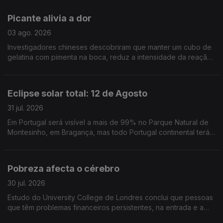
requisitos
Picante alivia a dor
03 ago. 2026
Investigadores chineses descobriram que manter um cubo de
gelatina com pimenta na boca, reduz a intensidade da reação
das pessoas ao calor na pele. Publicado no Physiology &
Behavior
Eclipse solar total: 12 de Agosto
31 jul. 2026
Em Portugal será visível a mais de 99% no Parque Natural de
Montesinho, em Bragança, mas todo Portugal continental terá
(in)visibilidade superior a 90%. Nas ilhas, 74% (Açores) e 77%
(Madeira)
Pobreza afecta o cérebro
30 jul. 2026
Estudo do University College de Londres conclui que pessoas
que têm problemas financeiros persistentes, na entrada e a
meio da idade adulta, têm pior saúde cerebral mais tarde na