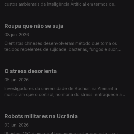
custos ambientais da Inteligência Artificial em termos de
electricidade, emissões de carbono, água e ocupação de
território
Roupa que não se suja
08 jun. 2026
Cientistas chineses desenvolveram método que torna os
tecidos repelentes de sujidade, bactérias, fungos e suor,
evitando assim grandes consumos de água e energia em
lavagens. Publicado na Nature Communications Chemistry
O stress desorienta
05 jun. 2026
Investigadores da universidade de Bochum na Alemanha
mostraram que o cortisol, hormona do stress, enfraquece a
actividade das células grelha no cérebro, responsáveis pela
nossa orientação no espaço
Robots militares na Ucrânia
03 jun. 2026
Phantom MK1 é um robot humanoide militar que está a ser