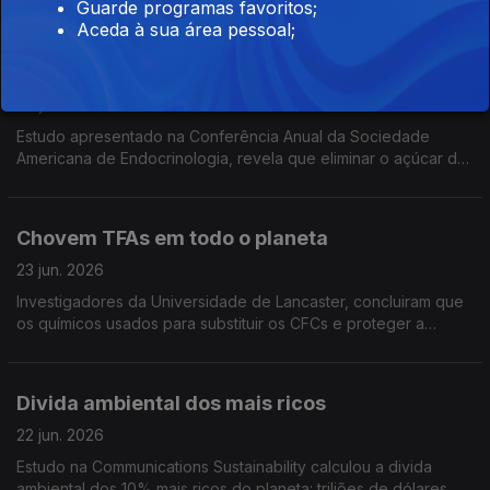
Guarde programas favoritos;
textos. Elias Thorne não existe mas a IA parece obcecada com
Aceda à sua área pessoal;
ele
Dietas sem açúcar não são recomendáveis
24 jun. 2026
Estudo apresentado na Conferência Anual da Sociedade
Americana de Endocrinologia, revela que eliminar o açúcar da
alimentação afecta a saúde intestinal e metabólica,
aumentando risco de doenças
Chovem TFAs em todo o planeta
23 jun. 2026
Investigadores da Universidade de Lancaster, concluiram que
os químicos usados para substituir os CFCs e proteger a
camada de ozono, criaram outro grave problema de poluição:
os TFAs
Divida ambiental dos mais ricos
22 jun. 2026
Estudo na Communications Sustainability calculou a divida
ambiental dos 10% mais ricos do planeta: triliões de dólares