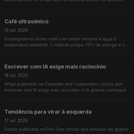
que, se pagos, poderiam ajudar a combater as alterações
climáticas e proteger a biodiversidade
Café ultrasónico
19 jun. 2026
Investigadores fazem café com ondas sonoras e àgua á
temperatura ambiente. O método poupa 75% de energia e o
resultado não desagradou a quem provou. Estudo publicado
no Food engeneering
Escrever com IA exige mais raciocínio
18 jun. 2026
Artigo publicado na Computer and Composition conclui que
escrever com IA exige mais raciocínio. A IA apenas consegue
escrever o básico, ideia, opinião, revisão e controle de
qualidade são responsabilidade humana
Tendência para virar à esquerda
17 jun. 2026
Estudo publicado na Plos One conclui que pessoas em grupos