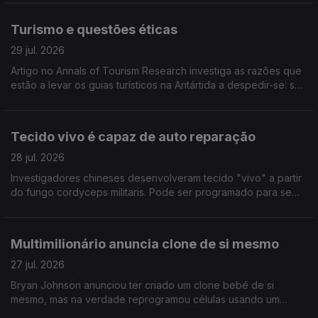
vida, inluindo maior atrofia do cérebro.
Turismo e questões éticas
29 jul. 2026
Artigo no Annals of Tourism Research investiga as razões que
estão a levar os guias turísticos na Antártida a despedir-se: são
sobretudo questões éticas relacionadas com o ambiente que
motivam a decisão
Tecido vivo é capaz de auto reparação
28 jul. 2026
Investigadores chineses desenvolveram tecido "vivo" a partir
do fungo cordyceps militaris. Pode ser programado para se
auto reparar, resistir à agua e sujidade e ter protecção UV.
Publicado na Science Advances
Multimilionário anuncia clone de si mesmo
27 jul. 2026
Bryan Johnson anunciou ter criado um clone bebé de si
mesmo, mas na verdade reprogramou células usando um
técnica que ganhou o Nobel da Medicina em 2012. A ideia é