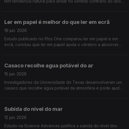
têm tendência natural para andar no sentido contrário ao dos
ponteiros do relógio. Este comportamento é individual, não
depende da interacção com os outros
Ler em papel é melhor do que ler em ecrã
16 jun. 2026
Estudo publicado no Plos One comparou ler em papel e em
ecrã, concluiu que ler em papel ajuda o cérebro a absorver
mais e relacionar melhor os detalhes da história
Casaco recolhe agua potável do ar
15 jun. 2026
Investigadores da Universidade do Texas desenvolveram um
casaco que recolhe água potável da atmosfera e pode ajudar
a resolver o problema da escassez de água em várias partes
do mundo
Subida do nível do mar
12 jun. 2026
Estudo na Science Advances justifica a subida do nivel dos