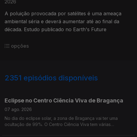
2026
A poluição provocada por satélites é uma ameaça
ambiental séria e deverá aumentar até ao final da
década. Estudo publicado no Earth's Future
opções
2351
episódios disponíveis
944101
937841
933550
928271
Eclipse no Centro Ciência Viva de Bragança
07 ago. 2026
No dia do eclipse solar, a zona de Bragança vai ter uma
ocultação de 99%. O Centro Ciência Viva tem várias
actividades programadas que começam alguns dias antes.
Depois do eclipse há chuva de Perseidas