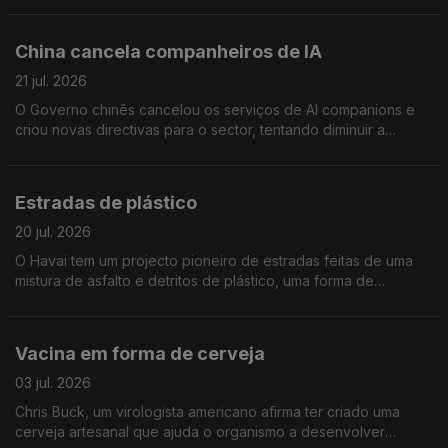
Nature Astronomy
China cancela companheiros de IA
21 jul. 2026
O Governo chinês cancelou os serviços de AI companions e
criou novas directivas para o sector, tentando diminuir a
dependência, solidão e sofrimento dos utilizadores
Estradas de plástico
20 jul. 2026
O Havai tem um projecto pioneiro de estradas feitas de uma
mistura de asfalto e detritos de plástico, uma forma de
minimizar o grave problema de poluição marinha e lixo turístico
que afecta a ilha
Vacina em forma de cerveja
03 jul. 2026
Chris Buck, um virologista americano afirma ter criado uma
cerveja artesanal que ajuda o organismo a desenvolver