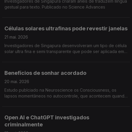
Investigadores de Singapura criaram aneis de traduzem llíngua
gestual para texto. Publicado no Science Advances
Células solares ultrafinas pode revestir janelas
21 mai. 2026
Investigadores de Singapura desenvolveram um tipo de célula
solar ultra fina e semi transparente que pode ser aplicada em
edifícios, veículo, roupa e óculos, sem mudar a sua aparência.
Publicado no ACS Energy Letters
Benefícios de sonhar acordado
20 mai. 2026
Estudo publciado na Neuroscience os Consciousness, os
lapsos momentâneos no autocontrole, que acontecem quando
a nossa mente divaga, criam um estado mental único que
favorece a aprendizagem de rotinas automáticas
Open AI e ChatGPT investigados
criminalmente