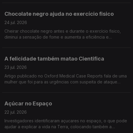
retardar o envelhecimento
Chocolate negro ajuda no exercício fisico
24 jul. 2026
Cheirar chocolate negro antes e durante o exercício fisico,
diminui a sensação de fome e aumenta a eficiência e
resistência. Artigo publicado no Frontiers in Psychology
A felicidade também matao Cientifica
23 jul. 2026
Artigo publicado no Oxford Medical Case Reports fala de uma
mulher que foi para as urgências com suspeita de ataque
cardáaco mas estava "apenas" demasiado feliz.
Açúcar no Espaço
22 jul. 2026
Investigadores identificaram açucares no espaço, o que pode
ajudar a explicar a vida na Terra, colocando também a
hipótese de existir mais vida na galáxia. Artigo publicado na