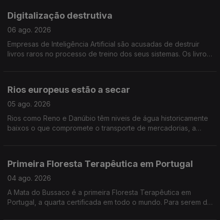
Digitalização destrutiva
06 ago. 2026
Empresas de Inteligência Artificial são acusadas de destruir
livros raros no processo de treino dos seus sistemas. Os livros
serão cortados, as páginas separadas e digitalizadas para
"ensinar" a IA, e depois descartadas
Rios europeus estão a secar
05 ago. 2026
Rios como Reno e Danúbio têm niveis de água historicamente
baixos o que compromete o transporte de mercadorias, a
produção industrial e energética, a vida selvagem e o
abastecimento de água às populações.
Primeira Floresta Terapêutica em Portugal
04 ago. 2026
A Mata do Bussaco é a primeira Floresta Terapêutica em
Portugal, a quarta certificada em todo o mundo. Para serem de
facto terapêuticas, as florestas devem cumprir alguns