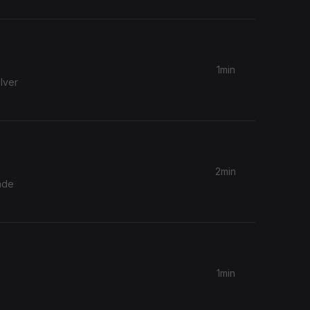
1min
lver
2min
ade
1min