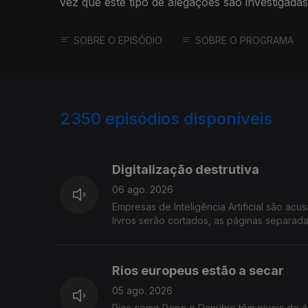
vez que este tipo de alegações são investigadas
SOBRE O EPISÓDIO
SOBRE O PROGRAMA
2350
episódios disponíveis
944079
937303
Digitalização destrutiva
06 ago. 2026
Empresas de Inteligência Artificial são acu
livros serão cortados, as páginas separada
Rios europeus estão a secar
05 ago. 2026
Rios como Reno e Danúbio têm niveis de á