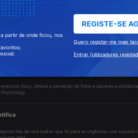
e e ter protecção UV. Publicado na Science Advances
REGISTE-SE A
de si mesmo
 partir de onde ficou, nos
one bebé de si mesmo, mas na verdade reprogramou células usando
Quero registar-me mais tar
m 2012. A ideia é retardar o envelhecimento
avoritos;
ssoal;
Entrar (utilizadores regista
cio fisico
exercício fisico, diminui a sensação de fome e aumenta a eficiênci
in Psychology
tifica
eports fala de uma mulher que foi para as urgências com suspeita 
siado feliz.