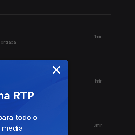
1min
 entrada
×
1min
espedir-
 na RTP
para todo o
2min
e media
mado para