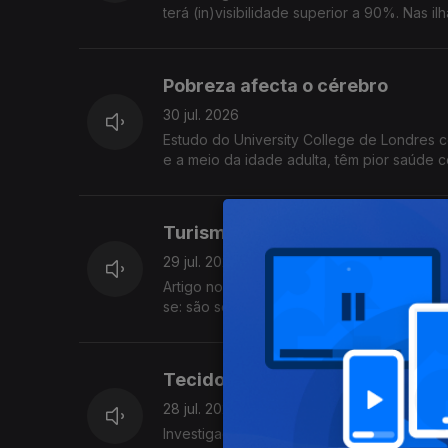
terá (in)visibilidade superior a 90%. Nas 
Pobreza afecta o cérebro
30 jul. 2026
Estudo do University College de Londres c
e a meio da idade adulta, têm pior saúde ce
Turismo e questões éticas
29 jul. 2026
Artigo no Annals of Tourism Research invest
se: são sobretudo questões éticas relaci
Tecido vivo é capaz de auto re
28 jul. 2026
Investigadores chineses desenvolveram tec