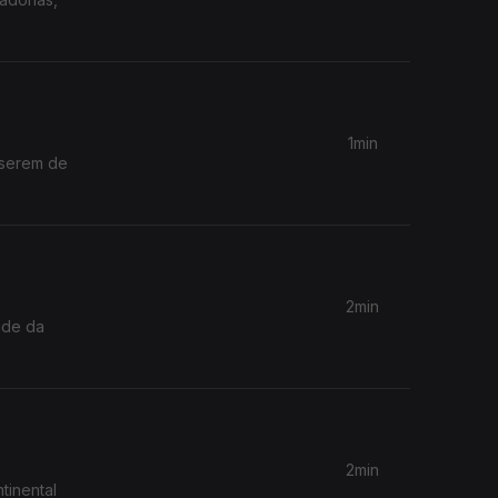
1min
 serem de
2min
ade da
2min
tinental