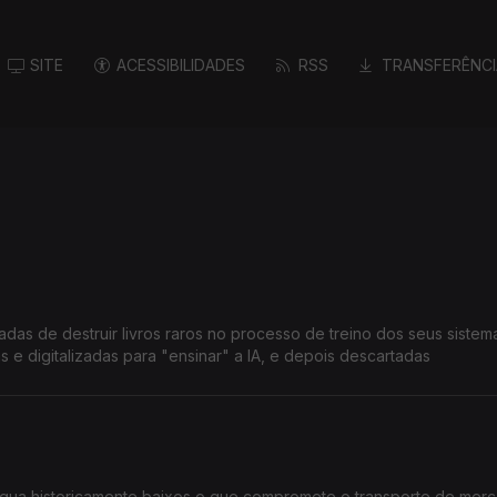
SITE
ACESSIBILIDADES
RSS
TRANSFERÊNCI
sadas de destruir livros raros no processo de treino dos seus sistem
s e digitalizadas para "ensinar" a IA, e depois descartadas
gua historicamente baixos o que compromete o transporte de merc