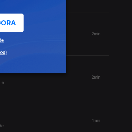
GORA
2min
 um
de
dos)
2min
a e
1min
de