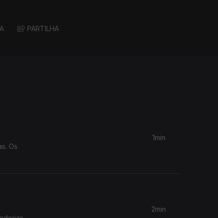
A
PARTILHA
1min
as. Os
2min
adorias,