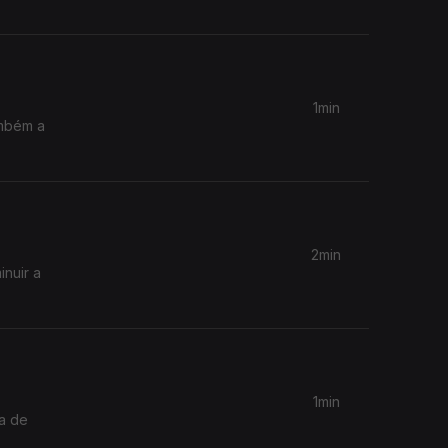
1min
ambém a
2min
inuir a
1min
ma de