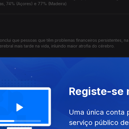
ilhas, 74% (Açores) e 77% (Madeira)
onclui que pessoas que têm problemas financeiros persistentes, na
rebral mais tarde na vida, inluindo maior atrofia do cérebro.
iga as razões que estão a levar os guias turísticos na Antártida a d
Registe-se
onadas com o ambiente que motivam a decisão
paração
Uma única conta 
serviço público d
ido "vivo" a partir do fungo cordyceps militaris. Pode ser progra