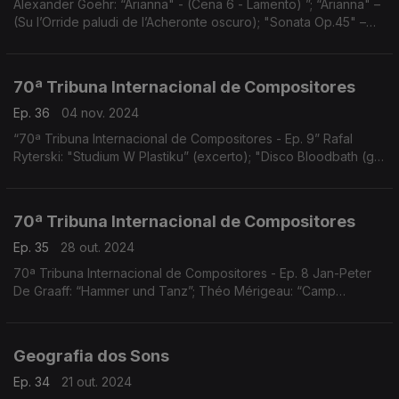
Alexander Goehr: “Arianna" - (Cena 6 - Lamento) ”; “Arianna" –
(Su l’Orride paludi de l’Acheronte oscuro); "Sonata Op.45" –
(3º andamento, Allegro vivo); "Since Brass, nor Stone”; e
"When Adam Fell, Op.89
70ª Tribuna Internacional de Compositores
Ep. 36
04 nov. 2024
“70ª Tribuna Internacional de Compositores - Ep. 9” Rafal
Ryterski: "Studium W Plastiku” (excerto); "Disco Bloodbath (got
to be real)”; e “Totentanz"
70ª Tribuna Internacional de Compositores
Ep. 35
28 out. 2024
70ª Tribuna Internacional de Compositores - Ep. 8 Jan-Peter
De Graaff: “Hammer und Tanz”; Théo Mérigeau: “Camp
Concerto”; Thomas Van Dun: “Rocailles de l’après vie…” e
“Anxiety Attack + Shower”; Nuno Lobo: “Hypothermia"
Geografia dos Sons
Ep. 34
21 out. 2024