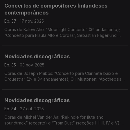
Concertos de compositores finlandeses
contemporâneos
Ep. 37
17 nov. 2025
Obras de Kalevi Aho: ”Moonlight Concerto” (3º andamento);
“Concerto para Flauta Alto e Cordas”; Sebastian Fagerlund:
“Arcantio"
Novidades discográficas
Ep. 35
03 nov. 2025
Obras de Joseph Phibbs: “Concerto para Clarinete baixo e
Orquestra” (2º e 3º andamentos); Olli Mustonen: “Apotheosis -
in memoriam Pablo Casals”; Dobrinka Tabakova: “Organum
Light”; ...
Novidades discográficas
Ep. 34
27 out. 2025
Obras de Michel Van der Aa: “Rekindle for flute and
soundtrack” (excerto) e “From Dust” (secções I. II. III. IV e V);
Chiyoko Szlavnics: “Oracles - Listening spaces I”; Bent