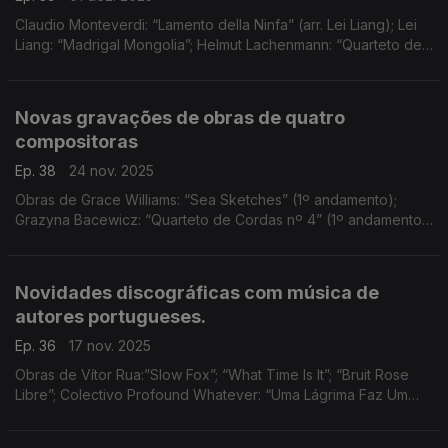
Claudio Monteverdi: “Lamento della Ninfa” (arr. Lei Liang); Lei
Liang: “Madrigal Mongolia”; Helmut Lachenmann: “Quarteto de
Cordas nº 3 - Grido"
Novas gravações de obras de quatro
compositoras
Ep. 38
24 nov. 2025
Obras de Grace Williams: “Sea Sketches” (1º andamento);
Grazyna Bacewicz: “Quarteto de Cordas nº 4” (1º andamento);
Henriëtte Bosmans: “Concert Piece for Violin and Orchestra”
(1º andamento); ...
Novidades discográficas com música de
autores portugueses.
Ep. 36
17 nov. 2025
Obras de Vítor Rua:”Slow Fox”; “What Time Is It”; “Bruit Rose
Libre”; Colectivo Profound Whatever: “Uma Lágrima Faz Um
Rio”; “Montículos”; “Soluço”; Rúben Dias: “Ser-se Núvem” (3º
andamento); e Hugo Vasco Reis: “Imago I"