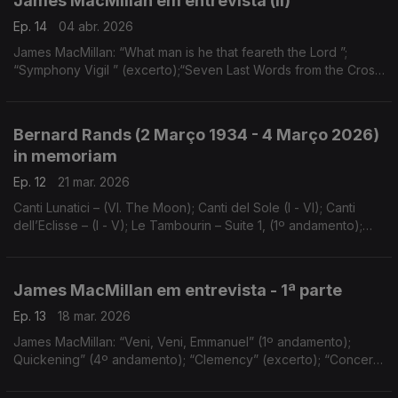
James MacMillan em entrevista (II)
Ep. 14
04 abr. 2026
James MacMillan: “What man is he that feareth the Lord ”;
“Symphony Vigil ” (excerto);“Seven Last Words from the Cross
” (1º andamento); “A Morte de Óscar” (excerto);
...
Bernard Rands (2 Março 1934 - 4 Março 2026)
in memoriam
Ep. 12
21 mar. 2026
Canti Lunatici – (VI. The Moon); Canti del Sole (I - VI); Canti
dell’Eclisse – (I - V); Le Tambourin – Suite 1, (1º andamento);
Cello Concerto (1º andamento); Danza Petrificada
James MacMillan em entrevista - 1ª parte
Ep. 13
18 mar. 2026
James MacMillan: “Veni, Veni, Emmanuel” (1º andamento);
Quickening” (4º andamento); “Clemency” (excerto); “Concerto
para Violoncelo” (2º andamento); “Concerto para Trombone”
(excerto); “A Scotch Bestiary” (excerto); ...