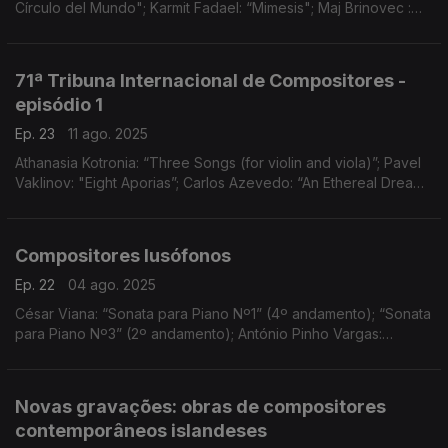
Círculo del Mundo"; Karmit Fadael: “Mimesis"; Maj Brinovec :
"Odradek Variations for String Quartet"
71ª Tribuna Internacional de Compositores -
episódio 1
Ep. 23
11 ago. 2025
Athanasia Kotronia: “Three Songs (for violin and viola)”; Pavel
Vaklinov: "Eight Aporias”; Carlos Azevedo: “An Ethereal Dream”;
João Caldas: “Esta Montanha Já Foi Fogo”; Mariana Dionísio:
“Retratos Mitológicos"
Compositores lusófonos
Ep. 22
04 ago. 2025
César Viana: “Sonata para Piano Nº1” (4º andamento); “Sonata
para Piano Nº3” (2º andamento); António Pinho Vargas:
“Oscuro”; Estevão Chissano: “Xuma”; Francisco Fontes:
“Fragmentos de Vida” (andamentos I, II, III)
Novas gravações: obras de compositores
contemporâneos islandeses