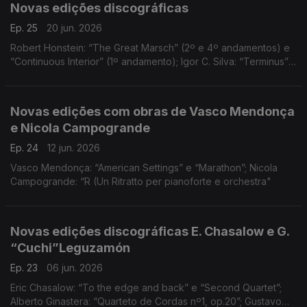
Novas edições discográficas
Ep. 25
20 jun. 2026
Robert Honstein: “The Great Marsch” (2º e 4º andamentos) e
“Continuous Interior” (1º andamento); Igor C. Silva: “Terminus”;
Daniel Moreira “Noctis Lumina”; Magnus Granberg: “Aus der
nacht, von den Wehen” (excerto)
Novas edições com obras de Vasco Mendonça
e Nicola Campogrande
Ep. 24
12 jun. 2026
Vasco Mendonça: “American Settings” e “Marathon”; Nicola
Campogrande: “R (Un Ritratto per pianoforte e orchestra"
Novas edições discográficas E. Chasalow e G.
“Cuchi”Leguzamón
Ep. 23
06 jun. 2026
Eric Chasalow: “To the edge and back” e “Second Quartet”;
Alberto Ginastera: “Quarteto de Cordas nº1, op.20”; Gustavo