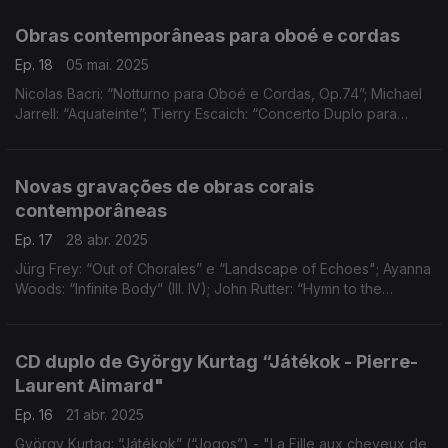
Obras contemporâneas para oboé e cordas
Ep. 18
05 mai. 2025
Nicolas Bacri: “Notturno para Oboé e Cordas, Op.74”; Michael
Jarrell: “Aquateinte”; Tierry Escaich: “Concerto Duplo para
Oboé, Violino e Orquestra”.
Novas gravações de obras corais
contemporâneas
Ep. 17
28 abr. 2025
Jürg Frey: “Out of Chorales” e “Landscape of Echoes"; Ayanna
Woods: “Infinite Body” (III. IV); John Rutter: “Hymn to the
Creator of Light”; Joanna Marsh: “Evening Prayer
CD duplo de György Kurtag “Játékok - Pierre-
Laurent Aimard"
Ep. 16
21 abr. 2025
György Kurtag: “Játékok” (“Jogos”) - "La Fille aux cheveux de