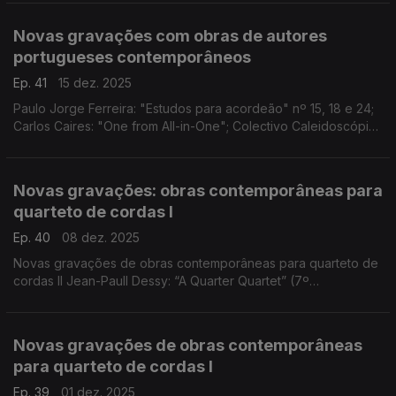
“The breathing of the World”; ...
Novas gravações com obras de autores
portugueses contemporâneos
Ep. 41
15 dez. 2025
Paulo Jorge Ferreira: "Estudos para acordeão" nº 15, 18 e 24;
Carlos Caires: "One from All-in-One"; Colectivo Caleidoscópio:
“A persistência da memória” e “O sopro suspenso”; Mariana
Vieira: “Quarteto de Cordas nº1”; ...
Novas gravações: obras contemporâneas para
quarteto de cordas I
Ep. 40
08 dez. 2025
Novas gravações de obras contemporâneas para quarteto de
cordas II Jean-Paull Dessy: “A Quarter Quartet” (7º
andamento) e “Tuor Qua Tour”; Daniel Strong Godfrey:
“Ricordanza-Speranza”; e Clara Kim: “Stations (palimpses
Novas gravações de obras contemporâneas
para quarteto de cordas I
Ep. 39
01 dez. 2025