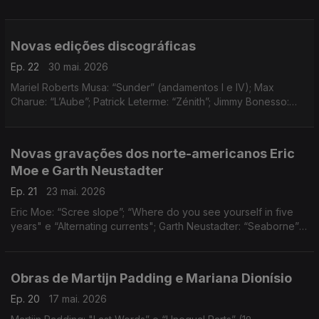
“Cuchi” Leguzamón: “Zamba de la viuda” e “Chacarera del
zorrito"
Novas edições discográficas
Ep. 22
30 mai. 2026
Mariel Roberts Musa: “Sunder” (andamentos I e IV); Max
Charue: “L’Aube”; Patrick Leterme: “Zénith”; Jimmy Bonesso:
“Pinkas (Heure Dorée)”; Eric Chasalow: “The Wings That Bear
the Night Away” e “String Sextet” (3º andamento)
Novas gravações dos norte-americanos Eric
Moe e Garth Neustadter
Ep. 21
23 mai. 2026
Eric Moe: “Scree slope”; “Where do you see yourself in five
years" e “Alternating currents"; Garth Neustadter: “Seaborne”
(1º e 2º andamentos
Obras de Martijn Padding e Mariana Dionísio
Ep. 20
17 mai. 2026