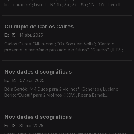
lin - enragée"; Livro I – Nº 1b ; 3a ; 3b ; 9a ; 17a ; 17b; Livro II –
Nº 2 ; 4 ; 5 ; 28 ; 29 ; 43; Livro III – Nº 1 ; 2 ; 4 ; 25 ; 26 ; 30 ; 31 ;
39; ...
CD duplo de Carlos Caires
Ep. 15
14 abr. 2025
Carlos Caires: “All-in-one”; “Os Sons em Volta”; “Canto o
presente, e também o passado e o futuro”; “Quattro” (III. IV);
“Instante”; e “Uníssono"
Novidades discográficas
Ep. 14
07 abr. 2025
Béla Bartók: "44 Duos para 2 violinos" (Scherzo); Luciano
Berio: “Duetti” para 2 violinos (I-XIV); Reena Esmail:
“Sandhiprakash”; Caroline Shaw: “Boris Kerner”; Apolline
Jesupret: “Bleu”; e Emily Hall: “You Sail to the S
Novidades discográficas
Ep. 13
31 mar. 2025