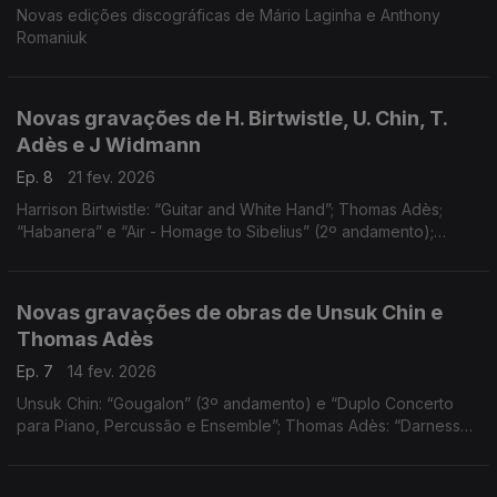
Novas edições discográficas de Mário Laginha e Anthony
Romaniuk
Novas gravações de H. Birtwistle, U. Chin, T.
Adès e J Widmann
Ep. 8
21 fev. 2026
Harrison Birtwistle: “Guitar and White Hand”; Thomas Adès;
“Habanera” e “Air - Homage to Sibelius” (2º andamento);
Unsuk Chin: “Grafitti” (1º andamento); Jörg Widmann: “Quarteto
de Cordas nº 6 ”Estudo sobre Beethoven"
Novas gravações de obras de Unsuk Chin e
Thomas Adès
Ep. 7
14 fev. 2026
Unsuk Chin: “Gougalon” (3º andamento) e “Duplo Concerto
para Piano, Percussão e Ensemble”; Thomas Adès: “Darnesse
Visible” e “Forgotten Dances