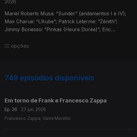
2026
Mariel Roberts Musa: “Sunder” (andamentos I e IV);
Max Charue: “L’Aube”; Patrick Leterme: “Zénith”;
Jimmy Bonesso: “Pinkas (Heure Dorée)”; Eric
Chasalow: “The Wings That Bear the Night Away” e
“String Sextet” (3º andamento)
opções
749
episódios disponíveis
921507
902925
884406
850759
831721
813163
792948
776301
Em torno de Frank e Francesco Zappa
Ep. 26
27 jun. 2026
Francesco Zappa; Vanni Moretto