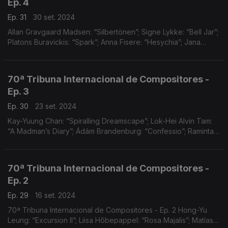
Ep. 4
Ep. 31
30 set. 2024
Allan Gravgaard Madsen: “Silbertönen”; Signe Lykke: “Bell Jar”;
Platons Buravickis: “Spark”; Anna Fisere: “Hesychia”; Jana
Vörösová: "T?i Sirény"
70ª Tribuna Internacional de Compositores -
Ep. 3
Ep. 30
23 set. 2024
Kay-Yuung Chan: “Spiralling Dreamscape”; Lok-Hei Alvin Tam:
“A Madman’s Diary”; Ádám Brandenburg: “Confessio”; Raminta
Serksnyté: “This too shall pass”; Annija Anna Zarina: “Say only a
word”; Chris Hung: “In Memoriam II
70ª Tribuna Internacional de Compositores -
Ep. 2
Ep. 29
16 set. 2024
70ª Tribuna Internacional de Compositores - Ep. 2 Hong-Yu
Leung: “Excursion II”; Liisa Hõbepappel: “Rosa Majalis”; Matías