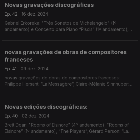
Novas gravações discográficas
Ep. 42
16 dez. 2024
Gabriel Erkoreka: "Três Sonetos de Michelangelo" (1º
andamento) e Concerto para Piano “Piscis” (1º andamento);
Kenneth Hesketh: “Hände”; Thomasz Skweres: "Über das
farbige Licht der Doppelsterne…”; Louis Andriessen: "Pro
novas gravações de obras de compositores
franceses
Ep. 41
09 dez. 2024
novas gravações de obras de compositores franceses:
Philippe Hersant: “La Messagère”; Claire-Mélanie Sinnhuber:
“La Dame d’Onze Heures”; Thierry Pécou: “En Songe”; Marc-
André Dalbavie: “Ligne de Fuite”; ...
Novas edições discográficas:
Ep. 40
02 dez. 2024
Brett Dean: "Rooms of Elsinore” (4º andamento), "Rooms of
Elsinore” (1º andamento), “The Players”; Gérard Person: “La
Fugitive”; Magnus Lindberg: “Viola Concerto” (1º andamento)