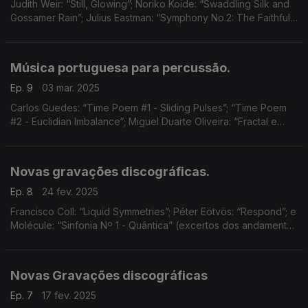
Judith Weir: “Still, Glowing”; Noriko Koide: “Swaddling Silk and
Gossamer Rain”; Julius Eastman: “Symphony No.2: The Faithful
Friend: The Lover Friend’s Love for the Beloved"; ...
Música portuguesa para percussão.
Ep. 9
03 mar. 2025
Carlos Guedes: “Time Poem #1 - Sliding Pulses”; “Time Poem
#2 - Euclidian Imbalance“; Miguel Duarte Oliveira: “Fractal e
Coda”; e Pedro Lima: “Fake Nature makes Me Cry"
Novas gravações discográficas.
Ep. 8
24 fev. 2025
Francisco Coll: “Liquid Symmetries”; Péter Eötvös: “Respond”; e
Molécule: “Sinfonia Nº 1 - Quântica” (excertos dos andamentos
I, II e IV)
Novas Gravações discográficas
Ep. 7
17 fev. 2025