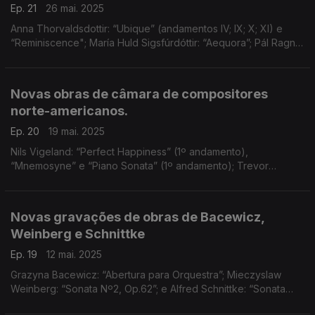
Ep. 21
26 mai. 2025
Anna Thorvaldsdottir: “Ubique” (andamentos IV; IX; X; XI) e
“Reminiscence"; María Huld Sigsfúrdóttir: “Aequora”; Pál Ragnar
Pálsson: “Notre Dame” (Nº1 e Nº2); Daníel Bjarnasson: “First
Escape"
Novas obras de câmara de compositores
norte-americanos.
Ep. 20
19 mai. 2025
Nils Vigeland: “Perfect Happiness” (1º andamento),
“Mnemosyne” e “Piano Sonata” (1º andamento); Trevor
Weston: “Images” (2º andamento, “Lumen”) e “A.N.S.”; e
Richard Festinger: “Hidden Spring"
Novas gravações de obras de Bacewicz,
Weinberg e Schnittke
Ep. 19
12 mai. 2025
Grazyna Bacewicz: “Abertura para Orquestra”; Mieczyslaw
Weinberg: “Sonata Nº2, Op.62”; e Alfred Schnittke: “Sonata
para Violoncelo e Piano"