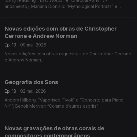
Martijn Padding: "Last Words” e “Unequal Parts” (1º
andamento); Mariana Dionísio: “Mythological Portraits” e
“Caleidoscópio"
Novas edições com obras de Christopher
Cerrone e Andrew Norman
Ep. 19
09 mai. 2026
Novas edições com obras orquestrais de Christopher Cerrone
e Andrew Norman
Christopher Cerrone: “The Year of Silence”; Andrew Norman:
“Split"
Geografia dos Sons
Ep. 18
02 mai. 2026
Anders Hillborg: “Vaporised Tivoli” e “Concerto para Piano
Nº1”; Benoît Mernier: “Comme d’autres esprits"
Novas gravações de obras corais de
compositores contemporâneos