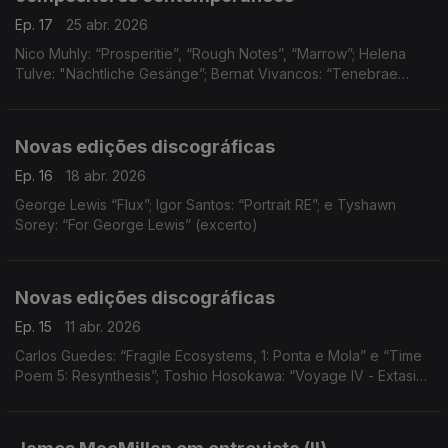
Ep. 17
25 abr. 2026
Nico Muhly: “Prosperitie”, “Rough Notes”, “Marrow”; Helena
Tulve: "Nächtliche Gesänge”; Bernat Vivancos: “Tenebrae
factae sunt”, “Amicus Meus”; e Kaija Saariaho: “Kesäpäivä” (5º
andamento)
Novas edições discográficas
Ep. 16
18 abr. 2026
George Lewis “Flux”; Igor Santos: “Portrait RE”; e Tyshawn
Sorey: “For George Lewis” (excerto)
Novas edições discográficas
Ep. 15
11 abr. 2026
Carlos Guedes: “Fragile Ecosystems, 1: Ponta e Mola” e “Time
Poem 5: Resynthesis”; Toshio Hosokawa: “Voyage IV - Extasis”;
Gabriel Erkoreka: “Tomba del Tuffatore"