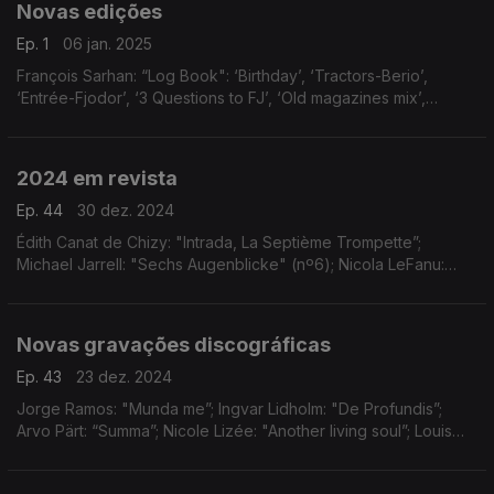
Novas edições
Ep. 1
06 jan. 2025
François Sarhan: “Log Book": ‘Birthday’, ‘Tractors-Berio’,
‘Entrée-Fjodor’, ‘3 Questions to FJ’, ‘Old magazines mix’,
‘Rhythms’, ‘Little girl’, ‘Washing machine’ e ‘Lilou'; Pierre
Joudlowski: “24 Loops”; e Yannis Kyria
2024 em revista
Ep. 44
30 dez. 2024
Édith Canat de Chizy: "Intrada, La Septième Trompette”;
Michael Jarrell: "Sechs Augenblicke" (nº6); Nicola LeFanu:
"Piano Trio" (excerto); Poul Ruders: "Piano Trio" (2º
andamento, Slow Motion); ...
Novas gravações discográficas
Ep. 43
23 dez. 2024
Jorge Ramos: "Munda me”; Ingvar Lidholm: "De Profundis”;
Arvo Pärt: “Summa”; Nicole Lizée: "Another living soul”; Louis
Andriessen: “Sweet” (excerto), “May” (2ª Parte) ...