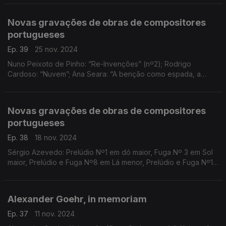
Novas gravações de obras de compositores
portugueses
Ep. 39
25 nov. 2024
Nuno Peixoto de Pinho: “Re-Invenções” (nº2); Rodrigo
Cardoso: “Nuvem”; Ana Seara: “A benção como espada, a
espada como benção”; Carlos Lopes: “C_gull”; Carlos Azevedo:
“Drone Variations”; ...
Novas gravações de obras de compositores
portugueses
Ep. 38
18 nov. 2024
Sérgio Azevedo: Prelúdio Nº1 em dó maior, Fuga Nº 3 em Sol
maior, Prelúdio e Fuga Nº8 em Lá menor, Prelúdio e Fuga Nº19
em Mib maior, Prelúdio e Fuga Nº24 em Fá menor; ...
Alexander Goehr, in memoriam
Ep. 37
11 nov. 2024