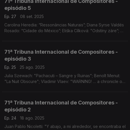
71ª Tribuna Internacional de Compositores -
episódio 5
Ep. 27
08 set. 2025
Carolina Heredia: “Ressonâncias Naturais”; Diana Syrse Valdés
Rosado: “Cidade do México”; Eliška Cílková: "Odstíny záre”; e
Zaneta Rydzewska: “Fogo"
71ª Tribuna Internacional de Compositores -
episódio 3
Ep. 25
25 ago. 2025
Julia Szewach: "Pachacuti – Sangre y Ruinas"; Benoît Menut:
"La Nuit Obscure"; Vladimir Vlaev: "WARNING! … a chronicle of
now…"
71ª Tribuna Internacional de Compositores -
episódio 2
Ep. 24
18 ago. 2025
Juan Pablo Nicoletti: "Y abajo, a mi alrededor, se encontraba el