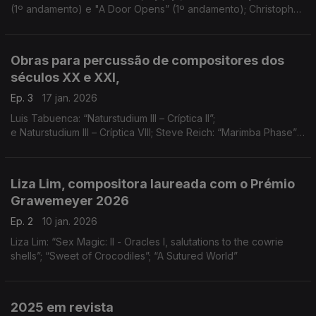
(1º andamento) e "A Door Opens” (1º andamento); Christopher
Stark: “Fire Ecologies” (4º, 5º e 6º andamentos)
Obras para percussão de compositores dos
séculos XX e XXI,
Ep. 3
17 jan. 2026
Luis Tabuenca: “Naturstudium III – Críptica II”;
e Naturstudium III – Críptica VIII; Steve Reich: “Marimba Phase”;
Iannis Xenakis: “Okho”
Liza Lim, compositora laureada com o Prémio
Grawemeyer 2026
Ep. 2
10 jan. 2026
Liza Lim: “Sex Magic: II - Oracles I, salutations to the cowrie
shells”; “Sweet of Crocodiles”; “A Sutured World”
2025 em revista