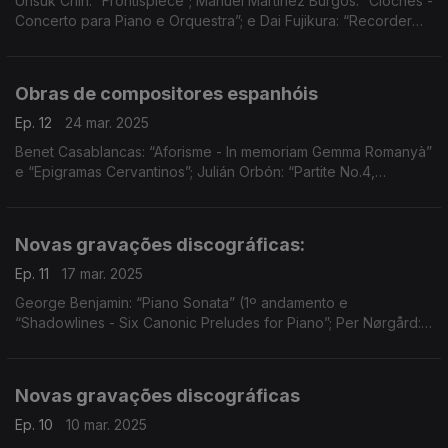
Unsuk Chin: “Frontispiece”; Manuel Martínez Burgos: “Cloches -
Concerto para Piano e Orquestra”; e Dai Fujikura: “Recorder
Concerto”.
Obras de compositores espanhóis
Ep. 12
24 mar. 2025
Benet Casablancas: “Aforisme - In memoriam Gemma Romanyà”
e “Epigramas Cervantinos”; Julián Orbón: “Partite No.4,
Symphonic Movement for Piano and Orchestra”; e Bernat
Vivancos: “U”.
Novas gravações discográficas:
Ep. 11
17 mar. 2025
George Benjamin: “Piano Sonata” (1º andamento e
“Shadowlines - Six Canonic Preludes for Piano”; Per Nørgård:
“Three Nocturnal Movements” (1º andamento); e Sebastian
Fagerlund: “Arcantio - Concerto para Contrabaixo e Orqu
Novas gravações discográficas
Ep. 10
10 mar. 2025