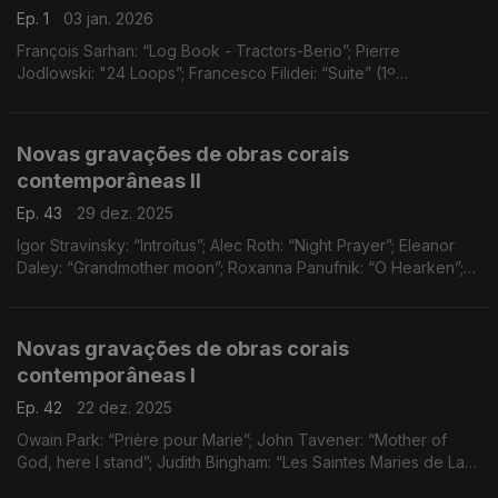
Ep. 1
03 jan. 2026
François Sarhan: “Log Book - Tractors-Berio”; Pierre
Jodlowski: "24 Loops”; Francesco Filidei: “Suite” (1º
andamento); Judith Weir: “Still, Glowing”; Molécule: “Sinfonia
nº1, Quântica (3º andamento, secções I e II); ...
Novas gravações de obras corais
contemporâneas II
Ep. 43
29 dez. 2025
Igor Stravinsky: “Introitus”; Alec Roth: “Night Prayer”; Eleanor
Daley: “Grandmother moon”; Roxanna Panufnik: “O Hearken”;
Owain Park: “Sommernacht”; Andrew Smith: “Katarsis”; Ivan
Moody: “Canticum Canticorum I”; ...
Novas gravações de obras corais
contemporâneas I
Ep. 42
22 dez. 2025
Owain Park: “Prière pour Marie”; John Tavener: “Mother of
God, here I stand”; Judith Bingham: “Les Saintes Maries de La
Mer”; Ingvar Lidholm: “…a riveder le stelle”; Anders Hillborg: