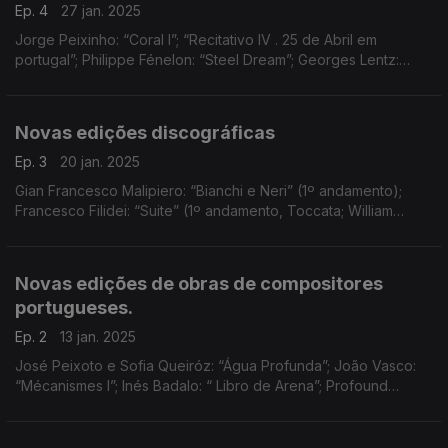
Ep. 4
27 jan. 2025
Jorge Peixinho: “Coral I”; “Recitativo IV . 25 de Abril em
portugal”; Philippe Fénelon: “Steel Dream”; Georges Lentz:
“String Quartet(s)” (3ª secção)
Novas edições discográficas
Ep. 3
20 jan. 2025
Gian Francesco Malipiero: “Bianchi e Neri” (1º andamento);
Francesco Filidei: “Suite” (1º andamento, Toccata; William
David Cooper: “Idée Fixe”; Baptiste Trotignon: “Ces Messieurs”
(Francis e Maurice); Nico Muhly: “Wedge
Novas edições de obras de compositores
portugueses.
Ep. 2
13 jan. 2025
José Peixoto e Sofia Queiróz: “Água Profunda”; João Vasco:
“Mécanismes I”; Inés Badalo: “ Libro de Arena”; Profound
Whatever Collective: “To Seemingly Infinite Depths”; ...