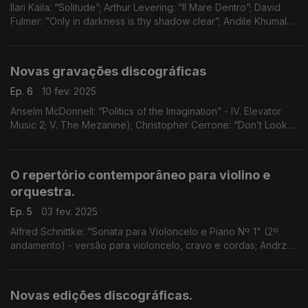
Ilari Kaila: “Solitude”; Arthur Levering: “Il Mare Dentro”; David
Fulmer: “Only in darkness is thy shadow clear”; Andile Khumalo:
“The Broken Mirrors of Time”; Amy Brandon:
“Intermountainous”; ...
Novas gravações discográficas
Ep. 6
10 fev. 2025
Anselm McDonnell: “Politics of the Imagination” - IV. Elevator
Music 2; V. The Mezanine); Christopher Cerrone: “Don’t Look
Down”; Simon Thacker: “Songs From The Roma” (Jolta); ...
O repertório contemporâneo para violino e
orquestra.
Ep. 5
03 fev. 2025
Alfred Schnittke: “Sonata para Violoncelo e Piano Nº 1" (2º
andamento) - versão para violoncelo, cravo e cordas; Andrzej
Panufnik: “Concerto para Violino e Cordas” (3º andamento); ...
Novas edições discográficas.