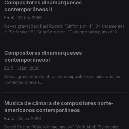
Compositores dinamarqueses
contemporâneos II
Ep. 6
07 fev. 2026
Novas gravações: Paul Ruders: “Sinfonia nº 4” (3º andamento)
e “Sinfonia nº6"; Bent Sørensen: “Concerto para piano nº3 -
La sera estatica”; Karsten Fundal: “Concerto para Viola”
(excerto)
Compositores dinamarqueses
contemporâneos I
Ep. 5
31 jan. 2026
Novas gravações de obras de compositores dinamarqueses
contemporâneos I
Bent Sørensen: “12 Nocturnos” - nº1, 4, 5, 6, 11, 12; Søren Nils
Eichberg: “Charybdis”; Ralph Towner: “I’ll sing to you” e “Two
poets"
Música de câmara de compositores norte-
americanos contemporâneos
Ep. 4
24 jan. 2026
Daniel Pesca: “Walk with me, my joy”; Mark Abel: “Symbiotica”