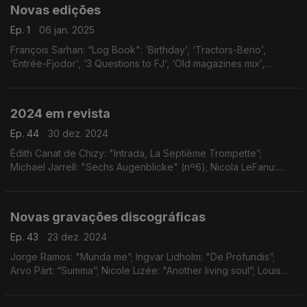
Novas edições
Ep. 1
06 jan. 2025
François Sarhan: “Log Book": ‘Birthday’, ‘Tractors-Berio’,
‘Entrée-Fjodor’, ‘3 Questions to FJ’, ‘Old magazines mix’,
‘Rhythms’, ‘Little girl’, ‘Washing machine’ e ‘Lilou'; Pierre
Joudlowski: “24 Loops”; e Yannis Kyria
2024 em revista
Ep. 44
30 dez. 2024
Édith Canat de Chizy: "Intrada, La Septième Trompette”;
Michael Jarrell: "Sechs Augenblicke" (nº6); Nicola LeFanu:
"Piano Trio" (excerto); Poul Ruders: "Piano Trio" (2º
andamento, Slow Motion); ...
Novas gravações discográficas
Ep. 43
23 dez. 2024
Jorge Ramos: "Munda me”; Ingvar Lidholm: "De Profundis”;
Arvo Pärt: “Summa”; Nicole Lizée: "Another living soul”; Louis
Andriessen: “Sweet” (excerto), “May” (2ª Parte) ...