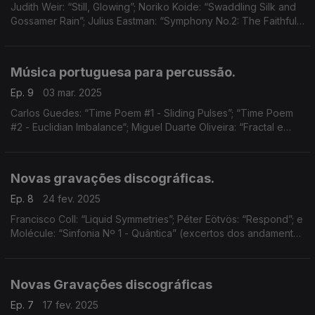
Judith Weir: “Still, Glowing”; Noriko Koide: “Swaddling Silk and
Gossamer Rain”; Julius Eastman: “Symphony No.2: The Faithful
Friend: The Lover Friend’s Love for the Beloved"; ...
Música portuguesa para percussão.
Ep. 9
03 mar. 2025
Carlos Guedes: “Time Poem #1 - Sliding Pulses”; “Time Poem
#2 - Euclidian Imbalance“; Miguel Duarte Oliveira: “Fractal e
Coda”; e Pedro Lima: “Fake Nature makes Me Cry"
Novas gravações discográficas.
Ep. 8
24 fev. 2025
Francisco Coll: “Liquid Symmetries”; Péter Eötvös: “Respond”; e
Molécule: “Sinfonia Nº 1 - Quântica” (excertos dos andamentos
I, II e IV)
Novas Gravações discográficas
Ep. 7
17 fev. 2025