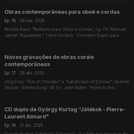
Obras contemporâneas para oboé e cordas
Ep. 18
05 mai. 2025
Nicolas Bacri: “Notturno para Oboé e Cordas, Op.74”; Michael
Jarrell: “Aquateinte”; Tierry Escaich: “Concerto Duplo para
Oboé, Violino e Orquestra”.
Novas gravações de obras corais
contemporâneas
Ep. 17
28 abr. 2025
Jürg Frey: “Out of Chorales” e “Landscape of Echoes"; Ayanna
Woods: “Infinite Body” (III. IV); John Rutter: “Hymn to the
Creator of Light”; Joanna Marsh: “Evening Prayer
CD duplo de György Kurtag “Játékok - Pierre-
Laurent Aimard"
Ep. 16
21 abr. 2025
György Kurtag: “Játékok” (“Jogos”) - "La Fille aux cheveux de