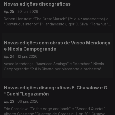
Novas edições discográficas
Ep. 25
20 jun. 2026
Robert Honstein: “The Great Marsch” (2º e 4º andamentos) e
“Continuous Interior” (1º andamento); Igor C. Silva: “Terminus”;
Daniel Moreira “Noctis Lumina”; Magnus Granberg: “Aus der
nacht, von den Wehen” (excerto)
Novas edições com obras de Vasco Mendonça
e Nicola Campogrande
Ep. 24
12 jun. 2026
Vasco Mendonça: “American Settings” e “Marathon”; Nicola
Campogrande: “R (Un Ritratto per pianoforte e orchestra"
Novas edições discográficas E. Chasalow e G.
“Cuchi”Leguzamón
Ep. 23
06 jun. 2026
Eric Chasalow: “To the edge and back” e “Second Quartet”;
Alberto Ginastera: “Quarteto de Cordas nº1, op.20”; Gustavo