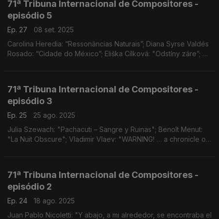
71ª Tribuna Internacional de Compositores -
episódio 5
Ep. 27
08 set. 2025
Carolina Heredia: “Ressonâncias Naturais”; Diana Syrse Valdés
Rosado: “Cidade do México”; Eliška Cílková: "Odstíny záre”; e
Zaneta Rydzewska: “Fogo"
71ª Tribuna Internacional de Compositores -
episódio 3
Ep. 25
25 ago. 2025
Julia Szewach: "Pachacuti – Sangre y Ruinas"; Benoît Menut:
"La Nuit Obscure"; Vladimir Vlaev: "WARNING! … a chronicle of
now…"
71ª Tribuna Internacional de Compositores -
episódio 2
Ep. 24
18 ago. 2025
Juan Pablo Nicoletti: "Y abajo, a mi alrededor, se encontraba el