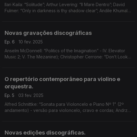
Ilari Kaila: “Solitude”; Arthur Levering: “Il Mare Dentro”; David
Fulmer: “Only in darkness is thy shadow clear”; Andile Khumalo:
“The Broken Mirrors of Time”; Amy Brandon:
“Intermountainous”; ...
Novas gravações discográficas
Ep. 6
10 fev. 2025
Anselm McDonnell: “Politics of the Imagination” - IV. Elevator
Music 2; V. The Mezanine); Christopher Cerrone: “Don’t Look
Down”; Simon Thacker: “Songs From The Roma” (Jolta); ...
O repertório contemporâneo para violino e
orquestra.
Ep. 5
03 fev. 2025
Alfred Schnittke: “Sonata para Violoncelo e Piano Nº 1" (2º
andamento) - versão para violoncelo, cravo e cordas; Andrzej
Panufnik: “Concerto para Violino e Cordas” (3º andamento); ...
Novas edições discográficas.