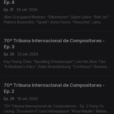
Ep. 4
Ep. 31
30 set. 2024
Allan Gravgaard Madsen: “Silbertönen”; Signe Lykke: “Bell Jar”;
Platons Buravickis: “Spark”; Anna Fisere: “Hesychia”; Jana
Vörösová: "T?i Sirény"
70ª Tribuna Internacional de Compositores -
Ep. 3
Ep. 30
23 set. 2024
Kay-Yuung Chan: “Spiralling Dreamscape”; Lok-Hei Alvin Tam:
“A Madman’s Diary”; Ádám Brandenburg: “Confessio”; Raminta
Serksnyté: “This too shall pass”; Annija Anna Zarina: “Say only a
word”; Chris Hung: “In Memoriam II
70ª Tribuna Internacional de Compositores -
Ep. 2
Ep. 29
16 set. 2024
70ª Tribuna Internacional de Compositores - Ep. 2 Hong-Yu
Leung: “Excursion II”; Liisa Hõbepappel: “Rosa Majalis”; Matías