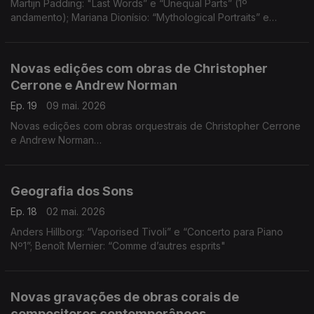
Martijn Padding: "Last Words” e “Unequal Parts” (1º
andamento); Mariana Dionísio: “Mythological Portraits” e
“Caleidoscópio"
Novas edições com obras de Christopher
Cerrone e Andrew Norman
Ep. 19
09 mai. 2026
Novas edições com obras orquestrais de Christopher Cerrone
e Andrew Norman
Christopher Cerrone: “The Year of Silence”; Andrew Norman:
“Split"
Geografia dos Sons
Ep. 18
02 mai. 2026
Anders Hillborg: “Vaporised Tivoli” e “Concerto para Piano
Nº1”; Benoît Mernier: “Comme d’autres esprits"
Novas gravações de obras corais de
compositores contemporâneos