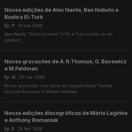
(excerto); “A Scotch Bestiary” (excerto); ...
Novas edições de Alex Nante, Ben Nobuto e
Bushra El-Turk
Ep. 11
14 mar. 2026
Alex Nante: “Ocho Escenas” (nº5) e “Las noches de las
piedras”;
Ben Nobuto: “Hope Spiral”;
Bushra El-Turk: “Three Tributes"
Novas gravações de A. R.Thomas, G. Bacewicz
e M.Feldman
Ep. 10
07 mar. 2026
Novas gravações com obras de Augusta Read Thomas,
Grazyna Bacewicz e Morton Feldman
Novas edições discográficas de Mário Laginha
e Anthony Romaniuk
Ep. 9
28 fev. 2026