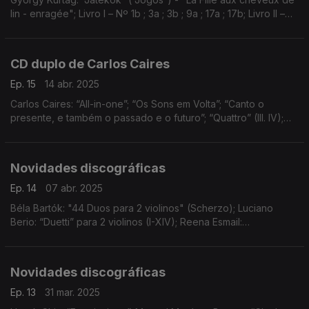
lin - enragée"; Livro I – Nº 1b ; 3a ; 3b ; 9a ; 17a ; 17b; Livro II –
Nº 2 ; 4 ; 5 ; 28 ; 29 ; 43; Livro III – Nº 1 ; 2 ; 4 ; 25 ; 26 ; 30 ; 31 ;
39; ...
CD duplo de Carlos Caires
Ep. 15
14 abr. 2025
Carlos Caires: “All-in-one”; “Os Sons em Volta”; “Canto o
presente, e também o passado e o futuro”; “Quattro” (III. IV);
“Instante”; e “Uníssono"
Novidades discográficas
Ep. 14
07 abr. 2025
Béla Bartók: "44 Duos para 2 violinos" (Scherzo); Luciano
Berio: “Duetti” para 2 violinos (I-XIV); Reena Esmail:
“Sandhiprakash”; Caroline Shaw: “Boris Kerner”; Apolline
Jesupret: “Bleu”; e Emily Hall: “You Sail to the S
Novidades discográficas
Ep. 13
31 mar. 2025