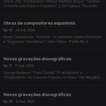
Unsuk Chin: “Frontispiece”; Manuel Martínez Burgos: “Cloches -
Concerto para Piano e Orquestra”; e Dai Fujikura: “Recorder
Concerto”.
Obras de compositores espanhóis
Ep. 12
24 mar. 2025
Benet Casablancas: “Aforisme - In memoriam Gemma Romanyà”
e “Epigramas Cervantinos”; Julián Orbón: “Partite No.4,
Symphonic Movement for Piano and Orchestra”; e Bernat
Vivancos: “U”.
Novas gravações discográficas:
Ep. 11
17 mar. 2025
George Benjamin: “Piano Sonata” (1º andamento e
“Shadowlines - Six Canonic Preludes for Piano”; Per Nørgård:
“Three Nocturnal Movements” (1º andamento); e Sebastian
Fagerlund: “Arcantio - Concerto para Contrabaixo e Orqu
Novas gravações discográficas
Ep. 10
10 mar. 2025