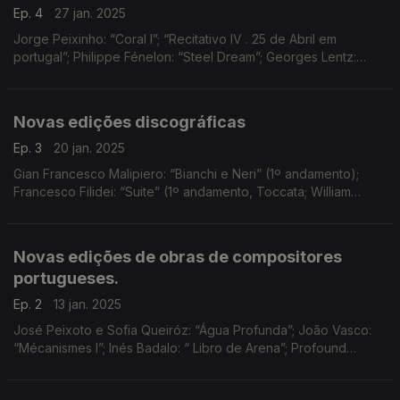
Ep. 4
27 jan. 2025
Jorge Peixinho: “Coral I”; “Recitativo IV . 25 de Abril em
portugal”; Philippe Fénelon: “Steel Dream”; Georges Lentz:
“String Quartet(s)” (3ª secção)
Novas edições discográficas
Ep. 3
20 jan. 2025
Gian Francesco Malipiero: “Bianchi e Neri” (1º andamento);
Francesco Filidei: “Suite” (1º andamento, Toccata; William
David Cooper: “Idée Fixe”; Baptiste Trotignon: “Ces Messieurs”
(Francis e Maurice); Nico Muhly: “Wedge
Novas edições de obras de compositores
portugueses.
Ep. 2
13 jan. 2025
José Peixoto e Sofia Queiróz: “Água Profunda”; João Vasco:
“Mécanismes I”; Inés Badalo: “ Libro de Arena”; Profound
Whatever Collective: “To Seemingly Infinite Depths”; ...