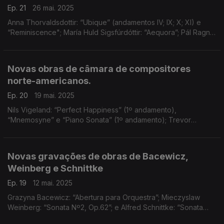
Ep. 21
26 mai. 2025
Anna Thorvaldsdottir: “Ubique” (andamentos IV; IX; X; XI) e
“Reminiscence"; María Huld Sigsfúrdóttir: “Aequora”; Pál Ragnar
Pálsson: “Notre Dame” (Nº1 e Nº2); Daníel Bjarnasson: “First
Escape"
Novas obras de câmara de compositores
norte-americanos.
Ep. 20
19 mai. 2025
Nils Vigeland: “Perfect Happiness” (1º andamento),
“Mnemosyne” e “Piano Sonata” (1º andamento); Trevor
Weston: “Images” (2º andamento, “Lumen”) e “A.N.S.”; e
Richard Festinger: “Hidden Spring"
Novas gravações de obras de Bacewicz,
Weinberg e Schnittke
Ep. 19
12 mai. 2025
Grazyna Bacewicz: “Abertura para Orquestra”; Mieczyslaw
Weinberg: “Sonata Nº2, Op.62”; e Alfred Schnittke: “Sonata
para Violoncelo e Piano"