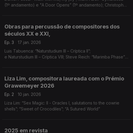
(1º andamento) e "A Door Opens” (1º andamento); Christopher
Stark: “Fire Ecologies” (4º, 5º e 6º andamentos)
Obras para percussão de compositores dos
séculos XX e XXI,
Ep. 3
17 jan. 2026
Luis Tabuenca: “Naturstudium III – Críptica II”;
e Naturstudium III – Críptica VIII; Steve Reich: “Marimba Phase”;
Iannis Xenakis: “Okho”
Liza Lim, compositora laureada com o Prémio
Grawemeyer 2026
Ep. 2
10 jan. 2026
Liza Lim: “Sex Magic: II - Oracles I, salutations to the cowrie
shells”; “Sweet of Crocodiles”; “A Sutured World”
2025 em revista