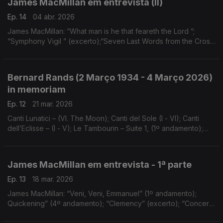
James MacMillan em entrevista (II)
Ep. 14
04 abr. 2026
James MacMillan: “What man is he that feareth the Lord ”;
“Symphony Vigil ” (excerto);“Seven Last Words from the Cross
” (1º andamento); “A Morte de Óscar” (excerto);
...
Bernard Rands (2 Março 1934 - 4 Março 2026)
in memoriam
Ep. 12
21 mar. 2026
Canti Lunatici – (VI. The Moon); Canti del Sole (I - VI); Canti
dell’Eclisse – (I - V); Le Tambourin – Suite 1, (1º andamento);
Cello Concerto (1º andamento); Danza Petrificada
James MacMillan em entrevista - 1ª parte
Ep. 13
18 mar. 2026
James MacMillan: “Veni, Veni, Emmanuel” (1º andamento);
Quickening” (4º andamento); “Clemency” (excerto); “Concerto
para Violoncelo” (2º andamento); “Concerto para Trombone”