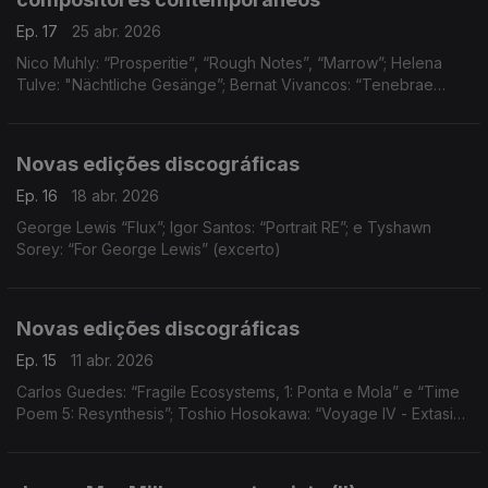
Ep. 17
25 abr. 2026
Nico Muhly: “Prosperitie”, “Rough Notes”, “Marrow”; Helena
Tulve: "Nächtliche Gesänge”; Bernat Vivancos: “Tenebrae
factae sunt”, “Amicus Meus”; e Kaija Saariaho: “Kesäpäivä” (5º
andamento)
Novas edições discográficas
Ep. 16
18 abr. 2026
George Lewis “Flux”; Igor Santos: “Portrait RE”; e Tyshawn
Sorey: “For George Lewis” (excerto)
Novas edições discográficas
Ep. 15
11 abr. 2026
Carlos Guedes: “Fragile Ecosystems, 1: Ponta e Mola” e “Time
Poem 5: Resynthesis”; Toshio Hosokawa: “Voyage IV - Extasis”;
Gabriel Erkoreka: “Tomba del Tuffatore"