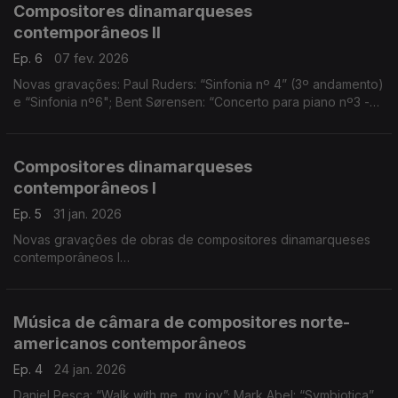
Compositores dinamarqueses
contemporâneos II
Ep. 6
07 fev. 2026
Novas gravações: Paul Ruders: “Sinfonia nº 4” (3º andamento)
e “Sinfonia nº6"; Bent Sørensen: “Concerto para piano nº3 -
La sera estatica”; Karsten Fundal: “Concerto para Viola”
(excerto)
Compositores dinamarqueses
contemporâneos I
Ep. 5
31 jan. 2026
Novas gravações de obras de compositores dinamarqueses
contemporâneos I
Bent Sørensen: “12 Nocturnos” - nº1, 4, 5, 6, 11, 12; Søren Nils
Eichberg: “Charybdis”; Ralph Towner: “I’ll sing to you” e “Two
poets"
Música de câmara de compositores norte-
americanos contemporâneos
Ep. 4
24 jan. 2026
Daniel Pesca: “Walk with me, my joy”; Mark Abel: “Symbiotica”