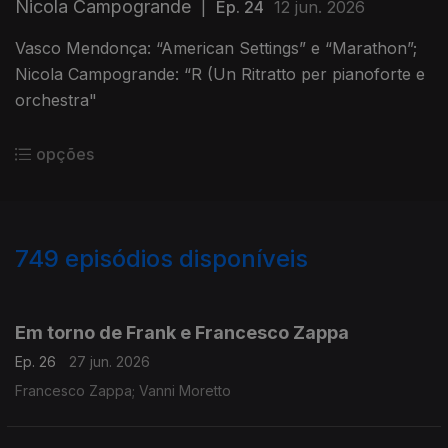
Nicola Campogrande
|
Ep. 24
12 jun. 2026
Vasco Mendonça: “American Settings” e “Marathon”;
Nicola Campogrande: “R (Un Ritratto per pianoforte e
orchestra"
opções
749
episódios disponíveis
921507
902925
884406
850759
831721
813163
792948
776301
Em torno de Frank e Francesco Zappa
Ep. 26
27 jun. 2026
Francesco Zappa; Vanni Moretto