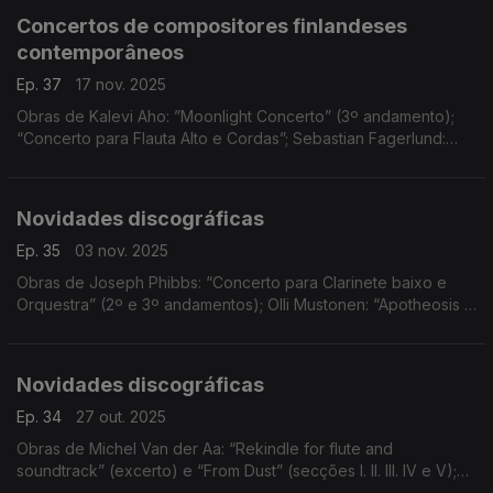
Concertos de compositores finlandeses
contemporâneos
Ep. 37
17 nov. 2025
Obras de Kalevi Aho: ”Moonlight Concerto” (3º andamento);
“Concerto para Flauta Alto e Cordas”; Sebastian Fagerlund:
“Arcantio"
Novidades discográficas
Ep. 35
03 nov. 2025
Obras de Joseph Phibbs: “Concerto para Clarinete baixo e
Orquestra” (2º e 3º andamentos); Olli Mustonen: “Apotheosis -
in memoriam Pablo Casals”; Dobrinka Tabakova: “Organum
Light”; ...
Novidades discográficas
Ep. 34
27 out. 2025
Obras de Michel Van der Aa: “Rekindle for flute and
soundtrack” (excerto) e “From Dust” (secções I. II. III. IV e V);
Chiyoko Szlavnics: “Oracles - Listening spaces I”; Bent