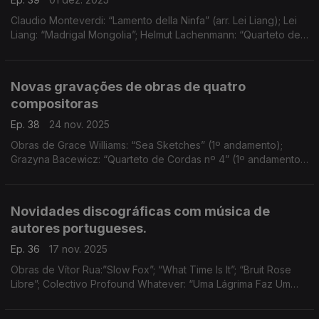
Claudio Monteverdi: “Lamento della Ninfa” (arr. Lei Liang); Lei
Liang: “Madrigal Mongolia”; Helmut Lachenmann: “Quarteto de
Cordas nº 3 - Grido"
Novas gravações de obras de quatro
compositoras
Ep. 38
24 nov. 2025
Obras de Grace Williams: “Sea Sketches” (1º andamento);
Grazyna Bacewicz: “Quarteto de Cordas nº 4” (1º andamento);
Henriëtte Bosmans: “Concert Piece for Violin and Orchestra”
(1º andamento); ...
Novidades discográficas com música de
autores portugueses.
Ep. 36
17 nov. 2025
Obras de Vítor Rua:”Slow Fox”; “What Time Is It”; “Bruit Rose
Libre”; Colectivo Profound Whatever: “Uma Lágrima Faz Um
Rio”; “Montículos”; “Soluço”; Rúben Dias: “Ser-se Núvem” (3º
andamento); e Hugo Vasco Reis: “Imago I"