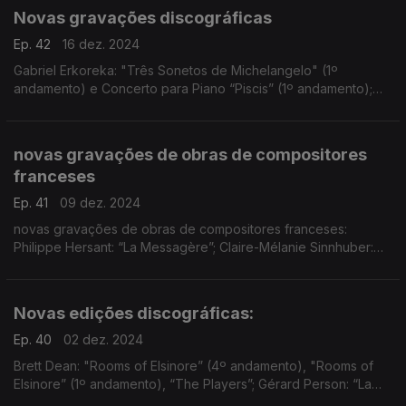
Novas gravações discográficas
Ep. 42
16 dez. 2024
Gabriel Erkoreka: "Três Sonetos de Michelangelo" (1º
andamento) e Concerto para Piano “Piscis” (1º andamento);
Kenneth Hesketh: “Hände”; Thomasz Skweres: "Über das
farbige Licht der Doppelsterne…”; Louis Andriessen: "Pro
novas gravações de obras de compositores
franceses
Ep. 41
09 dez. 2024
novas gravações de obras de compositores franceses:
Philippe Hersant: “La Messagère”; Claire-Mélanie Sinnhuber:
“La Dame d’Onze Heures”; Thierry Pécou: “En Songe”; Marc-
André Dalbavie: “Ligne de Fuite”; ...
Novas edições discográficas:
Ep. 40
02 dez. 2024
Brett Dean: "Rooms of Elsinore” (4º andamento), "Rooms of
Elsinore” (1º andamento), “The Players”; Gérard Person: “La
Fugitive”; Magnus Lindberg: “Viola Concerto” (1º andamento)