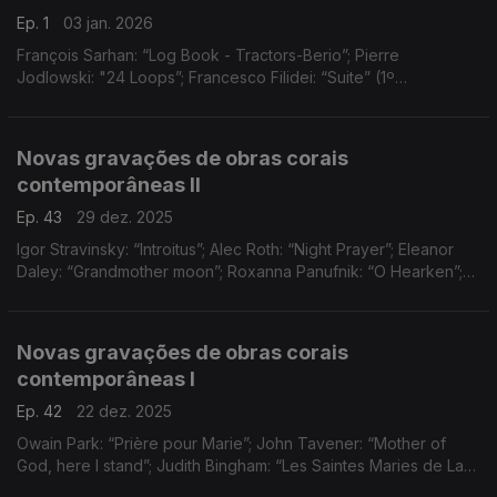
Ep. 1
03 jan. 2026
François Sarhan: “Log Book - Tractors-Berio”; Pierre
Jodlowski: "24 Loops”; Francesco Filidei: “Suite” (1º
andamento); Judith Weir: “Still, Glowing”; Molécule: “Sinfonia
nº1, Quântica (3º andamento, secções I e II); ...
Novas gravações de obras corais
contemporâneas II
Ep. 43
29 dez. 2025
Igor Stravinsky: “Introitus”; Alec Roth: “Night Prayer”; Eleanor
Daley: “Grandmother moon”; Roxanna Panufnik: “O Hearken”;
Owain Park: “Sommernacht”; Andrew Smith: “Katarsis”; Ivan
Moody: “Canticum Canticorum I”; ...
Novas gravações de obras corais
contemporâneas I
Ep. 42
22 dez. 2025
Owain Park: “Prière pour Marie”; John Tavener: “Mother of
God, here I stand”; Judith Bingham: “Les Saintes Maries de La
Mer”; Ingvar Lidholm: “…a riveder le stelle”; Anders Hillborg: