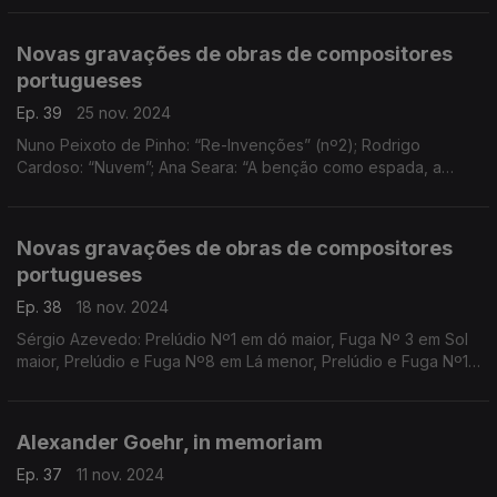
Novas gravações de obras de compositores
portugueses
Ep. 39
25 nov. 2024
Nuno Peixoto de Pinho: “Re-Invenções” (nº2); Rodrigo
Cardoso: “Nuvem”; Ana Seara: “A benção como espada, a
espada como benção”; Carlos Lopes: “C_gull”; Carlos Azevedo:
“Drone Variations”; ...
Novas gravações de obras de compositores
portugueses
Ep. 38
18 nov. 2024
Sérgio Azevedo: Prelúdio Nº1 em dó maior, Fuga Nº 3 em Sol
maior, Prelúdio e Fuga Nº8 em Lá menor, Prelúdio e Fuga Nº19
em Mib maior, Prelúdio e Fuga Nº24 em Fá menor; ...
Alexander Goehr, in memoriam
Ep. 37
11 nov. 2024