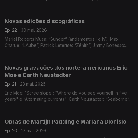
“Cuchi” Leguzamón: “Zamba de la viuda” e “Chacarera del
zorrito"
Novas edições discográficas
Ep. 22
30 mai. 2026
Mariel Roberts Musa: “Sunder” (andamentos I e IV); Max
Charue: “L’Aube”; Patrick Leterme: “Zénith”; Jimmy Bonesso:
“Pinkas (Heure Dorée)”; Eric Chasalow: “The Wings That Bear
the Night Away” e “String Sextet” (3º andamento)
Novas gravações dos norte-americanos Eric
Moe e Garth Neustadter
Ep. 21
23 mai. 2026
Eric Moe: “Scree slope”; “Where do you see yourself in five
years" e “Alternating currents"; Garth Neustadter: “Seaborne”
(1º e 2º andamentos
Obras de Martijn Padding e Mariana Dionísio
Ep. 20
17 mai. 2026