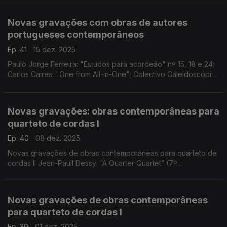
“The breathing of the World”; ...
Novas gravações com obras de autores
portugueses contemporâneos
Ep. 41
15 dez. 2025
Paulo Jorge Ferreira: "Estudos para acordeão" nº 15, 18 e 24;
Carlos Caires: "One from All-in-One"; Colectivo Caleidoscópio:
“A persistência da memória” e “O sopro suspenso”; Mariana
Vieira: “Quarteto de Cordas nº1”; ...
Novas gravações: obras contemporâneas para
quarteto de cordas I
Ep. 40
08 dez. 2025
Novas gravações de obras contemporâneas para quarteto de
cordas II Jean-Paull Dessy: “A Quarter Quartet” (7º
andamento) e “Tuor Qua Tour”; Daniel Strong Godfrey:
“Ricordanza-Speranza”; e Clara Kim: “Stations (palimpses
Novas gravações de obras contemporâneas
para quarteto de cordas I
Ep. 39
01 dez. 2025