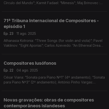
Círculo del Mundo"; Karmit Fadael: “Mimesis"; Maj Brinovec :
"Odradek Variations for String Quartet"
71ª Tribuna Internacional de Compositores -
episódio 1
Ep. 23
11 ago. 2025
Athanasia Kotronia: “Three Songs (for violin and viola)”; Pavel
Vaklinov: "Eight Aporias”; Carlos Azevedo: “An Ethereal Dream”;
João Caldas: “Esta Montanha Já Foi Fogo”; Mariana Dionísio:
“Retratos Mitológicos"
Compositores lusófonos
Ep. 22
04 ago. 2025
César Viana: “Sonata para Piano Nº1” (4º andamento); “Sonata
para Piano Nº3” (2º andamento); António Pinho Vargas:
“Oscuro”; Estevão Chissano: “Xuma”; Francisco Fontes:
“Fragmentos de Vida” (andamentos I, II, III)
Novas gravações: obras de compositores
contemporâneos islandeses