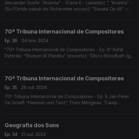
Alexander Goehr: “Arianna" - (Cena 6 - Lamento) ”; “Arianna" –
(Su l’Orride paludi de l’Acheronte oscuro); "Sonata Op.45" –
(3º andamento, Allegro vivo); "Since Brass, nor Stone”; e
"When Adam Fell, Op.89
70ª Tribuna Internacional de Compositores
Ep. 36
04 nov. 2024
“70ª Tribuna Internacional de Compositores - Ep. 9” Rafal
Ryterski: "Studium W Plastiku” (excerto); "Disco Bloodbath (got
to be real)”; e “Totentanz"
70ª Tribuna Internacional de Compositores
Ep. 35
28 out. 2024
70ª Tribuna Internacional de Compositores - Ep. 8 Jan-Peter
De Graaff: “Hammer und Tanz”; Théo Mérigeau: “Camp
Concerto”; Thomas Van Dun: “Rocailles de l’après vie…” e
“Anxiety Attack + Shower”; Nuno Lobo: “Hypothermia"
Geografia dos Sons
Ep. 34
21 out. 2024