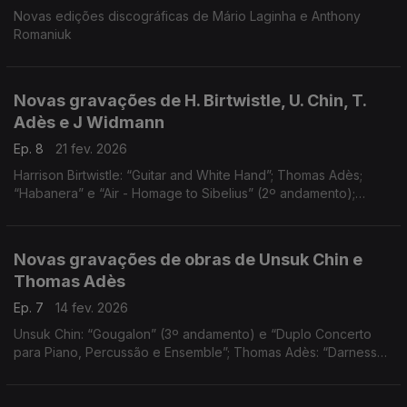
Novas edições discográficas de Mário Laginha e Anthony
Romaniuk
Novas gravações de H. Birtwistle, U. Chin, T.
Adès e J Widmann
Ep. 8
21 fev. 2026
Harrison Birtwistle: “Guitar and White Hand”; Thomas Adès;
“Habanera” e “Air - Homage to Sibelius” (2º andamento);
Unsuk Chin: “Grafitti” (1º andamento); Jörg Widmann: “Quarteto
de Cordas nº 6 ”Estudo sobre Beethoven"
Novas gravações de obras de Unsuk Chin e
Thomas Adès
Ep. 7
14 fev. 2026
Unsuk Chin: “Gougalon” (3º andamento) e “Duplo Concerto
para Piano, Percussão e Ensemble”; Thomas Adès: “Darnesse
Visible” e “Forgotten Dances