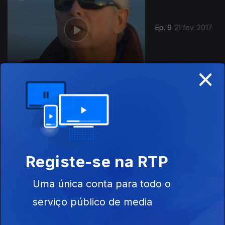
Ep. 9
21 fev. 2017
×
270351
Ep. 8
07 fev. 2017
Registe-se na RTP
Uma única conta para todo o
serviço público de media
Ep. 7
25 jan. 2017