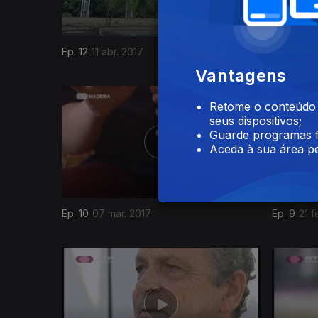
Ep. 12
11 abr. 2017
Ep. 11
29 
Vantagens
270351
Retome o conteúdo a
seus dispositivos;
Guarde programas f
Aceda à sua área pe
Ep. 10
07 mar. 2017
Ep. 9
21 f