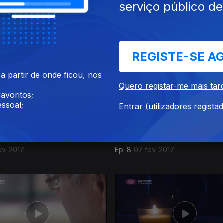
serviço público d
mar. 2017
Ep. 11
28 mar. 2017
REGISTE-SE A
 partir de onde ficou, nos
Quero registar-me mais tar
avoritos;
ssoal;
Entrar (utilizadores regista
ev. 2017
Ep. 8
07 fev. 2017