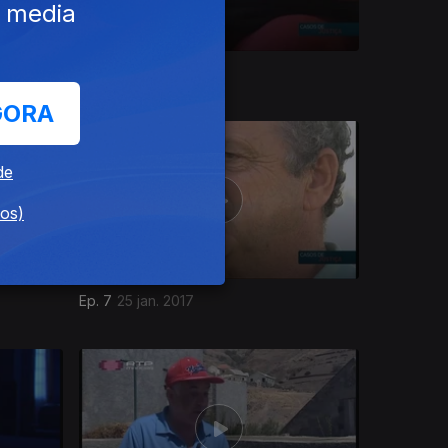
e media
Ep. 10
08 mar. 2017
GORA
de
dos)
Ep. 7
25 jan. 2017