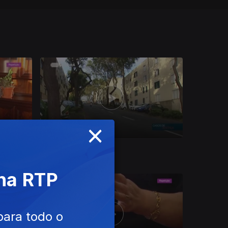
×
Ep. 13
09 mai. 2017
 na RTP
para todo o