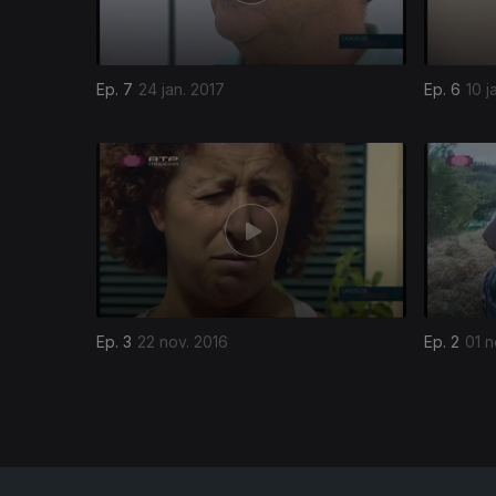
Ep. 7
24 jan. 2017
Ep. 6
10 j
254068
Ep. 3
22 nov. 2016
Ep. 2
01 n