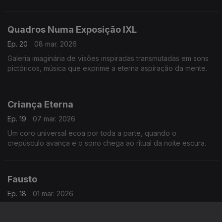
detrás das fachadas imaculadas ou degradadas dos prédios,
crimes sem horas marcadas…
Quadros Numa Exposição IXL
Ep. 20
08 mar. 2026
Galeria imaginária de visões inspiradas transmutadas em sons
pictóricos, música que exprime a eterna aspiração da mente.
Criança Eterna
Ep. 19
07 mar. 2026
Um coro universal ecoa por toda a parte, quando o
crepúsculo avança e o sono chega ao ritual da noite escura.
Fausto
Ep. 18
01 mar. 2026
O choque entre a indomável aspiração humana e a indiferença
castigadora da ordem imutável da Criação, nas obras de