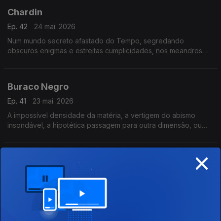
Chardin
Ep. 42
24 mai. 2026
Num mundo secreto afastado do Tempo, segredando
obscuros enigmas e estreitas cumplicidades, nos meandros
dos corredores do silêncio e da obscuridade, na ausência de
movimento, numa tranquilidade intensa, eterna.
Buraco Negro
Ep. 41
23 mai. 2026
A impossível densidade da matéria, a vertigem do abismo
insondável, a hipotética passagem para outra dimensão, ou
para um universo alternativo.
×
O Sentido do Lugar
Ep. 40
17 mai. 2026
A lúcida percepção de que cada local transmite veladas
sonoridades, evoca memórias e estimula emoções, recupera
envolventes atmosferas sepultadas nas nossas recordações
ou na nossa imaginação.