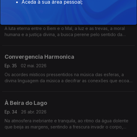
Aceda à sua área pessoal;
Teodiceia
Ep. 36
03 mai. 2026
A luta eterna entre o Bem e o Mal, a luz e as trevas, a moral
humana e a justiça divina, a busca perene pelo sentido da
existência.
Convergencia Harmonica
Ep. 35
02 mai. 2026
Os acordes místicos pressentidos na música das esferas, a
divina linguagem da música a decifrar as conexões que ecoam
por todo o universo.
À Beira do Lago
Ep. 34
26 abr. 2026
Na atmosfera inebriante e tranquila, ao ritmo da água dolente
que beija as margens, sentindo a frescura invadir o corpo,
penetrar a mente.