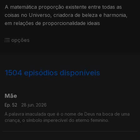
A matemática proporção existente entre todas as
coisas no Universo, criadora de beleza e harmonia,
em relações de proporcionalidade ideais
opções
1504
episódios disponíveis
931005
922534
910242
Mãe
Ep. 52
28 jun. 2026
A palavra imaculada que é o nome de Deus na boca de uma
criança, o símbolo imperecível do eterno feminino.