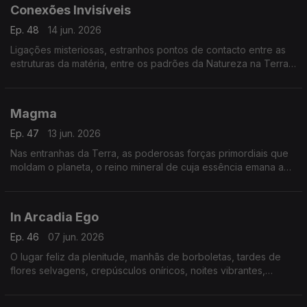
Conexões Invisíveis
Ep. 48
14 jun. 2026
Ligações misteriosas, estranhos pontos de contacto entre as
estruturas da matéria, entre os padrões da Natureza na Terra
e as mais distantes galáxias.
Magma
Ep. 47
13 jun. 2026
Nas entranhas da Terra, as poderosas forças primordiais que
moldam o planeta, o reino mineral de cuja essência emana a
energia primitiva das origens.
In Arcadia Ego
Ep. 46
07 jun. 2026
O lugar feliz da plenitude, manhãs de borboletas, tardes de
flores selvagens, crepúsculos oníricos, noites vibrantes,
sonhos reencontrados