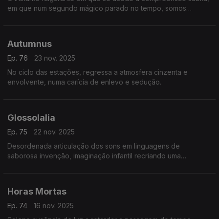
em que num segundo mágico parado no tempo, somos
confrontados com a visão do absoluto e da realidade
profunda do mundo - na pintura de Salvador Dali.
Autumnus
Ep. 76
23 nov. 2025
No ciclo das estações, regressa a atmosfera cinzenta e
envolvente, numa carícia de enlevo e sedução.
Glossolalia
Ep. 75
22 nov. 2025
Desordenada articulação dos sons em linguagens de
saborosa invenção, imaginação infantil recriando uma
surrealista leitura do mundo à sua volta.
Horas Mortas
Ep. 74
16 nov. 2025