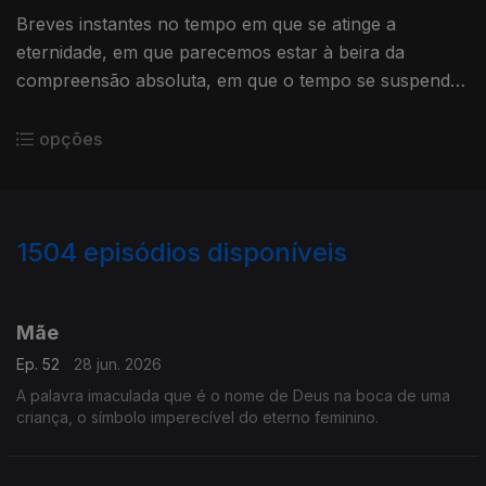
Breves instantes no tempo em que se atinge a
eternidade, em que parecemos estar à beira da
compreensão absoluta, em que o tempo se suspende,
e se conhece o êxtase
opções
1504
episódios disponíveis
931005
922534
910242
901510
893014
879757
860255
850764
841569
Mãe
Ep. 52
28 jun. 2026
A palavra imaculada que é o nome de Deus na boca de uma
criança, o símbolo imperecível do eterno feminino.