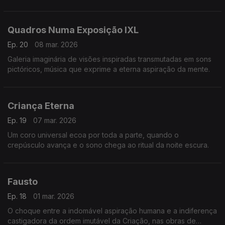
detrás das fachadas imaculadas ou degradadas dos prédios,
crimes sem horas marcadas…
Quadros Numa Exposição IXL
Ep. 20
08 mar. 2026
Galeria imaginária de visões inspiradas transmutadas em sons
pictóricos, música que exprime a eterna aspiração da mente.
Criança Eterna
Ep. 19
07 mar. 2026
Um coro universal ecoa por toda a parte, quando o
crepúsculo avança e o sono chega ao ritual da noite escura.
Fausto
Ep. 18
01 mar. 2026
O choque entre a indomável aspiração humana e a indiferença
castigadora da ordem imutável da Criação, nas obras de