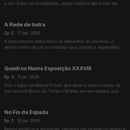
e dos frutos da imortalidade, utopia edénica das fontes de
ambrósia e dos amores divinos.
A Rede de Indra
Ep. 5
17 jan. 2026
A interconexão entre todos os elementos do Universo, o
eterno sonho de um só sonhador que conjura a dependência
de cada coisa em relação à sua própria existência.
Quadros Numa Exposição XXXVIII
Ep. 4
11 jan. 2026
Sob o signo de Marcel Proust, que disse a Jean Cocteau da
sua obra Em Busca do Tempo Perdido ser uma pintura, que
tentava transpor para a prosa obras pictóricas.
No Fio da Espada
Ep. 3
10 jan. 2026
Reinos exóticos e ancestrais, perdidos nas brumas do tempo e