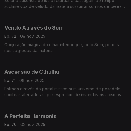
Solene ausência de luz a retardar a passagem do tempo,
sublime voz de veludo da noite a sussurrar sonhos de beleza
e sombras de temor.
Vendo Através do Som
Ep. 72
09 nov. 2025
Conjuração mágica do olhar interior que, pelo Som, penetra
nos segredos da matéria
Ascensão de Cthulhu
Ep. 71
08 nov. 2025
Entrada através do portal místico num universo de pesadelo,
sombras aterradoras que espreitam de insondáveis abismos
A Perfeita Harmonia
Ep. 70
02 nov. 2025