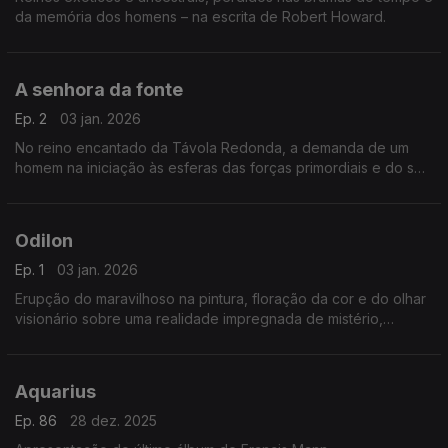
da memória dos homens – na escrita de Robert Howard.
A senhora da fonte
Ep. 2
03 jan. 2026
No reino encantado da Távola Redonda, a demanda de um
homem na iniciação às esferas das forças primordiais e do seu
contraponto espiritual nos mistérios do divino
Odilon
Ep. 1
03 jan. 2026
Erupção do maravilhoso na pintura, floração da cor e do olhar
visionário sobre uma realidade impregnada de mistério,
sonhos de beleza e sedução magnética.
Aquarius
Ep. 86
28 dez. 2025