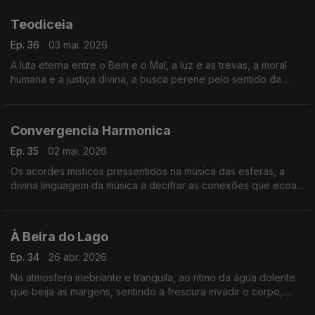
Teodiceia
Ep. 36
03 mai. 2026
A luta eterna entre o Bem e o Mal, a luz e as trevas, a moral
humana e a justiça divina, a busca perene pelo sentido da
existência.
Convergencia Harmonica
Ep. 35
02 mai. 2026
Os acordes místicos pressentidos na música das esferas, a
divina linguagem da música a decifrar as conexões que ecoam
por todo o universo.
À Beira do Lago
Ep. 34
26 abr. 2026
Na atmosfera inebriante e tranquila, ao ritmo da água dolente
que beija as margens, sentindo a frescura invadir o corpo,
penetrar a mente.