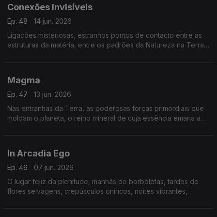
Conexões Invisíveis
Ep. 48
14 jun. 2026
Ligações misteriosas, estranhos pontos de contacto entre as
estruturas da matéria, entre os padrões da Natureza na Terra
e as mais distantes galáxias.
Magma
Ep. 47
13 jun. 2026
Nas entranhas da Terra, as poderosas forças primordiais que
moldam o planeta, o reino mineral de cuja essência emana a
energia primitiva das origens.
In Arcadia Ego
Ep. 46
07 jun. 2026
O lugar feliz da plenitude, manhãs de borboletas, tardes de
flores selvagens, crepúsculos oníricos, noites vibrantes,
sonhos reencontrados