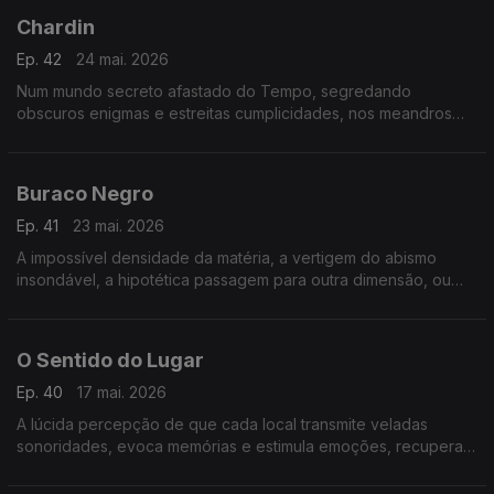
Chardin
Ep. 42
24 mai. 2026
Num mundo secreto afastado do Tempo, segredando
obscuros enigmas e estreitas cumplicidades, nos meandros
dos corredores do silêncio e da obscuridade, na ausência de
movimento, numa tranquilidade intensa, eterna.
Buraco Negro
Ep. 41
23 mai. 2026
A impossível densidade da matéria, a vertigem do abismo
insondável, a hipotética passagem para outra dimensão, ou
para um universo alternativo.
O Sentido do Lugar
Ep. 40
17 mai. 2026
A lúcida percepção de que cada local transmite veladas
sonoridades, evoca memórias e estimula emoções, recupera
envolventes atmosferas sepultadas nas nossas recordações
ou na nossa imaginação.