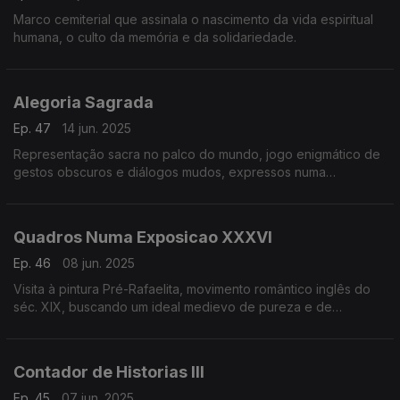
Marco cemiterial que assinala o nascimento da vida espiritual
humana, o culto da memória e da solidariedade.
Alegoria Sagrada
Ep. 47
14 jun. 2025
Representação sacra no palco do mundo, jogo enigmático de
gestos obscuros e diálogos mudos, expressos numa
atmosfera piedosa e velada.
Quadros Numa Exposicao XXXVI
Ep. 46
08 jun. 2025
Visita à pintura Pré-Rafaelita, movimento romântico inglês do
séc. XIX, buscando um ideal medievo de pureza e de
autenticidade.
Contador de Historias III
Ep. 45
07 jun. 2025