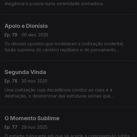
elegância e poesia numa serenidade sonhadora.
Apolo e Dionísio
Ep. 79
06 dez. 2025
Os deuses opostos que modelaram a civilização ocidental,
fusão suprema do cérebro reptiliano e do pensamento
intelectual e analítico.
Segunda Vinda
Ep. 78
30 nov. 2025
Uma civilização cuja decadência conduz ao caos e à
destruição, o desmoronar das estruturas sociais que
conduzem à anarquia ou à salvação, pelo esquecimento da
sabedoria e da unidade - poema de William Butler Yeats.
O Momento Sublime
Ep. 77
29 nov. 2025
O instante fulgurante em que se acede à compreensão súbita,