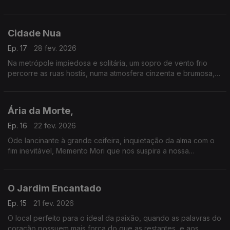
Christopher Marlowe e Johann Goethe.
Cidade Nua
Ep. 17
28 fev. 2026
Na metrópole impiedosa e solitária, um sopro de vento frio
percorre as ruas hostis, numa atmosfera cinzenta e brumosa,
trazendo a noite que se aproxima um sentimento de solidão e
de uma vaga ameaça.
Ária da Morte,
Ep. 16
22 fev. 2026
Ode lancinante à grande ceifeira, inquietação da alma com o
fim inevitável, Memento Mori que nos suspira a nossa
condição de mortais.
O Jardim Encantado
Ep. 15
21 fev. 2026
O local perfeito para o ideal da paixão, quando as palavras do
coração possuem mais força do que as restantes, e aos