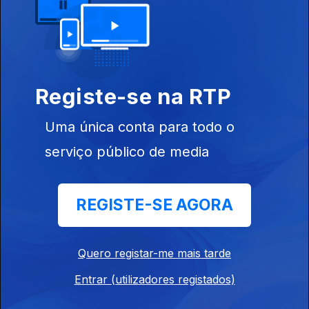
Sinfonia nº 13 (1)
As Sinfonias de Chostakovitch (17)
Ep. 43
27 dez. 2025
Registe-se na RTP
Sinfonia nº 12 (1)
Uma única conta para todo o
As Sinfonias de Chostakovitch (16)
serviço público de media
Ep. 42
20 dez. 2025
Sinfonia 11 (2)
REGISTE-SE AGORA
As Sinfonias de Chostakovitch (15)
Quero registar-me mais tarde
Ep. 41
13 dez. 2025
Sinfonia nº11 (1)
Entrar (utilizadores registados)