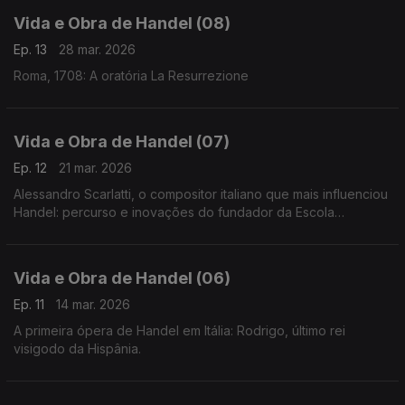
Vida e Obra de Handel (08)
Ep. 13
28 mar. 2026
Roma, 1708: A oratória La Resurrezione
Vida e Obra de Handel (07)
Ep. 12
21 mar. 2026
Alessandro Scarlatti, o compositor italiano que mais influenciou
Handel: percurso e inovações do fundador da Escola
Napolitana. Excertos de Il Mitridate Eupatore, Il Trionfo
dell’onor, Oratorio della Passione, etc.
Vida e Obra de Handel (06)
Ep. 11
14 mar. 2026
A primeira ópera de Handel em Itália: Rodrigo, último rei
visigodo da Hispânia.