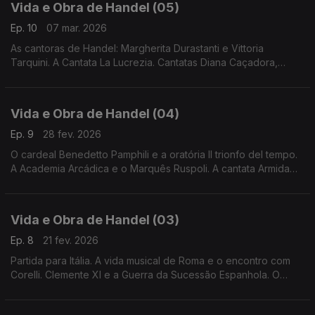
Vida e Obra de Handel (05)
Ep. 10
07 mar. 2026
As cantoras de Handel: Margherita Durastanti e Vittoria
Tarquini. A Cantata La Lucrezia. Cantatas Diana Caçadora,
Un’alma innamorata e Tra le fiamme.
Vida e Obra de Handel (04)
Ep. 9
28 fev. 2026
O cardeal Benedetto Pamphili e a oratória Il trionfo del tempo.
A Academia Arcádica e o Marquês Ruspoli. A cantata Armida
abandonatta.
Vida e Obra de Handel (03)
Ep. 8
21 fev. 2026
Partida para Itália. A vida musical de Roma e o encontro com
Corelli. Clemente XI e a Guerra da Sucessão Espanhola. O
salmo Dixit Dominus.