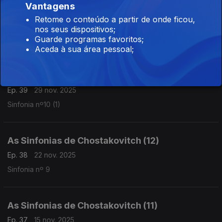
Vantagens
As Sinfonias de Chostakovitch (14)
Retome o conteúdo a partir de onde ficou,
Ep. 40
06 dez. 2025
nos seus dispositivos;
Guarde programas favoritos;
Sinfonia Nº 10 (2)
Aceda à sua área pessoal;
As Sinfonias de Chostakovitch (13)
Ep. 39
29 nov. 2025
Sinfonia nº10 (1)
As Sinfonias de Chostakovitch (12)
Ep. 38
22 nov. 2025
Sinfonia nº 9
As Sinfonias de Chostakovitch (11)
Ep. 37
15 nov. 2025