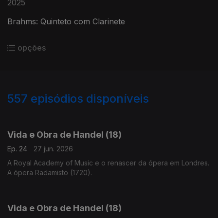
2025
Brahms: Quinteto com Clarinete
opções
557
episódios disponíveis
918764
900014
881276
850762
831717
Vida e Obra de Handel (18)
Ep. 24
27 jun. 2026
A Royal Academy of Music e o renascer da ópera em Londres.
A ópera Radamisto (1720).
Vida e Obra de Handel (18)