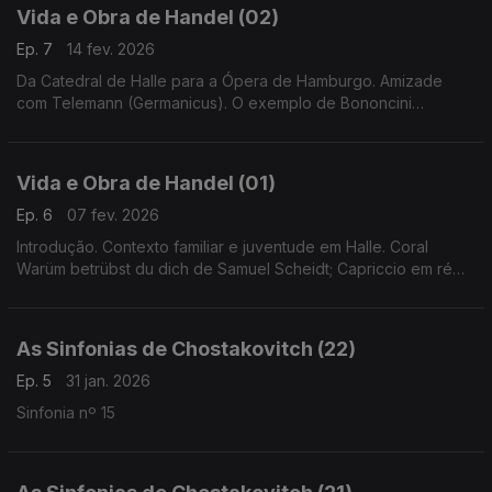
Vida e Obra de Handel (02)
Ep. 7
14 fev. 2026
Da Catedral de Halle para a Ópera de Hamburgo. Amizade
com Telemann (Germanicus). O exemplo de Bononcini
(Polifemo) e Keiser (Croesus). A 1ª ópera de Handel: Almira,
Rainha de Castela.
Vida e Obra de Handel (01)
Ep. 6
07 fev. 2026
Introdução. Contexto familiar e juventude em Halle. Coral
Warüm betrübst du dich de Samuel Scheidt; Capriccio em ré
menor e cantata Das ist das ewige Lebe de Friedrich Wilhelm
Zachow.
As Sinfonias de Chostakovitch (22)
Ep. 5
31 jan. 2026
Sinfonia nº 15