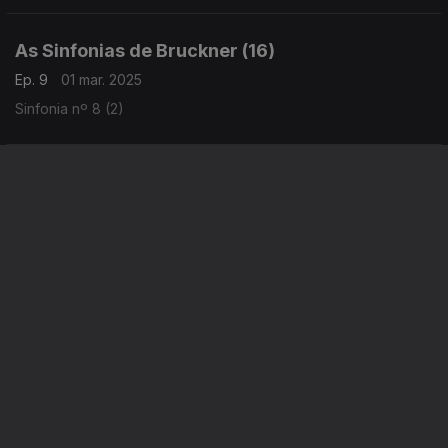
As Sinfonias de Bruckner (16)
Ep. 9
01 mar. 2025
Sinfonia nº 8 (2)
As Sinfonias de Bruckner (15)
Ep. 8
22 fev. 2025
Sinfonia nº 8 (1)
Instale a aplicação
RTP Play