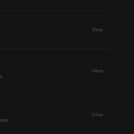
51min
54min
a,
57min
ntata