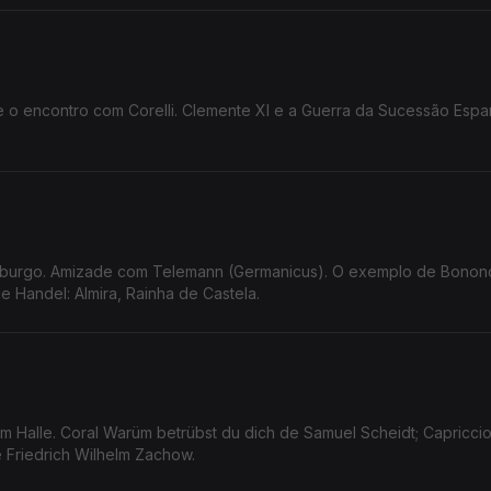
a e o encontro com Corelli. Clemente XI e a Guerra da Sucessão Espa
mburgo. Amizade com Telemann (Germanicus). O exemplo de Bononc
e Handel: Almira, Rainha de Castela.
em Halle. Coral Warüm betrübst du dich de Samuel Scheidt; Capricci
 Friedrich Wilhelm Zachow.