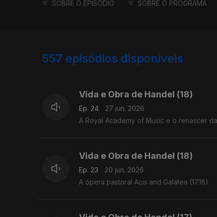
SOBRE O EPISÓDIO
SOBRE O PROGRAMA
557
episódios disponíveis
918764
900014
881276
Vida e Obra de Handel (18)
Ep. 24
27 jun. 2026
A Royal Academy of Music e o renascer da
Vida e Obra de Handel (18)
Ep. 23
20 jun. 2026
A ópera pastoral Acis and Galatea (1718).