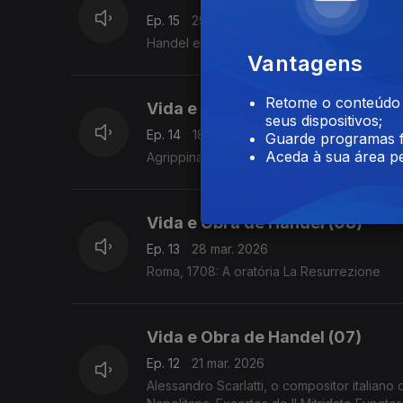
Ep. 15
25 abr. 2026
Handel em Hanover
Vantagens
Retome o conteúdo a
Vida e Obra de Handel (09)
seus dispositivos;
Ep. 14
18 abr. 2026
Guarde programas f
Aceda à sua área pe
Agrippina
Vida e Obra de Handel (08)
Ep. 13
28 mar. 2026
Roma, 1708: A oratória La Resurrezione
Vida e Obra de Handel (07)
Ep. 12
21 mar. 2026
Alessandro Scarlatti, o compositor italian