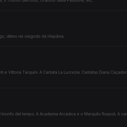
, Il Trionfo dell’onor, Oratorio della Passione, etc.
go, último rei visigodo da Hispânia.
i e Vittoria Tarquini. A Cantata La Lucrezia. Cantatas Diana Caçador
Il trionfo del tempo. A Academia Arcádica e o Marquês Ruspoli. A ca