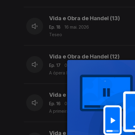
Vida e Obra de Handel (13)
Ep. 18
16 mai. 2026
Teseo
Vida e Obra de Handel (12)
Ep. 17
09 mai. 2026
A ópera Il Pastor Fido (1712). Influências 
Vida e Obra de Handel (11)
Ep. 16
02 mai. 2026
A primeira ida a Londres: Rinaldo (1711).
Vida e Obra de Handel (10)