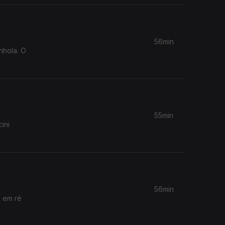
56min
nhola. O
55min
ini
56min
o em ré