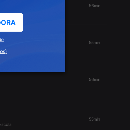
56min
GORA
de
55min
dos)
56min
55min
Escola