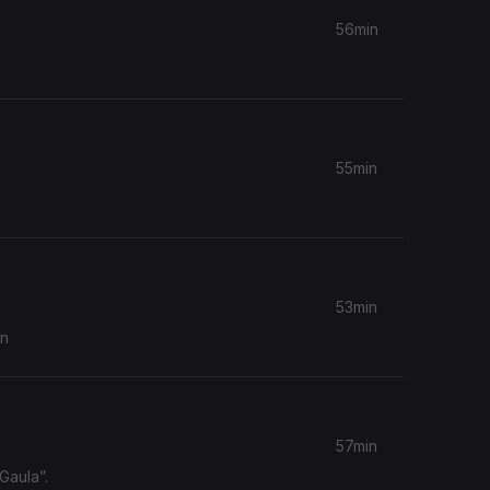
56min
55min
53min
nn
57min
Gaula”.