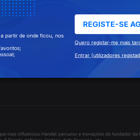
REGISTE-SE A
 partir de onde ficou, nos
Quero registar-me mais tar
avoritos;
ssoal;
Entrar (utilizadores regista
o que mais influenciou Handel: percurso e inovações do fundador da 