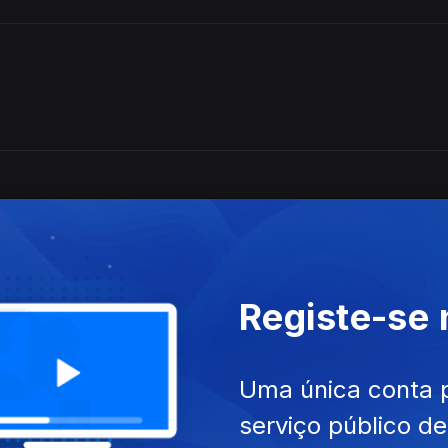
do drama pastoral de Guarini. Madrigais de Schütz e Monteverdi
Registe-se
Uma única conta 
serviço público d