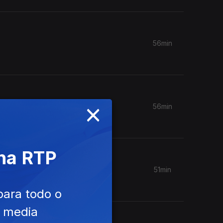
56min
×
56min
 na RTP
51min
para todo o
e media