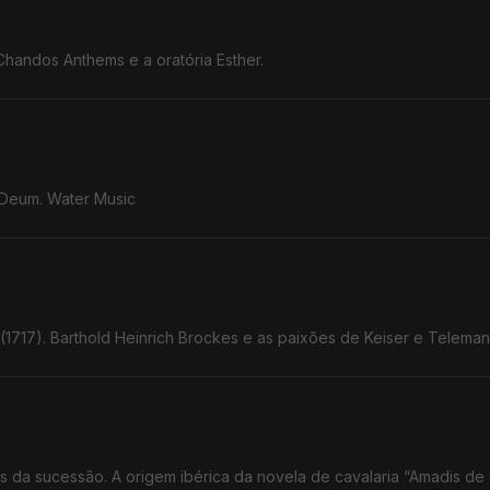
andos Anthems e a oratória Esther.
e Deum. Water Music
(1717). Barthold Heinrich Brockes e as paixões de Keiser e Telema
utas da sucessão. A origem ibérica da novela de cavalaria “Amadis de 