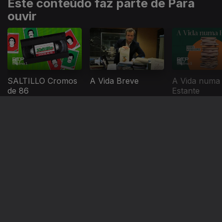
Este conteúdo faz parte de Para
ouvir
SALTILLO Cromos
A Vida Breve
A Vida numa
de 86
Estante
Este conteúdo faz parte de Mais
ouvidos 2024
Vamos Todos
Bons Rapazes
Portugalex
Morrer