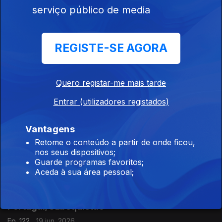
serviço público de media
Ep. 125
24 jun. 2026
Santana Lopes vai ver Dire Straits.
REGISTE-SE AGORA
Nuno Luz sorri para a rádio
Ep. 124
23 jun. 2026
Quero registar-me mais tarde
Posts com o pacote da Rosinha.
Entrar (utilizadores registados)
Vantagens
Manual para receber ETs
Retome o conteúdo a partir de onde ficou,
Ep. 123
22 jun. 2026
nos seus dispositivos;
Cristina Ronaldo, o homem estátua
Guarde programas favoritos;
Aceda à sua área pessoal;
Bezerro prevê resultado do
Portugal/Uzbequistão
Ep. 122
19 jun. 2026