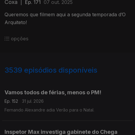
Coxa
|
Ep. 171
07 out. 2025
Queremos que filmem aqui a segunda temporada d’O
Arquiteto!
opções
3539
episódios disponíveis
943026
939592
935679
932047
928186
Vamos todos de férias, menos o PM!
Ep. 152
31 jul. 2026
Fernando Alexandre adia Verão para o Natal.
Inspetor Max investiga gabinete do Chega