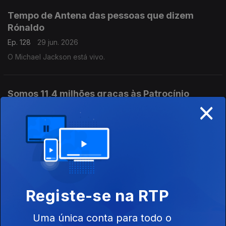
Tempo de Antena das pessoas que dizem
Rónaldo
Ep. 128
29 jun. 2026
O Michael Jackson está vivo.
Somos 11,4 milhões graças às Patrocínio
×
Ep. 127
26 jun. 2026
Tempo de Antena
Sempre disse que o Ronaldo é o maior
Ep. 126
25 jun. 2026
Tânia Laranjo apanha com 80 graus.
Registe-se na RTP
Uma única conta para todo o
Tiago Grila comenta novo Código da Estrada