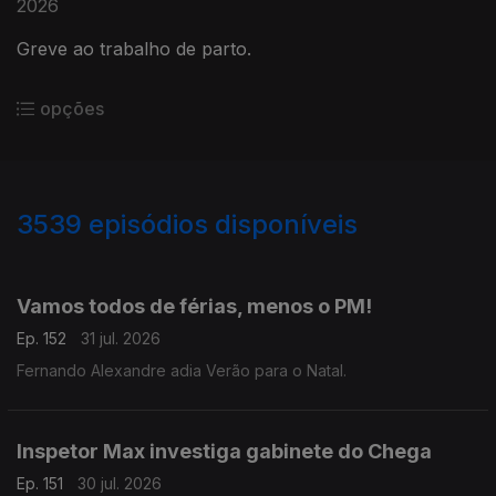
2026
Greve ao trabalho de parto.
opções
3539
episódios disponíveis
943026
939592
935679
932047
928186
Vamos todos de férias, menos o PM!
Ep. 152
31 jul. 2026
Fernando Alexandre adia Verão para o Natal.
Inspetor Max investiga gabinete do Chega
Ep. 151
30 jul. 2026