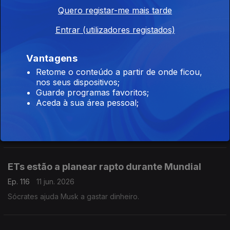
Nova temporada da série Patrocínio,
Quero registar-me mais tarde
literalmente
Entrar (utilizadores registados)
Ep. 118
15 jun. 2026
Tampões de ouvidos “Calou”, para ver jogos do Mundial.
Vantagens
Retome o conteúdo a partir de onde ficou,
nos seus dispositivos;
PSP não percebe escutas de José Carlos
Guarde programas favoritos;
Pereira
Aceda à sua área pessoal;
Ep. 117
12 jun. 2026
Astronautas usam Prada e Fátima Lopes.
ETs estão a planear rapto durante Mundial
Ep. 116
11 jun. 2026
Sócrates ajuda Musk a gastar dinheiro.