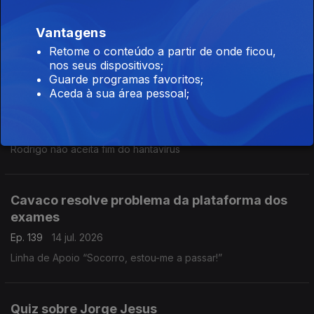
de Português.
Vantagens
Ep. 141
16 jul. 2026
Retome o conteúdo a partir de onde ficou,
Burlas com Airbnb.
nos seus dispositivos;
Guarde programas favoritos;
Aceda à sua área pessoal;
Festivais já não são para ver concertos
Ep. 140
15 jul. 2026
Rodrigo não aceita fim do hantavírus
Cavaco resolve problema da plataforma dos
exames
Ep. 139
14 jul. 2026
Linha de Apoio “Socorro, estou-me a passar!”
Quiz sobre Jorge Jesus