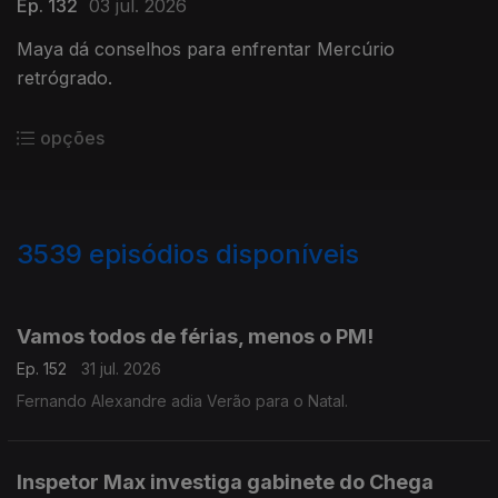
Ep. 132
03 jul. 2026
Maya dá conselhos para enfrentar Mercúrio
retrógrado.
opções
3539
episódios disponíveis
943026
939592
Vamos todos de férias, menos o PM!
Ep. 152
31 jul. 2026
Fernando Alexandre adia Verão para o Natal.
Inspetor Max investiga gabinete do Chega