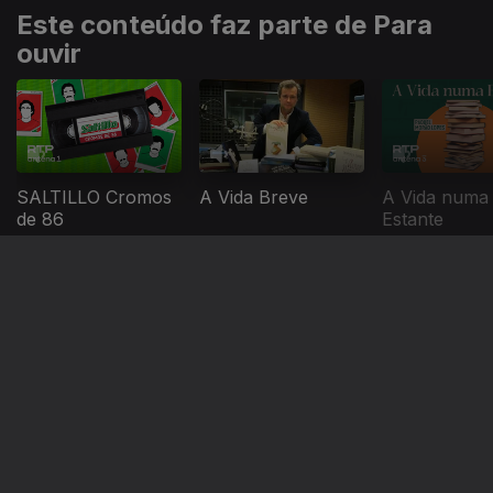
Este conteúdo faz parte de Para
ouvir
SALTILLO Cromos
A Vida Breve
A Vida numa
de 86
Estante
Este conteúdo faz parte de Mais
ouvidos 2024
Vamos Todos
Bons Rapazes
Portugalex
Morrer