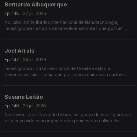
Bernardo Albuquerque
Ep. 148
27 jul. 2026
No Laboratório Ibérico Internacional de Nanotecnologia,
investigadores estão a desenvolver sensores que possam
detectar minúsculas quantidades de toxinas para prevenir os
efeitos das proliferações de algas nos bivalves.
Joel Arrais
Ep. 147
24 jul. 2026
Investigadores da Universidade de Coimbra estão a
desenvolver um sistema que possa prevenir perda auditiva
provocada pela quimioterapia.
Susana Leitão
Ep. 146
23 jul. 2026
Na Universidade Nova de Lisboa, um grupo de investigadores
está envolvido num projecto para promover o cultivo de
leguminosas na Europa.