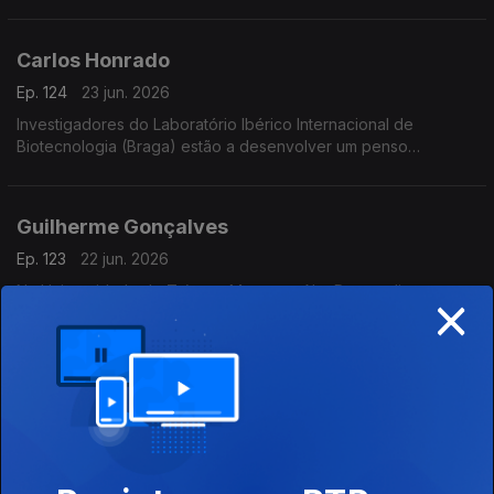
vida.
Carlos Honrado
Ep. 124
23 jun. 2026
Investigadores do Laboratório Ibérico Internacional de
Biotecnologia (Braga) estão a desenvolver um penso
higiénico para diagnóstico da endometriose, doença crónica
que afecta 10% das mulheres em idade reprodutiva.
Guilherme Gonçalves
Ep. 123
22 jun. 2026
×
Na Universidade de Trás-os-Montes e Alto Douro, diversos
investigadores estão envolvidos num projecto que usa
realidade virtual para melhorar o ensino de conceitos 3D.
Teresa Amaro
Ep. 122
19 jun. 2026
Na Universidade de Aveiro, diversos investigadores estão a
estudar as florestas de corais negros de Santo Antão em Cabo