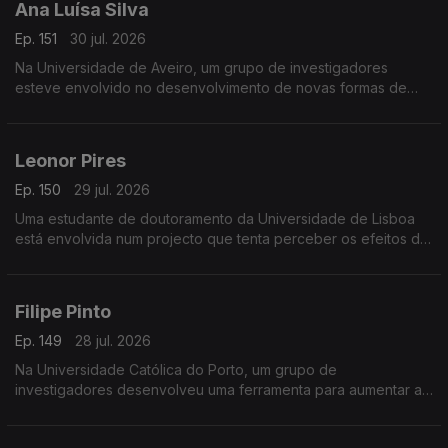
Ana Luísa Silva
Ep. 151
30 jul. 2026
Na Universidade de Aveiro, um grupo de investigadores
esteve envolvido no desenvolvimento de novas formas de
detecção de inflamação, usando a saliva em alternativa ao
sangue.
Leonor Pires
Ep. 150
29 jul. 2026
Uma estudante de doutoramento da Universidade de Lisboa
está envolvida num projecto que tenta perceber os efeitos da
estimulação eléctrica no tratamento da esclerose lateral
amiotrófica.
Filipe Pinto
Ep. 149
28 jul. 2026
Na Universidade Católica do Porto, um grupo de
investigadores desenvolveu uma ferramenta para aumentar a
transparência de contas no sector social português.