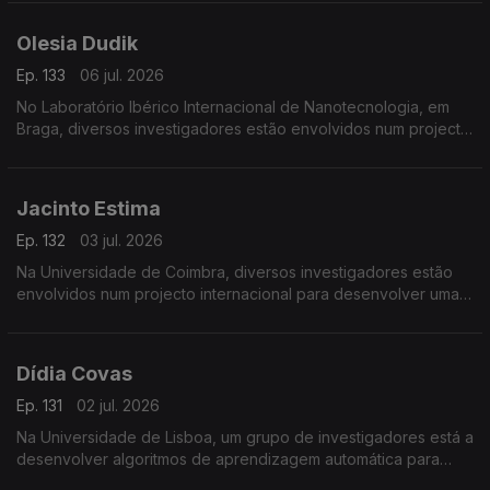
Olesia Dudik
Ep. 133
06 jul. 2026
No Laboratório Ibérico Internacional de Nanotecnologia, em
Braga, diversos investigadores estão envolvidos num projecto
de fabrico e reciclagem de baterias de lítio.
Jacinto Estima
Ep. 132
03 jul. 2026
Na Universidade de Coimbra, diversos investigadores estão
envolvidos num projecto internacional para desenvolver uma
rede de sensores de baixo custo e uma plataforma para
ajudar a prevenir incêndios.
Dídia Covas
Ep. 131
02 jul. 2026
Na Universidade de Lisboa, um grupo de investigadores está a
desenvolver algoritmos de aprendizagem automática para
detectar, em tempo real, anomalias na distribuição de água.