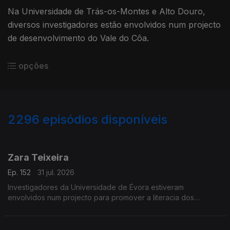
Na Universidade de Trás-os-Montes e Alto Douro,
diversos investigadores estão envolvidos num projecto
de desenvolvimento do Vale do Côa.
opções
2296
episódios disponíveis
941840
939378
934096
931692
927459
Zara Teixeira
Ep. 152
31 jul. 2026
Investigadores da Universidade de Évora estiveram
envolvidos num projecto para promover a literacia dos
oceanos.