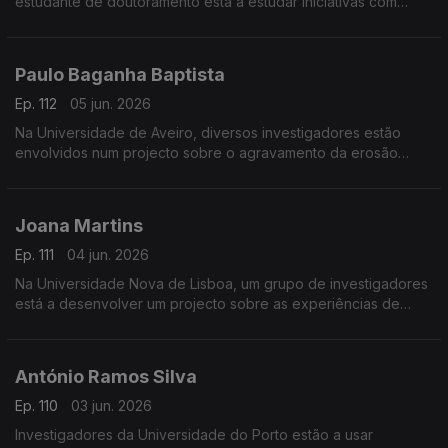
estudante de doutoramento está a estudar iniciativas com
capacidade de transformação social.
Paulo Baganha Baptista
Ep. 112
05 jun. 2026
Na Universidade de Aveiro, diversos investigadores estão
envolvidos num projecto sobre o agravamento da erosão
costeira.
Joana Martins
Ep. 111
04 jun. 2026
Na Universidade Nova de Lisboa, um grupo de investigadores
está a desenvolver um projecto sobre as experiências de
transreligiosidade na resposta às crises.
António Ramos Silva
Ep. 110
03 jun. 2026
Investigadores da Universidade do Porto estão a usar