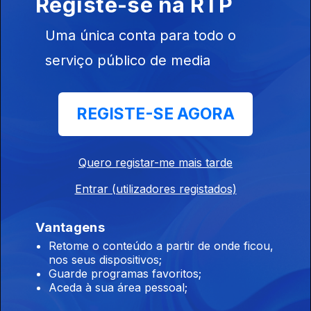
Registe-se na RTP
Verde.
Uma única conta para todo o
Carolina Marques
serviço público de media
Ep. 121
18 jun. 2026
Na Universidade de Lisboa, uma estudante de doutoramento
está a usar a inteligência artificial para ajudar os investigadores
a identificar vestígios de dinossauros.
REGISTE-SE AGORA
Teresa Magalhães
Quero registar-me mais tarde
Ep. 120
17 jun. 2026
Investigadores da Universidade do Porto estão a estudar a
Entrar (utilizadores registados)
relação entre a violência interpessoal e o seu impacto na
saúde.
Vantagens
Retome o conteúdo a partir de onde ficou,
Ricardo Silvestre
nos seus dispositivos;
Ep. 119
16 jun. 2026
Guarde programas favoritos;
Aceda à sua área pessoal;
Investigadores da Universidade do Minho estão a tentar
desenvolver uma vacina para a leishmaniose.