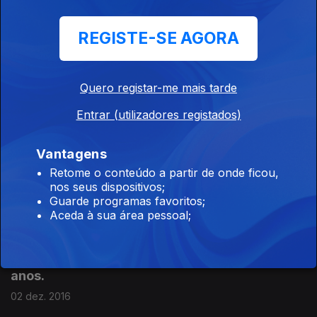
programa com testemunhos de vítimas de
violência doméstica.
REGISTE-SE AGORA
16 dez. 2016
Quero registar-me mais tarde
Terceiro programa da série "Calar, Nunca!". A
Entrar (utilizadores registados)
violência doméstica levada ao extremo: os
homicídios conjugais.
Vantagens
09 dez. 2016
Retome o conteúdo a partir de onde ficou,
nos seus dispositivos;
Guarde programas favoritos;
Aceda à sua área pessoal;
Segundo episódio da série "Calar, Nunca!".
Testemunho de Filomena (nome fictício), que
foi vítima de violência doméstica durante 15
anos.
02 dez. 2016