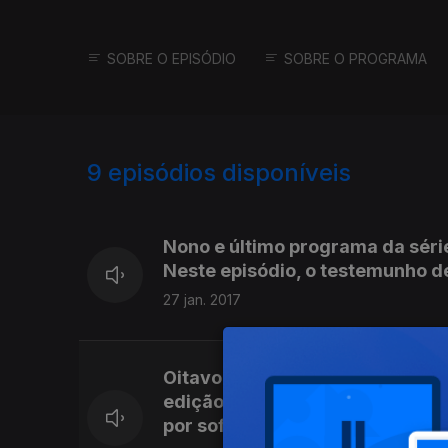
SOBRE O EPISÓDIO
SOBRE O PROGRAMA
9
episódios disponíveis
261401
Nono e último programa da séri
Neste episódio, o testemunho d
27 jan. 2017
Oitavo episódio da série "Calar
edição, o testemunho de Sofia (
por sofrer durante o namoro e 