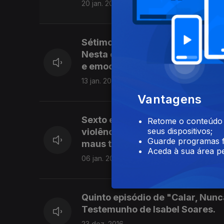
20 jan. 2017
Sétimo episódio da série "Calar
Nesta emissão, o testemunho de
e emocionais durante vários an
13 jan. 2017
Vantagens
Sexto episódio da série "Calar
Retome o conteúdo a
seus dispositivos;
violência doméstica. Nesta emi
Guarde programas f
maus tratos psicológicos por pa
Aceda à sua área pe
06 jan. 2017
Quinto episódio de "Calar, Nunc
Testemunho de Isabel Soares.
23 dez. 2016