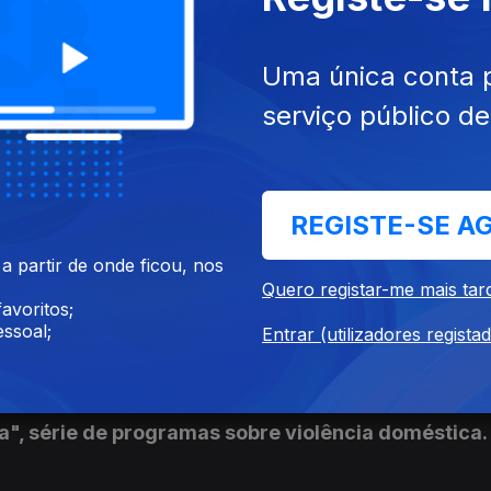
Uma única conta 
, Nunca!", série de programas sobre violência dom
serviço público d
 duas mulheres que sofreram graves maus tratos 
os. Com o apoio de uma associação, conseguiram f
REGISTE-SE A
, Nunca!", programa com testemunhos de vítimas d
 partir de onde ficou, nos
ssão, a voz de um homem que durante muitos anos
Quero registar-me mais tar
avoritos;
rte mulher.
ssoal;
Entrar (utilizadores regista
a", série de programas sobre violência doméstica.