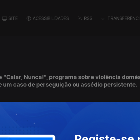
SITE
ACESSIBILIDADES
RSS
TRANSFERÊNCI
e "Calar, Nunca!", programa sobre violência domés
e um caso de perseguição ou assédio persistente.
, Nunca!", programa sobre violência doméstica. Ne
nome fictício), que relata os maus tratos que com
que se prolongaram por vários anos de casamento.
Registe-se