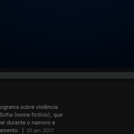
rograma sobre violência
ofia (nome fictício), que
rer durante o namoro e
samento.
|
20 jan. 2017