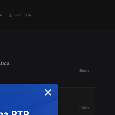
A
PARTILHA
tica.
45min
×
sta
eçou
46min
 na RTP