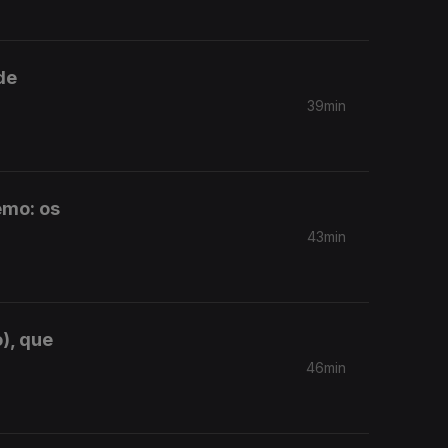
de
39min
emo: os
43min
), que
46min