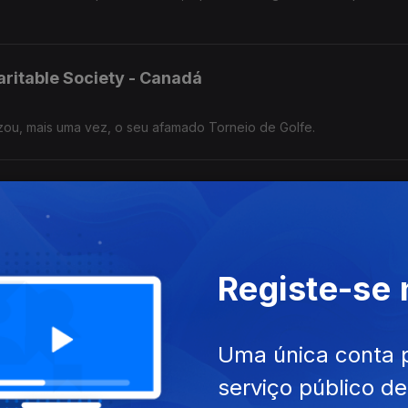
aritable Society - Canadá
zou, mais uma vez, o seu afamado Torneio de Golfe.
ndorra
ueno país montanhoso, o empresário Agostinho Antunes da Silva con
.
Registe-se
Uma única conta 
e histórico agora propriedade da portuguesa Vera Poeta, natural de
serviço público d