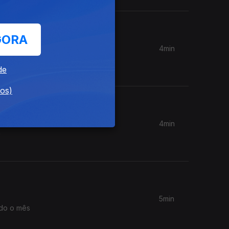
GORA
4min
em 3
de
dos)
4min
5min
odo o mês