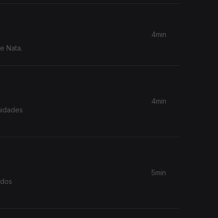
4min
e Nata.
4min
nidades
5min
ados