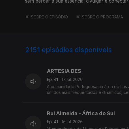
sem perder a sua essência: divulgar e conecta
brasileira.
SOBRE O EPISÓDIO
SOBRE O PROGRAMA
2151
episódios disponíveis
939657
935640
ARTESIA DES
Ep. 41
17 jul. 2026
A comunidade Portuguesa na área de Los An
um dos mais frequentados e dinâmicos, cen
Rui Almeida - África do Sul
Ep. 41
16 jul. 2026
15 anos depois do Mundial de Futebol na Áf