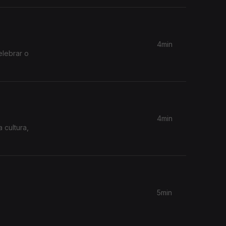
4min
elebrar o
4min
 cultura,
5min