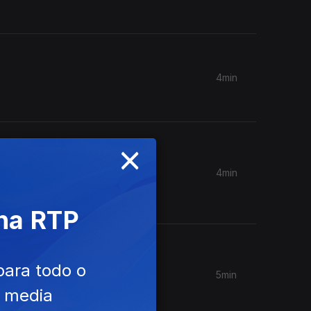
4min
×
4min
tinua a
 na RTP
para todo o
5min
 Arouca e
e media