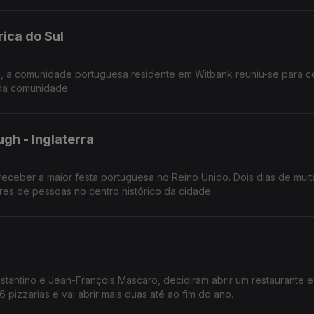
rica do Sul
l, a comunidade portuguesa residente em Witbank reuniu-se para c
 da comunidade.
gh - Inglaterra
receber a maior festa portuguesa no Reino Unido. Dois dias de muita
res de pessoas no centro histórico da cidade.
nstantino e Jean-François Mascaro, decidiram abrir um restaurante e
6 pizzarias e vai abrir mais duas até ao fim do ano.