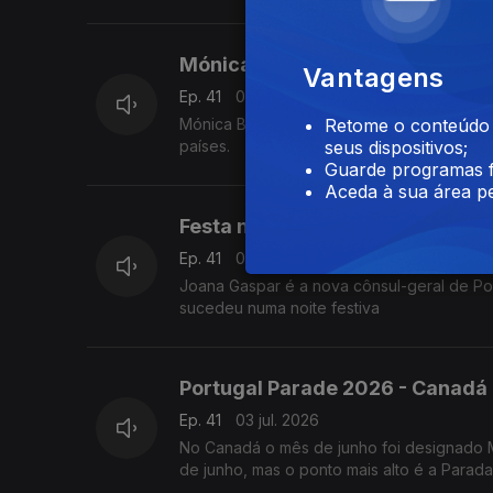
Mónica Bastos - Luxemburgo
Vantagens
Ep. 41
07 jul. 2026
Mónica Bastos professora de formação, m
Retome o conteúdo a
países.
seus dispositivos;
Guarde programas f
Aceda à sua área pe
Festa no Consulado – Rio de Jan
Ep. 41
06 jul. 2026
Joana Gaspar é a nova cônsul-geral de Portugal no Rio de Janeiro. 
sucedeu numa noite festiva
Portugal Parade 2026 - Canadá
Ep. 41
03 jul. 2026
No Canadá o mês de junho foi designado M
de junho, mas o ponto mais alto é a Parada