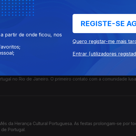
REGISTE-SE A
ora no Luxemburgo e coordena atualmente o ensino do português 
 partir de onde ficou, nos
Quero registar-me mais tar
avoritos;
ssoal;
Entrar (utilizadores regista
eiro
O primeiro contato com a comunidade lusa
ês da Herança Cultural Portuguesa. As festas prolongam-se por t
 de Portugal.