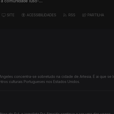
r a comunidade luso-
SITE
ACESSIBILIDADES
RSS
PARTILHA
geles concentra-se sobretudo na cidade de Artesia. É ai que se l
tros culturais Portugueses nos Estados Unidos.
rica do Sul, o jornalista Rui Almeida continua a ser uma das vozes