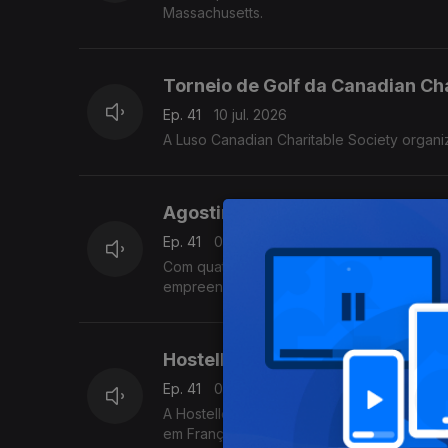
Massachusetts.
Torneio de Golf da Canadian Ch
Ep. 41
10 jul. 2026
A Luso Canadian Charitable Society organi
Agostinho Antunes da Silva - A
Ep. 41
09 jul. 2026
Com quatro padarias e pastelarias no peq
empreender - desde 1987 - neste território
Hostellerie du Parc - França
Ep. 41
08 jul. 2026
A Hostellerie du Parc é um antigo palacet
em França há 18 anos.