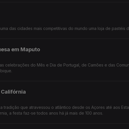
numa das cidades mais competitivas do mundo uma loja de pastéis d
guesa em Maputo
 das celebrações do Mês e Dia de Portugal, de Camões e das Comu
bique.
 Califórnia
ma tradição que atravessou o atlântico desde os Açores até aos Est
nia, a festa faz-se todos anos há já mais de 100 anos.