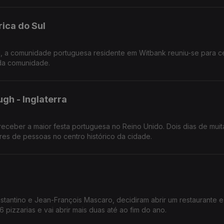
rica do Sul
l, a comunidade portuguesa residente em Witbank reuniu-se para c
 da comunidade.
gh - Inglaterra
receber a maior festa portuguesa no Reino Unido. Dois dias de muita
res de pessoas no centro histórico da cidade.
nstantino e Jean-François Mascaro, decidiram abrir um restaurante e
6 pizzarias e vai abrir mais duas até ao fim do ano.