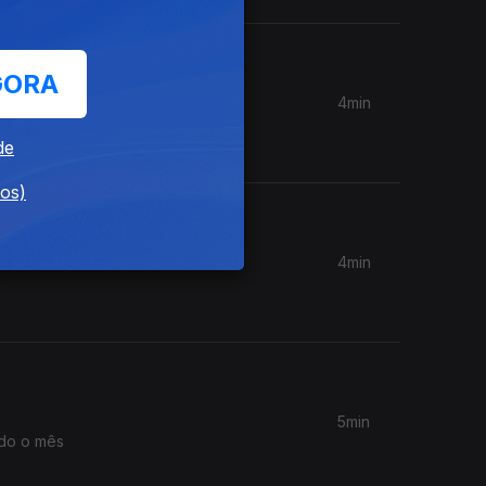
GORA
4min
em 3
de
dos)
4min
5min
odo o mês