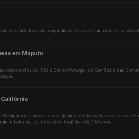
numa das cidades mais competitivas do mundo uma loja de pastéis d
guesa em Maputo
 das celebrações do Mês e Dia de Portugal, de Camões e das Comu
bique.
 Califórnia
ma tradição que atravessou o atlântico desde os Açores até aos Est
nia, a festa faz-se todos anos há já mais de 100 anos.