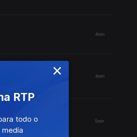
4min
×
4min
tinua a
 na RTP
para todo o
5min
 Arouca e
e media