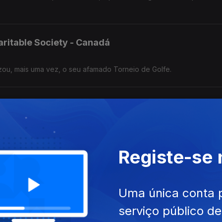
aritable Society - Canadá
zou, mais uma vez, o seu afamado Torneio de Golfe.
ndorra
ueno país montanhoso, o empresário Agostinho Antunes da Silva con
.
Registe-se
Uma única conta 
e histórico agora propriedade da portuguesa Vera Poeta, natural de
serviço público d