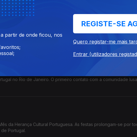
REGISTE-SE A
ora no Luxemburgo e coordena atualmente o ensino do português 
 partir de onde ficou, nos
Quero registar-me mais tar
avoritos;
ssoal;
Entrar (utilizadores regista
eiro
O primeiro contato com a comunidade lusa
ês da Herança Cultural Portuguesa. As festas prolongam-se por t
 de Portugal.