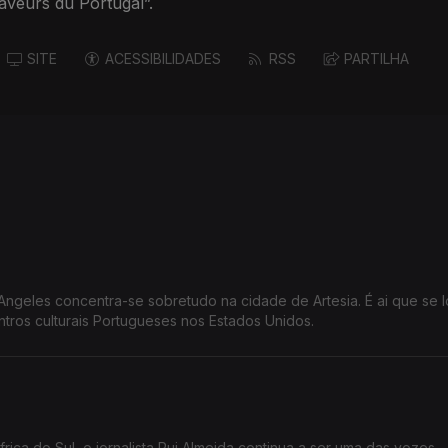
aveurs du Portugal”.
SITE
ACESSIBILIDADES
RSS
PARTILHA
geles concentra-se sobretudo na cidade de Artesia. É ai que se l
tros culturais Portugueses nos Estados Unidos.
rica do Sul, o jornalista Rui Almeida continua a ser uma das vozes