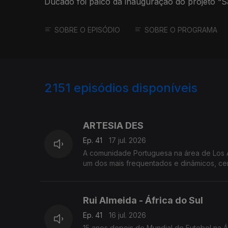
Ducado foi palco da inauguração do projeto “S
SOBRE O EPISÓDIO
SOBRE O PROGRAMA
2151
episódios disponíveis
939657
935640
ARTESIA DES
Ep. 41
17 jul. 2026
A comunidade Portuguesa na área de Los An
um dos mais frequentados e dinâmicos, cen
Rui Almeida - África do Sul
Ep. 41
16 jul. 2026
15 anos depois do Mundial de Futebol na Áf