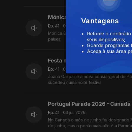
Mónica Bastos - Luxemburgo
Vantagens
Ep. 41
07 jul. 2026
Mónica Bastos professora de formação, m
Retome o conteúdo a
países.
seus dispositivos;
Guarde programas f
Aceda à sua área pe
Festa no Consulado – Rio de Jan
Ep. 41
06 jul. 2026
Joana Gaspar é a nova cônsul-geral de Portugal no Rio de Janeiro. 
sucedeu numa noite festiva
Portugal Parade 2026 - Canadá
Ep. 41
03 jul. 2026
No Canadá o mês de junho foi designado M
de junho, mas o ponto mais alto é a Parada