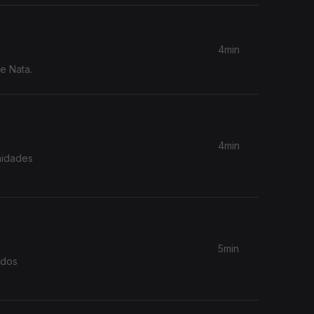
4min
e Nata.
4min
nidades
5min
ados