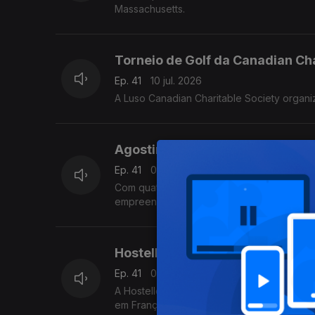
Massachusetts.
Torneio de Golf da Canadian Ch
Ep. 41
10 jul. 2026
A Luso Canadian Charitable Society organi
Agostinho Antunes da Silva - A
Ep. 41
09 jul. 2026
Com quatro padarias e pastelarias no peq
empreender - desde 1987 - neste território
Hostellerie du Parc - França
Ep. 41
08 jul. 2026
A Hostellerie du Parc é um antigo palacet
em França há 18 anos.