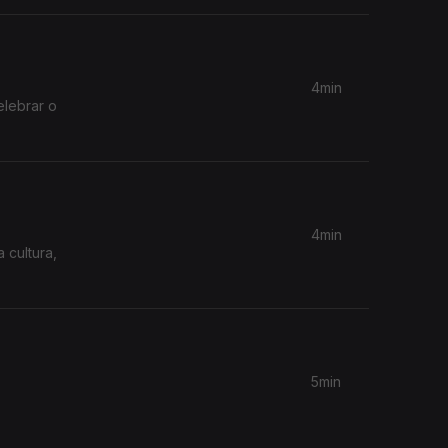
4min
elebrar o
4min
 cultura,
5min