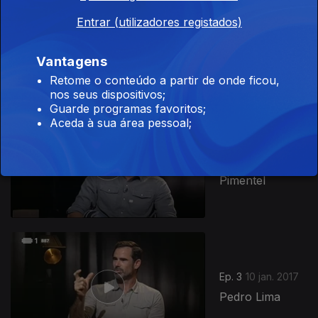
Entrar (utilizadores registados)
Ep. 5
24 jan. 2017
Ricardo Pereira
Vantagens
Retome o conteúdo a partir de onde ficou,
nos seus dispositivos;
Guarde programas favoritos;
Aceda à sua área pessoal;
Ep. 4
17 jan. 2017
Afonso
Pimentel
267007
Ep. 3
10 jan. 2017
Pedro Lima