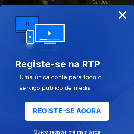
Cardeal
×
Ep. 7
07 fev. 2017
Soraia Chaves
Registe-se na RTP
Uma única conta para todo o
serviço público de media
Ep. 6
31 jan. 2017
Custodia
Gallego
REGISTE-SE AGORA
Quero registar-me mais tarde