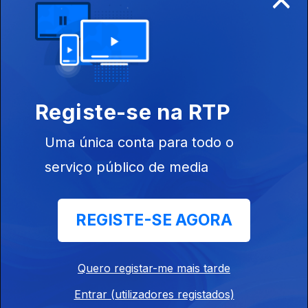
Soraia Chaves
Ep. 6
31 jan. 2017
Registe-se na RTP
Custodia
Gallego
Uma única conta para todo o
serviço público de media
REGISTE-SE AGORA
Ep. 5
24 jan. 2017
Ricardo Pereira
Quero registar-me mais tarde
Entrar (utilizadores registados)