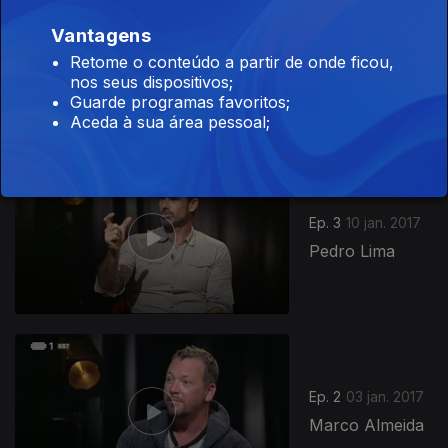
Vantagens
Ep. 4
17 jan. 2017
Retome o conteúdo a partir de onde ficou,
Afonso
nos seus dispositivos;
Pimentel
Guarde programas favoritos;
Aceda à sua área pessoal;
267007
Ep. 3
10 jan. 2017
Pedro Lima
Ep. 2
03 jan. 2017
Marco Almeida