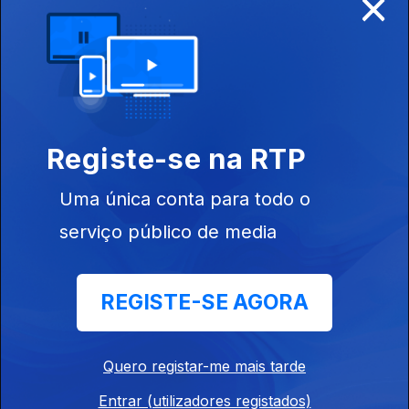
×
Soraia Chaves
Ep. 6
31 jan. 2017
Registe-se na RTP
Custodia
Gallego
Uma única conta para todo o
serviço público de media
REGISTE-SE AGORA
Ep. 5
24 jan. 2017
Ricardo Pereira
Quero registar-me mais tarde
Entrar (utilizadores registados)