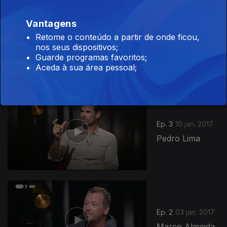
Vantagens
Ep. 4
17 jan. 2017
Retome o conteúdo a partir de onde ficou,
Afonso
nos seus dispositivos;
Pimentel
Guarde programas favoritos;
Aceda à sua área pessoal;
267007
Ep. 3
10 jan. 2017
Pedro Lima
Ep. 2
03 jan. 2017
Marco Almeida