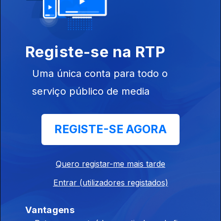
Registe-se na RTP
Ep. 177
06 dez. 2017
Uma única conta para todo o
serviço público de media
REGISTE-SE AGORA
Ep. 176
05 dez. 2017
Quero registar-me mais tarde
Entrar (utilizadores registados)
Vantagens
Ep. 175