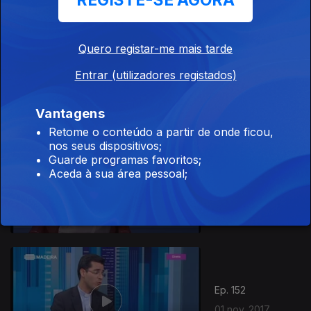
REGISTE-SE AGORA
Quero registar-me mais tarde
Ep. 159
03 nov. 2017
Entrar (utilizadores registados)
Vantagens
Retome o conteúdo a partir de onde ficou,
nos seus dispositivos;
Guarde programas favoritos;
Ep. 153
Aceda à sua área pessoal;
02 nov. 2017
Ep. 152
01 nov. 2017