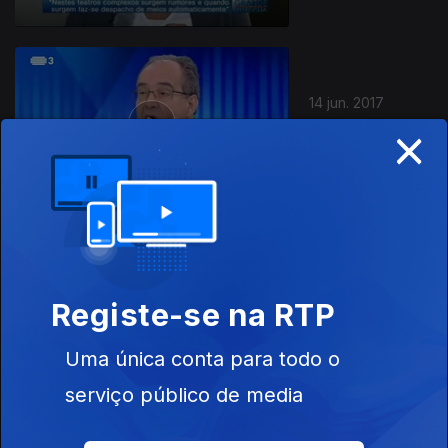
14 jun. 2017
×
Manuel
Antunes
07 jun. 2017
Clara Ferreira
Registe-se na RTP
Alves
Uma única conta para todo o
serviço público de media