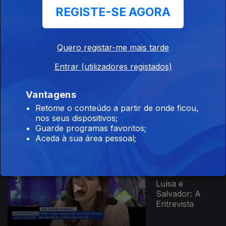
31 mai. 2017
REGISTE-SE AGORA
Elisa Ferreira
Quero registar-me mais tarde
Entrar (utilizadores registados)
24 mai. 2017
Vantagens
Juan Pablo
Retome o conteúdo a partir de onde ficou,
Escobar
nos seus dispositivos;
Guarde programas favoritos;
Aceda à sua área pessoal;
23 mai. 2017
Luísa e
Salvador: A
Entrevista