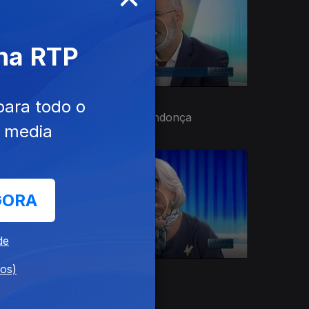
 na RTP
27 set. 2017
para todo o
José Tolentino Mendonça
e media
GORA
de
dos)
Ep. 31
26 jul. 2017
Eunice Munoz