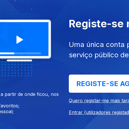
Registe-se
017
30 set. 2017
Uma única conta 
uno Santos
Ken Follett
serviço público d
REGISTE-SE A
 partir de onde ficou, nos
Quero registar-me mais tar
avoritos;
ssoal;
Entrar (utilizadores regista
017
Ep. 32
30 ago. 2017
Diniz
Francisca Van Dunem