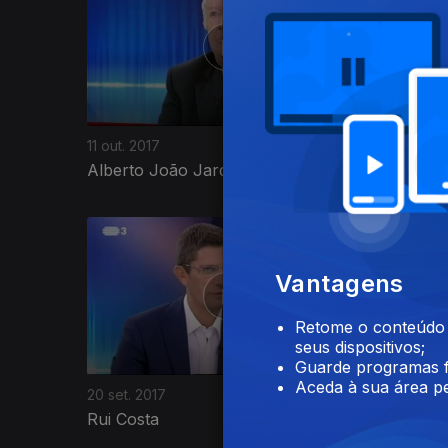
11 out. 2017
04 out. 2
Alberto João Jardim
Pedro N
Vantagens
Retome o conteúdo a
seus dispositivos;
Guarde programas f
Aceda à sua área pe
20 set. 2017
06 set. 2
Rui Costa
Ricardo 