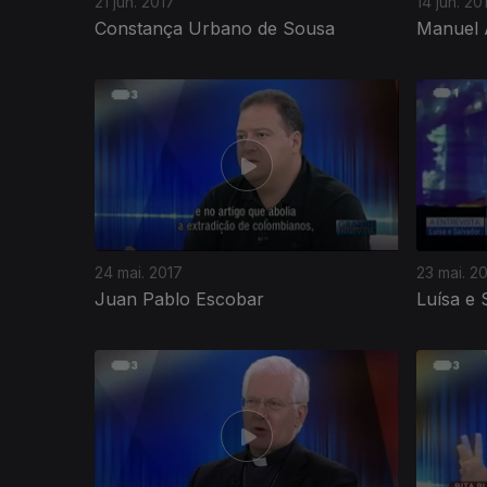
21 jun. 2017
14 jun. 20
Constança Urbano de Sousa
Manuel 
24 mai. 2017
23 mai. 2
Juan Pablo Escobar
Luísa e 
283655