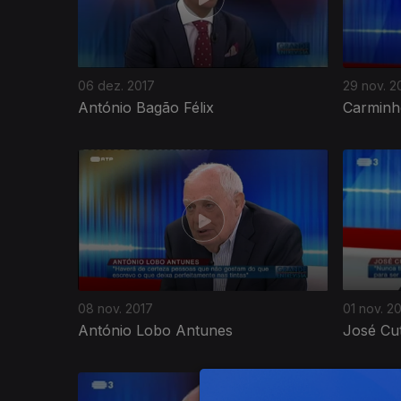
06 dez. 2017
29 nov. 2
António Bagão Félix
Carminh
311457
08 nov. 2017
01 nov. 2
António Lobo Antunes
José Cut