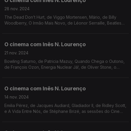
O cinema com Inês N. Lourenço
28 nov. 2024
The Dead Don’t Hurt, de Viggo Mortensen, Mário, de Billy
Woodberry, O Irmão Mais Novo, de Léonor Serraille, Beatles
‘64, de David Tedeschi, sessões dos cineclubes Gardunha e
Lucky Star, Cinemateca Júnior e Batalha.
O cinema com Inês N. Lourenço
21 nov. 2024
Bowling Saturno, de Patricia Mazuy, Quando Chega o Outono,
de François Ozon, Energia Nuclear Já!, de Oliver Stone, o
documentário No Other Land, Porto/Post/Doc, sessões na
Cinemateca e no Cinema Nimas.
O cinema com Inês N. Lourenço
14 nov. 2024
Emilia Pérez, de Jacques Audiard, Gladiador II, de Ridley Scott,
e A Vida Entre Nós, de Stéphane Brizé, as sessões do Cine
clube de Viseu, o Doc’s Kingdom, LEFFEST e o livro Ava - 48
Horas na Vida de Ava Gardner.