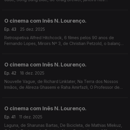
cineclubes e Cinemateca, retrospetiva João César Monteiro, a
memória de Béla Tarr e Brigitte Bardot.
O cinema com Inês N. Lourenço.
Ep. 43
25 dez. 2025
Retrospetiva Alfred Hitchcock, 6 filmes pelos 90 anos de
Fernando Lopes, Miroirs Nº 3, de Christian Petzold, o balanço
das estreias e in memoriam das personalidades do cinema
desaparecidas em 2025.
O cinema com Inês N. Lourenço.
Ep. 42
18 dez. 2025
Nouvelle Vague, de Richard Linklater, Na Terra dos Nossos
Irmãos, de Alireza Ghasemi e Raha Amirfazli, O Professor de
Inglês, de Peter Cattaneo, 100 anos da New Yorker, memórias
de Anthony Hopkins e o adeus a Rob Reiner.
O cinema com Inês N. Lourenço.
Ep. 41
11 dez. 2025
Laguna, de Sharunas Bartas, De Bicicleta, de Mathias Mlekuz,