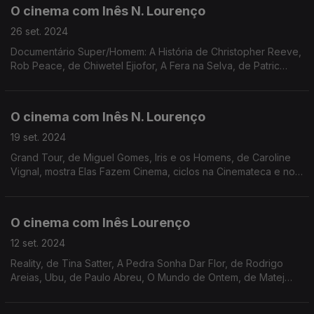
O cinema com Inês N. Lourenço
26 set. 2024
Documentário Super/Homem: A História de Christopher Reeve,
Rob Peace, de Chiwetel Ejiofor, A Fera na Selva, de Patric
Chiha, Cinemateca, Cineclube Braga, Mostra de Hong Kong e
aniversários de Mastroianni e Bardot.
O cinema com Inês N. Lourenço
19 set. 2024
Grand Tour, de Miguel Gomes, Iris e os Homens, de Caroline
Vignal, mostra Elas Fazem Cinema, ciclos na Cinemateca e no
Nimas, o centenário de Lauren Bacall e os 90 anos de Sophia
Loren.
O cinema com Inês Lourenço
12 set. 2024
Reality, de Tina Satter, A Pedra Sonha Dar Flor, de Rodrigo
Areias, Ubu, de Paulo Abreu, O Mundo de Ontem, de Matej
Chlupacek, as sessões dos cineclubes e a memória de James
Earl Jones.