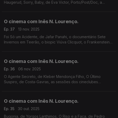
Haugerud, Sorry, Baby, de Eva Victor, Porto/Post/Doc, a
retrospetiva William A. Wellman na Cinemateca, uma sessão
Cinepop e o bom cinema na RTP Play.
O cinema com Inês N. Lourenço.
Ep. 37
13 nov. 2025
Foi Só um Acidente, de Jafar Panahi, o documentário Sete
Invernos em Teerão, o biopic Viúva Clicquot, o Frankenstein
de Del Toro, sugestões da Gulbenkian ao Batalha, e a memória
do ator Homayoun Ershadi.
O cinema com Inês N. Lourenço.
Ep. 36
06 nov. 2025
O Agente Secreto, de Kleber Mendonça Filho, O Último
Suspiro, de Costa-Gavras, as sessões dos cineclubes
Gardunha e Lucky Star, a 19ª edição do LEFFEST e a memória
da atriz americana Diane Ladd.
O cinema com Inês N. Lourenço.
Ep. 35
30 out. 2025
Bugonia, de Yorgos Lanthimos, O Riso e a Faca, de Pedro