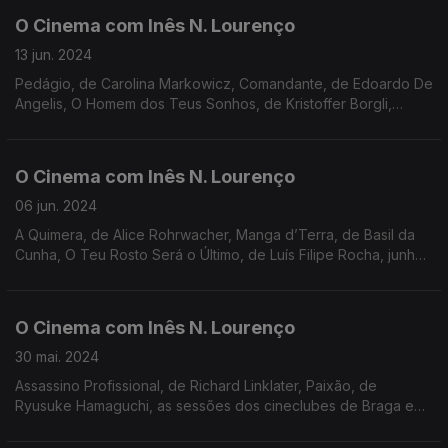
O Cinema com Inês N. Lourenço
13 jun. 2024
Pedágio, de Carolina Markowicz, Comandante, de Edoardo De
Angelis, O Homem dos Teus Sonhos, de Kristoffer Borgli,
sessões do Cineclube de Faro, cinema Nimas, CCMO e três
livros.
O Cinema com Inês N. Lourenço
06 jun. 2024
A Quimera, de Alice Rohrwacher, Manga d’Terra, de Basil da
Cunha, O Teu Rosto Será o Último, de Luís Filipe Rocha, junho
nos cineclubes Gardunha e Pombal, ciclo no Cinema Fernando
Lopes e a caixa DVD Kinuyo Tanaka.
O Cinema com Inês N. Lourenço
30 mai. 2024
Assassino Profissional, de Richard Linklater, Paixão, de
Ryusuke Hamaguchi, as sessões dos cineclubes de Braga e
Porto, a Feira do Livro na Filmin, o catálogo Jorge Silva Melo e
a memória de Richard M. Sherman.