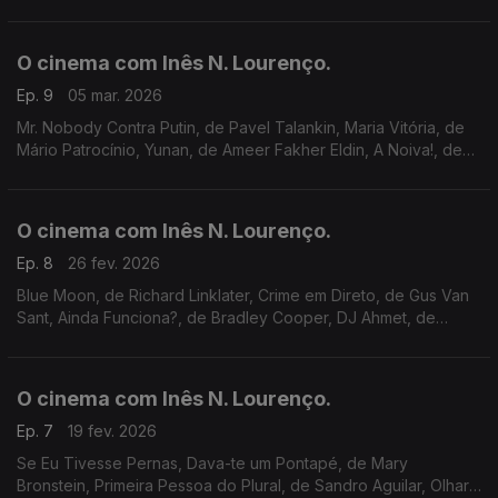
Kill Bill – Toda a Obra Sangrenta, a MONSTRA e um livro: O
Futuro da Verdade, de Werner Herzog.
O cinema com Inês N. Lourenço.
Ep. 9
05 mar. 2026
Mr. Nobody Contra Putin, de Pavel Talankin, Maria Vitória, de
Mário Patrocínio, Yunan, de Ameer Fakher Eldin, A Noiva!, de
Maggie Gyllenhaal, cineclubes e Cinemateca, uma animação
Disney e curtas nos Óscares.
O cinema com Inês N. Lourenço.
Ep. 8
26 fev. 2026
Blue Moon, de Richard Linklater, Crime em Direto, de Gus Van
Sant, Ainda Funciona?, de Bradley Cooper, DJ Ahmet, de
Georgi M. Unkovski, Young Hearts, de Anthony Schatteman,
março na Cinemateca e o livro Fantasmas.
O cinema com Inês N. Lourenço.
Ep. 7
19 fev. 2026
Se Eu Tivesse Pernas, Dava-te um Pontapé, de Mary
Bronstein, Primeira Pessoa do Plural, de Sandro Aguilar, Olhar