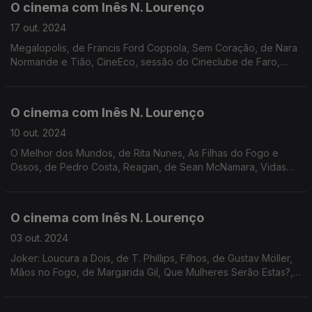
O cinema com Inês N. Lourenço
17 out. 2024
Megalopolis, de Francis Ford Coppola, Sem Coração, de Nara
Normande e Tião, CineEco, sessão do Cineclube de Faro,
DocLisboa, Tribeca Festival e o livro Conversas Sobre a Fé, de
Antonio Spadaro e Martin Scorsese.
O cinema com Inês N. Lourenço
10 out. 2024
O Melhor dos Mundos, de Rita Nunes, As Filhas do Fogo e
Ossos, de Pedro Costa, Reagan, de Sean McNamara, Vidas
Paralelas, de Maite Alberdi, JUVE, Close-up - Observatório de
Cinema e as sessões do Nimas.
O cinema com Inês N. Lourenço
03 out. 2024
Joker: Loucura a Dois, de T. Phillips, Filhos, de Gustav Möller,
Mãos no Fogo, de Margarida Gil, Que Mulheres Serão Estas?,
cineclube, ciclo Gulbenkian, Festa do Cinema Francês, Maggie
Smith e Kris Kristofferson.