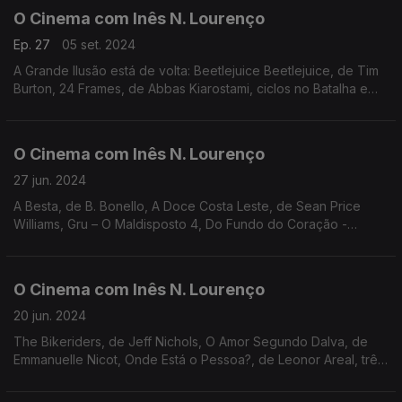
O Cinema com Inês N. Lourenço
Ep. 27
05 set. 2024
A Grande Ilusão está de volta: Beetlejuice Beetlejuice, de Tim
Burton, 24 Frames, de Abbas Kiarostami, ciclos no Batalha e
Cinemateca, MOTELX e a memória de Gena Rowlands e Alain
Delon
O Cinema com Inês N. Lourenço
27 jun. 2024
A Besta, de B. Bonello, A Doce Costa Leste, de Sean Price
Williams, Gru – O Maldisposto 4, Do Fundo do Coração -
Reprise, ciclo Bergman, cinema ao ar livre, Donald Sutherland
e Cinema Imaginado, de Bruno de Almeida.
O Cinema com Inês N. Lourenço
20 jun. 2024
The Bikeriders, de Jeff Nichols, O Amor Segundo Dalva, de
Emmanuelle Nicot, Onde Está o Pessoa?, de Leonor Areal, três
curtas portuguesas, Soma das Partes, de Edgar Ferreira, e a
memória de Anouk Aimée.