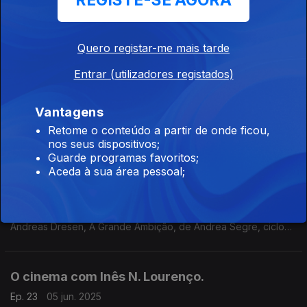
REGISTE-SE AGORA
A Vida Luminosa, de João Rosas, os documentários Pote de
Ouro: Nos Copos com Shane MacGowan e Comédia e Caos: O
Legado de Andy Kaufman, ciclos vários e dois livros. Boas
férias, bons filmes, e até setembro!
Quero registar-me mais tarde
O cinema com Inês N. Lourenço.
Entrar (utilizadores registados)
Ep. 25
19 jun. 2025
Elio, a nova animação da Pixar, Queer, de Luca Guadagnino,
Vantagens
Sally, de Cristina Costantini, sugestões na RTP Play, FEST –
Retome o conteúdo a partir de onde ficou,
Festival Novo Cinema, Novos Realizadores, Cinemateca Júnior,
nos seus dispositivos;
e a memória de Brian Wilson.
Guarde programas favoritos;
Aceda à sua área pessoal;
O cinema com Inês N. Lourenço.
Ep. 24
12 jun. 2025
Maria Montessori, de Léa Todorov, De Hilde, Com Amor, de
Andreas Dresen, A Grande Ambição, de Andrea Segre, ciclo
Ingmar Bergman no streaming, uma sessão especial no cinema
Nimas e três sugestões literárias.
O cinema com Inês N. Lourenço.
Ep. 23
05 jun. 2025