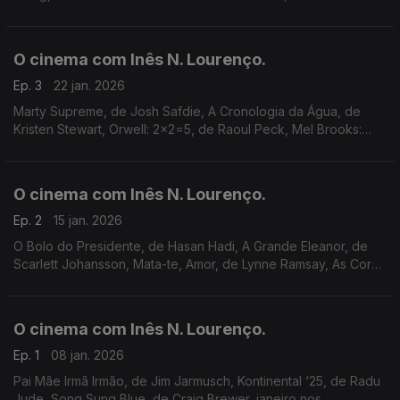
para um Golpe de Estado e Disneyland Handcrafted, ciclos
Cinemateca, Nimas, e o Outsiders.
O cinema com Inês N. Lourenço.
Ep. 3
22 jan. 2026
Marty Supreme, de Josh Safdie, A Cronologia da Água, de
Kristen Stewart, Orwell: 2x2=5, de Raoul Peck, Mel Brooks:
The 99 Year Old Man!, Indiejúnior, o ciclo O Poder e a Glória e
a 5ª edição do Outsiders.
O cinema com Inês N. Lourenço.
Ep. 2
15 jan. 2026
O Bolo do Presidente, de Hasan Hadi, A Grande Eleanor, de
Scarlett Johansson, Mata-te, Amor, de Lynne Ramsay, As Cores
do Tempo, de Cédric Klapisch, o Algarve Film Week, um ciclo
do Batalha e o livro O Tempo e a Terra.
O cinema com Inês N. Lourenço.
Ep. 1
08 jan. 2026
Pai Mãe Irmã Irmão, de Jim Jarmusch, Kontinental ‘25, de Radu
Jude, Song Sung Blue, de Craig Brewer, janeiro nos