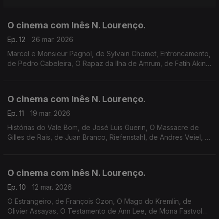
Segunda Mulher, de Murielle Joudet.
O cinema com Inês N. Lourenço.
Ep. 12
26 mar. 2026
Marcel e Monsieur Pagnol, de Sylvain Chomet, Entroncamento,
de Pedro Cabeleira, O Rapaz da Ilha de Amrum, de Fatih Akin,
propostas no streaming (RTP Play, Netflix e Filmin) e ciclos da
Cinemateca ao Cinema Nimas.
O cinema com Inês N. Lourenço.
Ep. 11
19 mar. 2026
Histórias do Vale Bom, de José Luis Guerin, O Massacre de
Gilles de Rais, de Juan Branco, Riefenstahl, de Andres Veiel, a
animação A Pequena Amélie, ciclos, sessões especiais e um
balanço dos Óscares.
O cinema com Inês N. Lourenço.
Ep. 10
12 mar. 2026
O Estrangeiro, de François Ozon, O Mago do Kremlin, de
Olivier Assayas, O Testamento de Ann Lee, de Mona Fastvold,