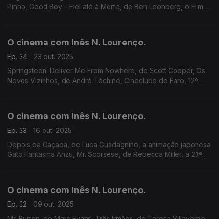
Pinho, Good Boy – Fiel até à Morte, de Ben Leonberg, o Film
Fest, em Setúbal, a retrospetiva William A. Wellman, na
Cinemateca, e a memória de Björn Andrésen.
O cinema com Inês N. Lourenço.
Ep. 34
23 out. 2025
Springsteen: Deliver Me From Nowhere, de Scott Cooper, Os
Novos Vizinhos, de André Téchiné, Cineclube de Faro, 12º
Olhares do Mediterrâneo, Dia do Património Audiovisual na
Cinemateca e o novo livro de Woody Allen.
O cinema com Inês N. Lourenço.
Ep. 33
16 out. 2025
Depois da Caçada, de Luca Guadagnino, a animação japonesa
Gato Fantasma Anzu, Mr. Scorsese, de Rebecca Miller, a 23ª
edição do Doclisboa, a caixa Blu-ray Rainer Werner
Fassbinder e a memória de Diane Keaton.
O cinema com Inês N. Lourenço.
Ep. 32
09 out. 2025
Mr. Burton, de Marc Evans, Três Irmãos, de Teresa Villaverde,