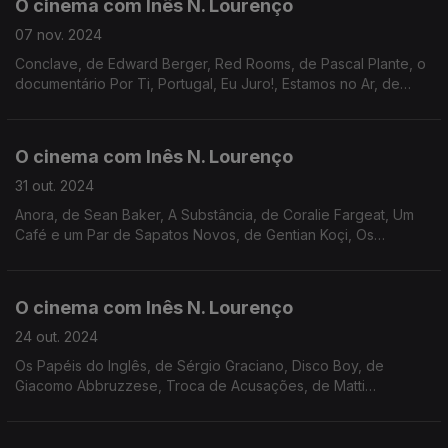
O cinema com Inês N. Lourenço
07 nov. 2024
Conclave, de Edward Berger, Red Rooms, de Pascal Plante, o
documentário Por Ti, Portugal, Eu Juro!, Estamos no Ar, de
Diogo Costa Amarante, ciclo Chris Marker, 18ª edição do
LEFFEST e a memória de Quincy Jones.
O cinema com Inês N. Lourenço
31 out. 2024
Anora, de Sean Baker, A Substância, de Coralie Fargeat, Um
Café e um Par de Sapatos Novos, de Gentian Koçi, Os
Indesejáveis, de Ladj Ly, cineclubes, Night Edition, Olhares do
Mediterrâneo e a memória de Teri Garr
O cinema com Inês N. Lourenço
24 out. 2024
Os Papéis do Inglês, de Sérgio Graciano, Disco Boy, de
Giacomo Abbruzzese, Troca de Acusações, de Matti
Geschonneck, HahaArt Film Festival, Dia do Património
Audiovisual, 70 anos de Godzilla e 60 de My Fair Lady.