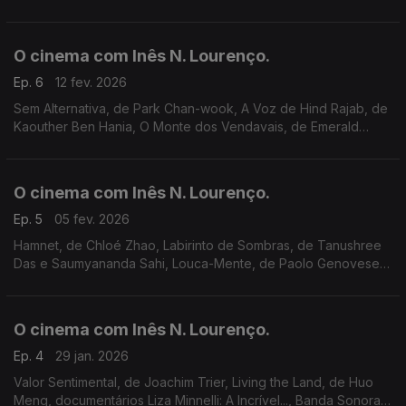
o Sol, de Mascha Schilinski, ciclo Eustache & Garrel, o adeus a
Robert Duvall e Frederick Wiseman.
O cinema com Inês N. Lourenço.
Ep. 6
12 fev. 2026
Sem Alternativa, de Park Chan-wook, A Voz de Hind Rajab, de
Kaouther Ben Hania, O Monte dos Vendavais, de Emerald
Fennell, um ciclo Cinemateca, uma sala para o cinema
português, clássicos na RTP Play e um disco.
O cinema com Inês N. Lourenço.
Ep. 5
05 fev. 2026
Hamnet, de Chloé Zhao, Labirinto de Sombras, de Tanushree
Das e Saumyananda Sahi, Louca-Mente, de Paolo Genovese,
as sessões mensais dos cineclubes Gardunha, Lucky Star e
Cinemateca, e a memória de João Canijo.
O cinema com Inês N. Lourenço.
Ep. 4
29 jan. 2026
Valor Sentimental, de Joachim Trier, Living the Land, de Huo
Meng, documentários Liza Minnelli: A Incrível..., Banda Sonora