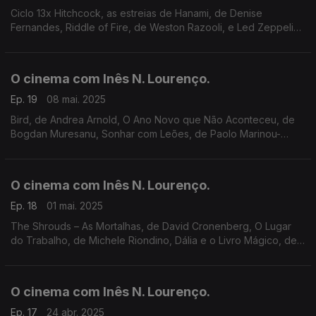
Ciclo 13x Hitchcock, as estreias de Hanami, de Denise
Fernandes, Riddle of Fire, de Weston Razooli, e Led Zeppelin
– O Nascimento da Lenda. Festivais FICS e KULTURfest, ciclos
Cinemateca e o livro Binka Jeliaskova.
O cinema com Inês N. Lourenço.
Ep. 19
08 mai. 2025
Bird, de Andrea Arnold, O Ano Novo que Não Aconteceu, de
Bogdan Muresanu, Sonhar com Leões, de Paolo Marinou-
Blanco, A Mais Preciosa Mercadoria, de Michel Hazanavicius,
Encontros, cineclubes e um ciclo no Batalha.
O cinema com Inês N. Lourenço.
Ep. 18
01 mai. 2025
The Shrouds – As Mortalhas, de David Cronenberg, O Lugar
do Trabalho, de Michele Riondino, Dália e o Livro Mágico, de
David Bisbano, sessões dos cineclubes de Famalicão e Braga,
Indielisboa e Funny Face no Batalha.
O cinema com Inês N. Lourenço.
Ep. 17
24 abr. 2025