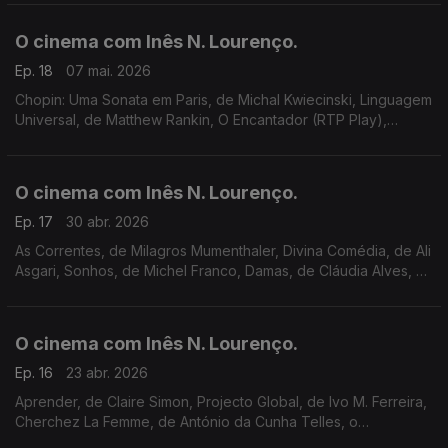
e uma sessão À Pala de Walsh.
O cinema com Inês N. Lourenço.
Ep. 18
07 mai. 2026
Chopin: Uma Sonata em Paris, de Michal Kwiecinski, Linguagem
Universal, de Matthew Rankin, O Encantador (RTP Play),
História de um Gorila: por David Attenborough (Netflix),
cineclubes, Festival Mental e Cinemateca.
O cinema com Inês N. Lourenço.
Ep. 17
30 abr. 2026
As Correntes, de Milagros Mumenthaler, Divina Comédia, de Ali
Asgari, Sonhos, de Michel Franco, Damas, de Cláudia Alves, O
Diabo Veste Prada 2, maio no Cineclube de Braga, Encontros
de Cinema de Viana e IndieLisboa.
O cinema com Inês N. Lourenço.
Ep. 16
23 abr. 2026
Aprender, de Claire Simon, Projecto Global, de Ivo M. Ferreira,
Cherchez La Femme, de António da Cunha Telles, o
documentário My Way e outras estreias. Do streaming à