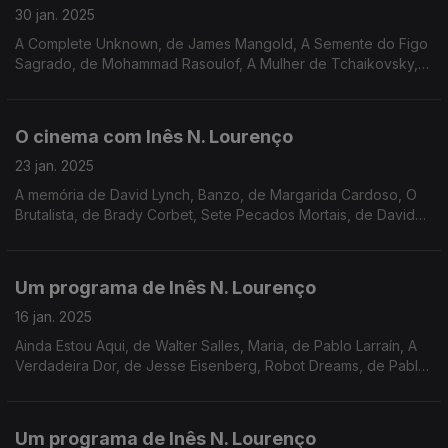
30 jan. 2025
A Complete Unknown, de James Mangold, A Semente do Figo
Sagrado, de Mohammad Rasoulof, A Mulher de Tchaikovsky,
de Kirill Serebrennikov, Indiejúnior, sessão da Cinemateca
Júnior e Mestres Japoneses Desconhecidos.
O cinema com Inês N. Lourenço
23 jan. 2025
A memória de David Lynch, Banzo, de Margarida Cardoso, O
Brutalista, de Brady Corbet, Sete Pecados Mortais, de David
Fincher, ciclos do Cineclube do Porto e Cine-Teatro Turim, e o
centenário de Paul Newman.
Um programa de Inês N. Lourenço
16 jan. 2025
Ainda Estou Aqui, de Walter Salles, Maria, de Pablo Larraín, A
Verdadeira Dor, de Jesse Eisenberg, Robot Dreams, de Pablo
Berger, Monstrare, sessões de cineclubes (Faro e Braga),
ciclo Alice Rohrwacher, no Batalha.
Um programa de Inês N. Lourenço