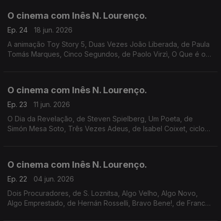
O cinema com Inês N. Lourenço.
Ep. 24
18 jun. 2026
A animação Toy Story 5, Duas Vezes João Liberada, de Paula
Tomás Marques, Cinco Segundos, de Paolo Virzì, O Que é o
Amor?, de Fabien Gorgeart, ciclos no Cinema Nimas e o livro-
DVD Três Dias Sem Deus.
O cinema com Inês N. Lourenço.
Ep. 23
11 jun. 2026
O Dia da Revelação, de Steven Spielberg, Um Poeta, de
Simón Mesa Soto, Três Vezes Adeus, de Isabel Coixet, ciclo
Realizadoras Britânicas na Cinemateca, Mostra de Cinema
Arqueológico e a memória de Marjane Satrapi.
O cinema com Inês N. Lourenço.
Ep. 22
04 jun. 2026
Dois Procuradores, de S. Loznitsa, Algo Velho, Algo Novo,
Algo Emprestado, de Hernán Rosselli, Bravo Bene!, de Franco
Maresco, ciclo musical nos TVCine, Sherlock Holmes na RTP