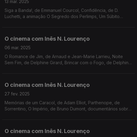
13 mar. 2025
Siga a Banda!, de Emmanuel Courcol, Confidência, de D.
Luchetti, a animação O Segredo dos Perlimps, Um Súbito
Vislumbre de Coisas Mais Profundas, de Mark Cousins,
cineclubes, Outsiders e o livro O Que é o Cinema?
O cinema com Inês N. Lourenço
06 mar. 2025
O Romance de Jim, de Arnaud e Jean-Marie Larrieu, Noite
Sem Fim, de Delphine Girard, Brincar com o Fogo, de Delphine
e Muriel Coulin, as sessões cineclubistas, os Óscares e a
memória de Gene Hackman.
O cinema com Inês N. Lourenço
27 fev. 2025
Memórias de um Caracol, de Adam Elliot, Parthenope, de
Sorrentino, O Império, de Bruno Dumont, documentários sobre
Liz Taylor e Truman Capote, sessões Cineclube de Braga,
Cinepop, sala Fernando Lopes e Cinemateca.
O cinema com Inês N. Lourenço