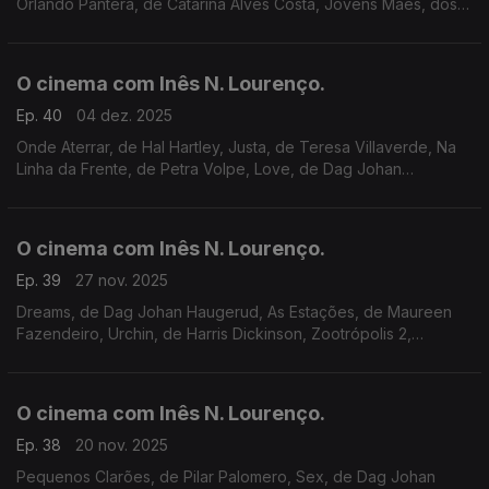
Orlando Pantera, de Catarina Alves Costa, Jovens Mães, dos
irmãos Dardenne, Batalha, Cinemateca e estreias streaming:
Jay Kelly e The Beatles Antologia.
O cinema com Inês N. Lourenço.
Ep. 40
04 dez. 2025
Onde Aterrar, de Hal Hartley, Justa, de Teresa Villaverde, Na
Linha da Frente, de Petra Volpe, Love, de Dag Johan
Haugerud, Sonhos e Comboios, de Clint Bentley, sessões dos
cineclubes, Nimas e Cinemateca Júnior.
O cinema com Inês N. Lourenço.
Ep. 39
27 nov. 2025
Dreams, de Dag Johan Haugerud, As Estações, de Maureen
Fazendeiro, Urchin, de Harris Dickinson, Zootrópolis 2,
sessões do Cineclube Lucky Star, Cinemateca, Sempre, de
Luciana Fina, na RTP2, e a memória de Udo Kier.
O cinema com Inês N. Lourenço.
Ep. 38
20 nov. 2025
Pequenos Clarões, de Pilar Palomero, Sex, de Dag Johan