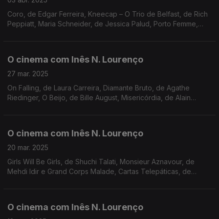
Coro, de Edgar Ferreira, Kneecap – O Trio de Belfast, de Rich
Peppiatt, Maria Schneider, de Jessica Palud, Porto Femme,
Festa do Cinema Italiano, o regresso às salas de Vale Abraão e
a memória de Val Kilmer.
O cinema com Inês N. Lourenço
27 mar. 2025
On Falling, de Laura Carreira, Diamante Bruto, de Agathe
Riedinger, O Beijo, de Bille August, Misericórdia, de Alain
Guiraudie, Cineclube de Braga, Cinemateca, sala Fernando
Lopes, Nimas, e a memória de Sakamoto.
O cinema com Inês N. Lourenço
20 mar. 2025
Girls Will Be Girls, de Shuchi Talati, Monsieur Aznavour, de
Mehdi Idir e Grand Corps Malade, Cartas Telepáticas, de
Edgar Pêra, festival MONSTRA, retrospetiva Almodóvar no
Batalha e a autobiografia de W. Herzog.
O cinema com Inês N. Lourenço