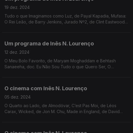
19 dez. 2024
Tudo o que Imaginamos como Luz, de Payal Kapadia, Mufasa:
O Rei Leão, de Barry Jenkins, Jurado Nº2, de Clint Eastwood,
sugestões de Natal e a memória de Marisa Paredes.
Um programa de Inês N. Lourenço
12 dez. 2024
O Meu Bolo Favorito, de Maryam Moghaddam e Behtash
Sanaeeha, doc. Eu Não Sou Tudo o que Quero Ser, O
Crepúsculo do Pé Grande, dos irmãos Zellner, As Virgens
Suicidas, Cineclube do Porto e os 90 anos de Judi Dench.
O cinema com Inês N. Lourenço
05 dez. 2024
O Quarto ao Lado, de Almodóvar, C’est Pas Moi, de Léos
Carax, Wicked, de Jon M. Chu, Made in England, de David
Hinton, sessões do Cineclube Pombal, Cinepop, Cinemateca e
Nimas, e o livro Sonny Boy, de Al Pacino.