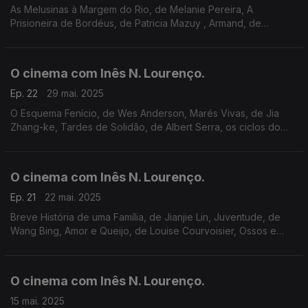
As Melusinas à Margem do Rio, de Melanie Pereira, A
Prisioneira de Bordéus, de Patricia Mazuy , Armand, de
Halfdan Ullmann Tøndel, o documentário Oceano com David
Attenborough, festival BEAST e outras propostas.
O cinema com Inês N. Lourenço.
Ep. 22
29 mai. 2025
O Esquema Fenício, de Wes Anderson, Marés Vivas, de Jia
Zhang-ke, Tardes de Solidão, de Albert Serra, os ciclos do
Lucky Star – Cineclube de Braga, Cinema São Jorge e
Cinemateca (de Billy Woodberry ao Western).
O cinema com Inês N. Lourenço.
Ep. 21
22 mai. 2025
Breve História de uma Família, de Jianjie Lin, Juventude, de
Wang Bing, Amor e Queijo, de Louise Courvoisier, Ossos e
Nomes, de Fabian Stumm, novo Missão: Impossível, outras
propostas e a memória de Robert Benton.
O cinema com Inês N. Lourenço.
15 mai. 2025