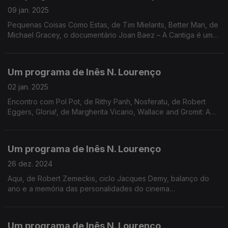
09 jan. 2025
Pequenas Coisas Como Estas, de Tim Mielants, Better Man, de
Michael Gracey, o documentário Joan Baez – A Cantiga é uma
Arma, Keek Film Festival, as sessões dos cineclubes Gardunha
e Joane, entre outras propostas.
Um programa de Inês N. Lourenço
02 jan. 2025
Encontro com Pol Pot, de Rithy Panh, Nosferatu, de Robert
Eggers, Gloria!, de Margherita Vicario, Wallace and Gromit: A
Vingança das Aves, ciclos da Cinemateca (Western), Batalha
(Arquivo) e Trindade (David Lynch).
Um programa de Inês N. Lourenço
26 dez. 2024
Aqui, de Robert Zemeckis, ciclo Jacques Demy, balanço do
ano e a memória das personalidades do cinema
desaparecidas em 2024.
Um programa de Inês N. Lourenço