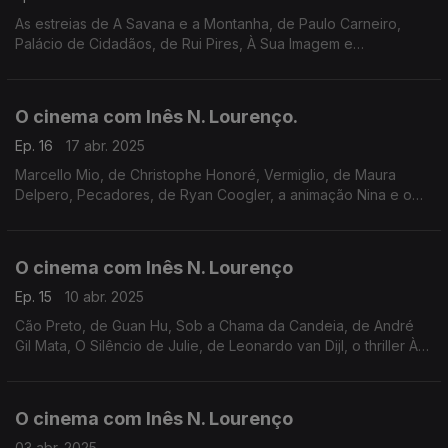
As estreias de A Savana e a Montanha, de Paulo Carneiro,
Palácio de Cidadãos, de Rui Pires, À Sua Imagem e
Bernadette; o KULTURfest, Chantal Akerman no CCB, ciclo
José Álvaro Morais e os filmes de Francisco.
O cinema com Inês N. Lourenço.
Ep. 16
17 abr. 2025
Marcello Mio, de Christophe Honoré, Vermiglio, de Maura
Delpero, Pecadores, de Ryan Coogler, a animação Nina e o
Segredo do Ouriço, ciclos Cinemateca e Nimas, George Sand:
Espírito Rebelde e clássicos na RTP Play.
O cinema com Inês N. Lourenço
Ep. 15
10 abr. 2025
Cão Preto, de Guan Hu, Sob a Chama da Candeia, de André
Gil Mata, O Silêncio de Julie, de Leonardo van Dijl, o thriller À
Chegada, mostra Intervalos, cineclubes (Gardunha, Faro,
Porto) e um documentário RTP2.
O cinema com Inês N. Lourenço
03 abr. 2025