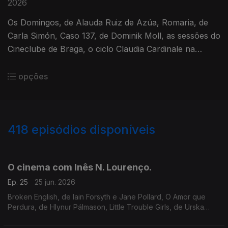
2026
Os Domingos, de Alauda Ruiz de Azúa, Romaria, de
Carla Simón, Caso 137, de Dominik Moll, as sessões do
Cineclube de Braga, o ciclo Claudia Cardinale na
Cinemateca e o livro A Segunda Mulher, de Murielle
Joudet.
opções
418
episódios disponíveis
921025
902369
882474
851984
832852
813841
793922
762912
743528
O cinema com Inês N. Lourenço.
Ep. 25
25 jun. 2026
Broken English, de Iain Forsyth e Jane Pollard, O Amor que
Perdura, de Hlynur Pálmason, Little Trouble Girls, de Urska
Djukic, e outras propostas para os dias quentes. A Grande
Ilusão faz a sua pausa até setembro.