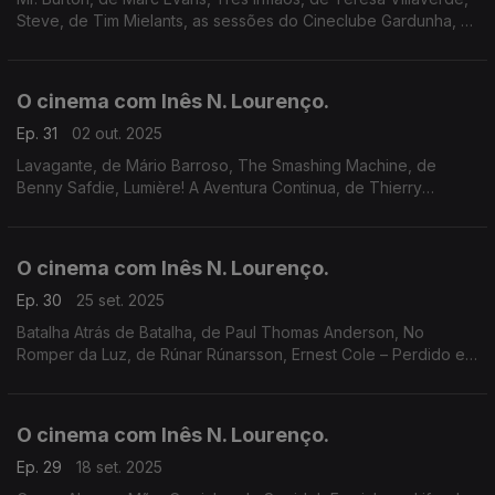
Steve, de Tim Mielants, as sessões do Cineclube Gardunha, a
10ª edição do Close-up, o CineEco, e a celebração do film
noir no Screenings Funchal.
O cinema com Inês N. Lourenço.
Ep. 31
02 out. 2025
Lavagante, de Mário Barroso, The Smashing Machine, de
Benny Safdie, Lumière! A Aventura Continua, de Thierry
Frémaux, Festa do Cinema Francês, ciclos Orson Welles e
David Bowie, e a memória de Claudia Cardinale.
O cinema com Inês N. Lourenço.
Ep. 30
25 set. 2025
Batalha Atrás de Batalha, de Paul Thomas Anderson, No
Romper da Luz, de Rúnar Rúnarsson, Ernest Cole – Perdido e
Achado, de Raoul Peck, cinema no Batalha, Mostra de Hong
Kong e DVD Mestres Japoneses Desconhecidos.
O cinema com Inês N. Lourenço.
Ep. 29
18 set. 2025