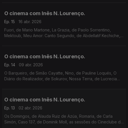
Cinemateca, o 25 de Abril passa por aqui.
O cinema com Inês N. Lourenço.
Ep. 15
16 abr. 2026
Fuori, de Mario Martone, La Grazia, de Paolo Sorrentino,
Mektoub, Meu Amor: Canto Segundo, de Abdellatif Kechiche,
mostra iNTERVALOS, festival Porto Femme, ciclos Shimizu
Tardio e Marilyn Monroe.
O cinema com Inês N. Lourenço.
Ep. 14
09 abr. 2026
O Barqueiro, de Simão Cayatte, Nino, de Pauline Loqués, O
Diário do Realizador, de Sokurov, Nossa Terra, de Lucrecia
Martel, cineclubes, P Thomas Anderson no Batalha, Festa do
Cinema Italiano e concertos na Filmin.
O cinema com Inês N. Lourenço.
Ep. 13
02 abr. 2026
Os Domingos, de Alauda Ruiz de Azúa, Romaria, de Carla
Simón, Caso 137, de Dominik Moll, as sessões do Cineclube de
Braga, o ciclo Claudia Cardinale na Cinemateca e o livro A