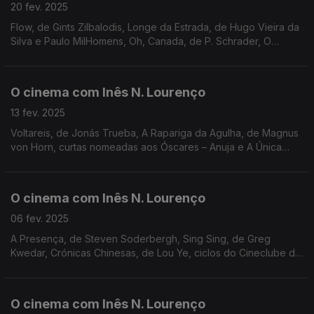
20 fev. 2025
Flow, de Gints Zilbalodis, Longe da Estrada, de Hugo Vieira da
Silva e Paulo MilHomens, Oh, Canada, de P. Schrader, O
Atentado de 5 de Setembro, No Other Land, as sessões do
Nimas, Cinemateca e São Jorge.
O cinema com Inês N. Lourenço
13 fev. 2025
Voltareis, de Jonás Trueba, A Rapariga da Agulha, de Magnus
von Horn, curtas nomeadas aos Óscares – Anuja e A Única
Rapariga da Orquestra –, sessões da Casa do Cinema de
Coimbra, Cinema Fernando Lopes e Cinemateca.
O cinema com Inês N. Lourenço
06 fev. 2025
A Presença, de Steven Soderbergh, Sing Sing, de Greg
Kwedar, Crónicas Chinesas, de Lou Ye, ciclos do Cineclube de
Braga, Batalha, Cinema Nimas e RTP2, e o centenário de Jack
Lemmon.
O cinema com Inês N. Lourenço