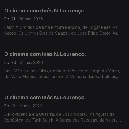
Play, e a banda desenhada Spielberg.
O cinema com Inês N. Lourenço.
Ep. 21
28 mai. 2026
Leibniz: Crónica de uma Pintura Perdida, de Edgar Reitz, Pai
Nosso: Os Últimos Dias de Salazar, de José Filipe Costa, As
Provadoras de Hitler, dois documentários (Filmin e RTP Play),
cineclubes e Cinemateca.
O cinema com Inês N. Lourenço.
Ep. 20
21 mai. 2026
Uma Mãe e o seu Filho, de Saeed Roustaee, Fogo do Vento,
de Marta Mateus, documentário A Memória das Borboletas,
Star Wars: The Mandalorian and Grogu, Martin: Life is Short, de
Lawrence Kasdan, e três ciclos.
O cinema com Inês N. Lourenço.
Ep. 19
14 mai. 2026
A Providência e a Guitarra, de João Nicolau, As Águias da
República, de Tarik Saleh, A Dança das Raposas, de Valéry
Carnoy, Soco a Soco, de Diogo Varela Silva, cineclubes, ciclos