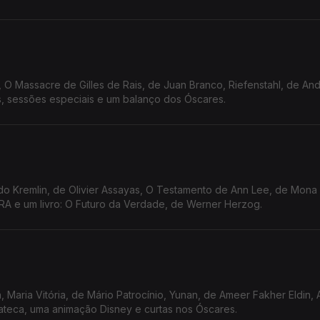
, O Massacre de Gilles de Rais, de Juan Branco, Riefenstahl, de An
s, sessões especiais e um balanço dos Óscares.
do Kremlin, de Olivier Assayas, O Testamento de Ann Lee, de Mona 
TRA e um livro: O Futuro da Verdade, de Werner Herzog.
 Maria Vitória, de Mário Patrocínio, Yunan, de Ameer Fakher Eldin, 
ateca, uma animação Disney e curtas nos Óscares.