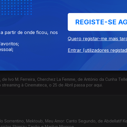
gh (Netflix), cineclubes, Festival Mental e Cinemateca.
REGISTE-SE A
 partir de onde ficou, nos
vina Comédia, de Ali Asgari, Sonhos, de Michel Franco, Damas, de C
Quero registar-me mais tar
eclube de Braga, Encontros de Cinema de Viana e IndieLisboa.
avoritos;
ssoal;
Entrar (utilizadores regista
reira, Cherchez La Femme, de António da Cunha Telles, o
 streaming à Cinemateca, o 25 de Abril passa por aqui.
olo Sorrentino, Mektoub, Meu Amor: Canto Segundo, de Abdellatif K
ciclos Shimizu Tardio e Marilyn Monroe.