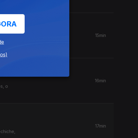
GORA
15min
láudia
de
dos)
16min
17min
echiche,