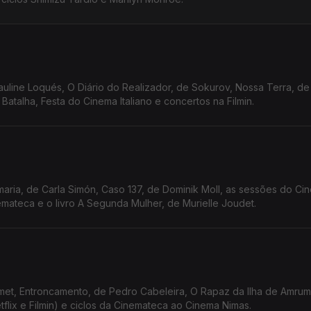
auline Loqués, O Diário do Realizador, de Sokurov, Nossa Terra, de
atalha, Festa do Cinema Italiano e concertos na Filmin.
ria, de Carla Simón, Caso 137, de Dominik Moll, as sessões do Ci
emateca e o livro A Segunda Mulher, de Murielle Joudet.
met, Entroncamento, de Pedro Cabeleira, O Rapaz da Ilha de Amrum,
tflix e Filmin) e ciclos da Cinemateca ao Cinema Nimas.