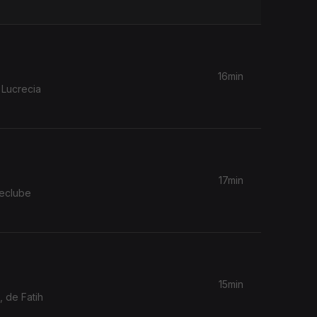
16min
 Lucrecia
17min
neclube
15min
 de Fatih