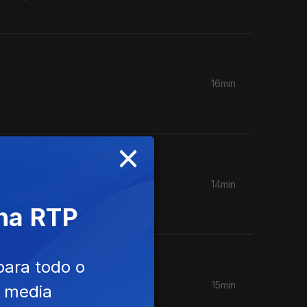
16min
×
14min
 Valéry
 na RTP
para todo o
15min
e media
TP Play),