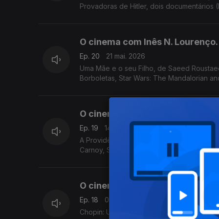
Provadoras de Hitler, dois documentários (
O cinema com Inês N. Lourenço.
Ep. 20
21 mai. 2026
Uma Mãe e o seu Filho, de Saeed Roustae
Borboletas, Star Wars: The Mandalorian and 
O cinema com Inês N. Lourenço.
Ep. 19
14 mai. 2026
A Providência e a Guitarra, de João Nicola
Carnoy, Soco a Soco, de Diogo Varela Silv
O cinema com Inês N. Lourenço.
Ep. 18
07 mai. 2026
Chopin: Uma Sonata em Paris, de Michal Kw