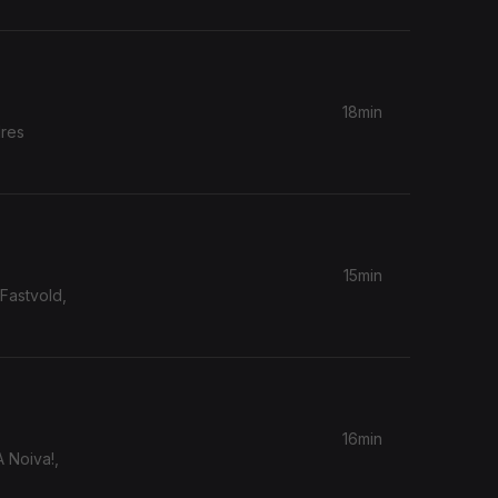
18min
dres
15min
Fastvold,
16min
A Noiva!,