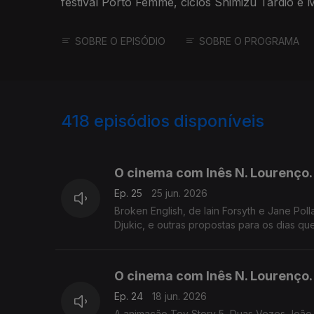
festival Porto Femme, ciclos Shimizu Tardio e 
SOBRE O EPISÓDIO
SOBRE O PROGRAMA
418
episódios disponíveis
921025
902369
O cinema com Inês N. Lourenço.
Ep. 25
25 jun. 2026
Broken English, de Iain Forsyth e Jane Poll
Djukic, e outras propostas para os dias qu
O cinema com Inês N. Lourenço.
Ep. 24
18 jun. 2026
A animação Toy Story 5, Duas Vezes João 