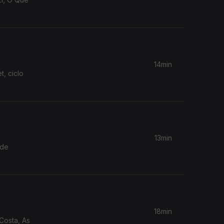
14min
, ciclo
13min
 de
18min
 Costa, As