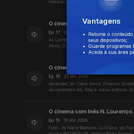
História de um Gorila: por David Attenborou
Vantagens
O cinema com Inês N. Lourenço.
Ep. 17
30 abr. 2026
Retome o conteúdo a
As Correntes, de Milagros Mumenthaler, Di
seus dispositivos;
Alves, O Diabo Veste Prada 2, maio no Cin
Guarde programas f
Aceda à sua área pe
O cinema com Inês N. Lourenço.
Ep. 16
23 abr. 2026
Aprender, de Claire Simon, Projecto Global, de Ivo M. Fer
documentário My Way e outras estreias. Do
O cinema com Inês N. Lourenço.
Ep. 15
16 abr. 2026
Fuori, de Mario Martone, La Grazia, de Pa
mostra iNTERVALOS, festival Porto Femme, 