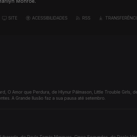
Marilyn Monroe.
SITE
ACESSIBILIDADES
RSS
TRANSFERÊNCI
ard, O Amor que Perdura, de Hlynur Pálmason, Little Trouble Girls, d
entes. A Grande Ilusão faz a sua pausa até setembro.
Liberada, de Paula Tomás Marques, Cinco Segundos, de Paolo Vir