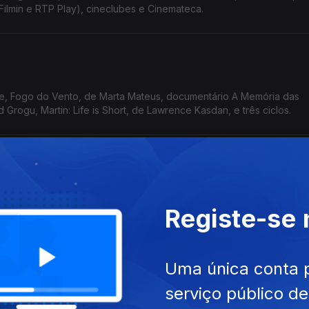
Filmin e RTP Play), cineclubes e Cinemateca.
e, Fogo do Vento, de Marta Mateus, documentário A Memória das
Grogu, Martin: Life is Short, de Lawrence Kasdan, e três ciclos.
u, As Águias da República, de Tarik Saleh, A Dança das Raposas, de
Registe-se
a, cineclubes, ciclos e uma sessão À Pala de Walsh.
Uma única conta 
serviço público d
iecinski, Linguagem Universal, de Matthew Rankin, O Encantador (R