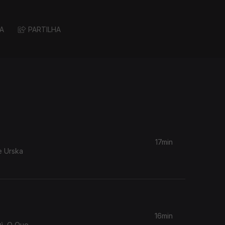
A
PARTILHA
17min
e Urska
16min
zì, O Que