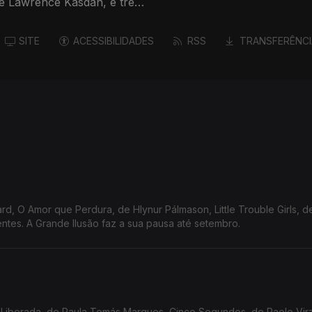
de Lawrence Kasdan, e três
SITE
ACESSIBILIDADES
RSS
TRANSFERÊNCI
ard, O Amor que Perdura, de Hlynur Pálmason, Little Trouble Girls, d
entes. A Grande Ilusão faz a sua pausa até setembro.
Liberada, de Paula Tomás Marques, Cinco Segundos, de Paolo Vir