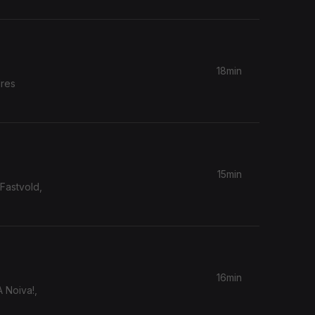
18min
dres
15min
Fastvold,
16min
A Noiva!,