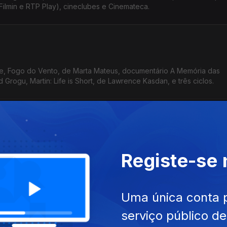
Filmin e RTP Play), cineclubes e Cinemateca.
e, Fogo do Vento, de Marta Mateus, documentário A Memória das
Grogu, Martin: Life is Short, de Lawrence Kasdan, e três ciclos.
u, As Águias da República, de Tarik Saleh, A Dança das Raposas, de
Registe-se
a, cineclubes, ciclos e uma sessão À Pala de Walsh.
Uma única conta 
serviço público d
iecinski, Linguagem Universal, de Matthew Rankin, O Encantador (R