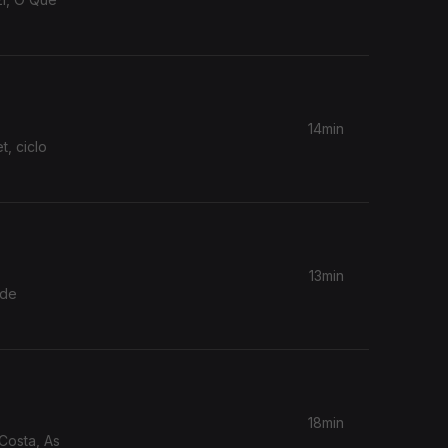
14min
, ciclo
13min
 de
18min
 Costa, As