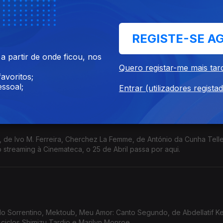
gh (Netflix), cineclubes, Festival Mental e Cinemateca.
REGISTE-SE A
 partir de onde ficou, nos
vina Comédia, de Ali Asgari, Sonhos, de Michel Franco, Damas, de C
Quero registar-me mais tar
eclube de Braga, Encontros de Cinema de Viana e IndieLisboa.
avoritos;
ssoal;
Entrar (utilizadores regista
reira, Cherchez La Femme, de António da Cunha Telles, o
 streaming à Cinemateca, o 25 de Abril passa por aqui.
olo Sorrentino, Mektoub, Meu Amor: Canto Segundo, de Abdellatif K
ciclos Shimizu Tardio e Marilyn Monroe.