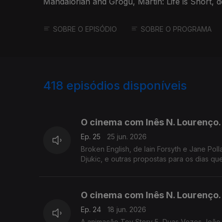
Mandalorian and Grogu, Martin: Life is Short, 
ciclos.
SOBRE O EPISÓDIO
SOBRE O PROGRAMA
418
episódios disponíveis
921025
902369
O cinema com Inês N. Lourenço.
Ep. 25
25 jun. 2026
Broken English, de Iain Forsyth e Jane Poll
Djukic, e outras propostas para os dias qu
O cinema com Inês N. Lourenço.
Ep. 24
18 jun. 2026
A animação Toy Story 5, Duas Vezes João 