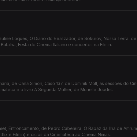
auline Loqués, O Diário do Realizador, de Sokurov, Nossa Terra, de
atalha, Festa do Cinema Italiano e concertos na Filmin.
ria, de Carla Simón, Caso 137, de Dominik Moll, as sessões do Ci
emateca e o livro A Segunda Mulher, de Murielle Joudet.
met, Entroncamento, de Pedro Cabeleira, O Rapaz da Ilha de Amrum,
tflix e Filmin) e ciclos da Cinemateca ao Cinema Nimas.