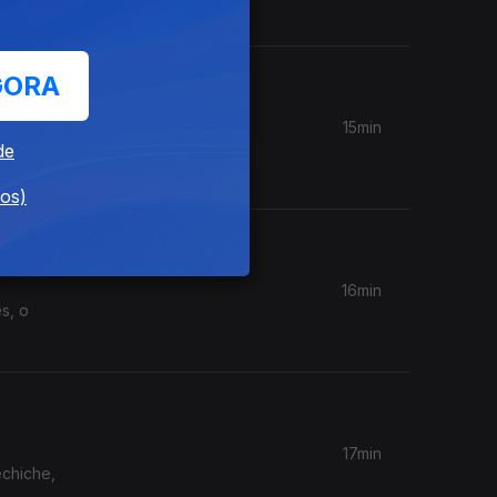
GORA
15min
láudia
de
dos)
16min
17min
echiche,