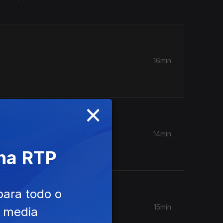
16min
×
14min
 Valéry
 na RTP
para todo o
15min
e media
TP Play),