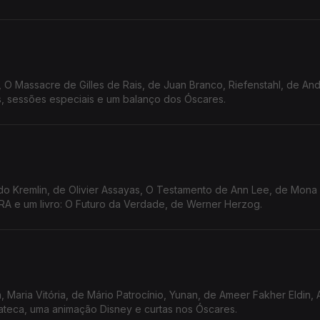
, O Massacre de Gilles de Rais, de Juan Branco, Riefenstahl, de An
s, sessões especiais e um balanço dos Óscares.
do Kremlin, de Olivier Assayas, O Testamento de Ann Lee, de Mona 
TRA e um livro: O Futuro da Verdade, de Werner Herzog.
 Maria Vitória, de Mário Patrocínio, Yunan, de Ameer Fakher Eldin, 
ateca, uma animação Disney e curtas nos Óscares.