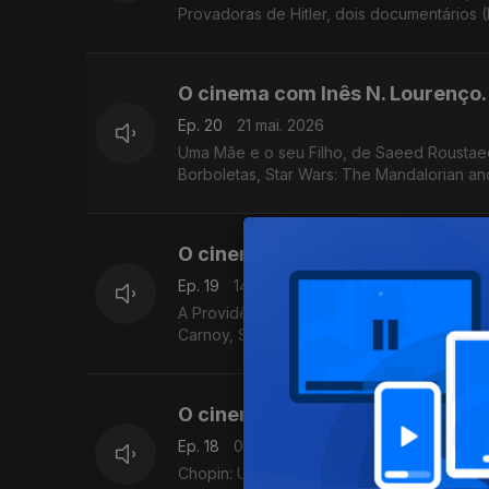
Provadoras de Hitler, dois documentários (
O cinema com Inês N. Lourenço.
Ep. 20
21 mai. 2026
Uma Mãe e o seu Filho, de Saeed Roustae
Borboletas, Star Wars: The Mandalorian and 
O cinema com Inês N. Lourenço.
Ep. 19
14 mai. 2026
A Providência e a Guitarra, de João Nicola
Carnoy, Soco a Soco, de Diogo Varela Silv
O cinema com Inês N. Lourenço.
Ep. 18
07 mai. 2026
Chopin: Uma Sonata em Paris, de Michal Kw