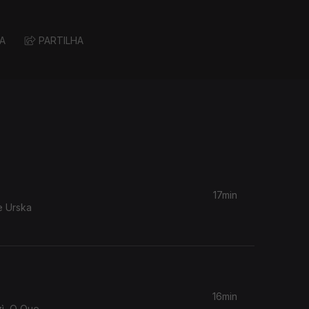
A
PARTILHA
17min
e Urska
16min
zì, O Que