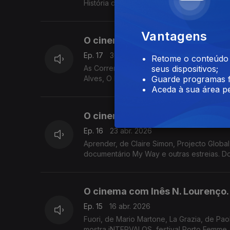
História de um Gorila: por David Attenborou
Vantagens
O cinema com Inês N. Lourenço.
Ep. 17
30 abr. 2026
Retome o conteúdo a
As Correntes, de Milagros Mumenthaler, Di
seus dispositivos;
Alves, O Diabo Veste Prada 2, maio no Cin
Guarde programas f
Aceda à sua área pe
O cinema com Inês N. Lourenço.
Ep. 16
23 abr. 2026
Aprender, de Claire Simon, Projecto Global, de Ivo M. Fer
documentário My Way e outras estreias. Do
O cinema com Inês N. Lourenço.
Ep. 15
16 abr. 2026
Fuori, de Mario Martone, La Grazia, de Pa
mostra iNTERVALOS, festival Porto Femme, 