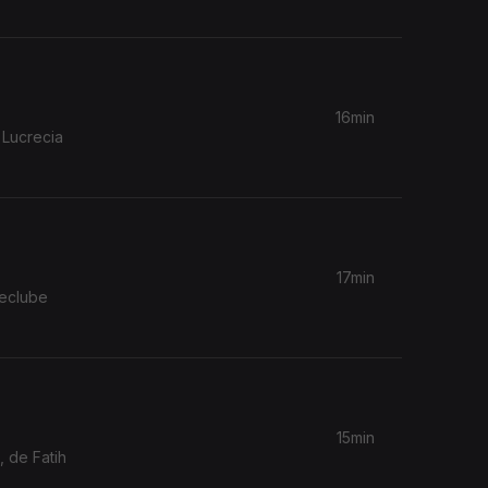
16min
 Lucrecia
17min
neclube
15min
 de Fatih